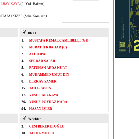
İLBAY KAYA
(2. Yrd. Hakem)
TAFA İKİZER (Saha Komiseri)
İlk 11
1.
MUSTAFA KEMAL ÇAMLIBELLİ (GK)
7.
MURAT İLKBAHAR (C)
2.
ALİ TOPAL
4.
SERDAR SAPAR
5.
BATUHAN ARDA KURT
6.
MUHAMMED UMUT DİN
8.
BERKAY SAMER
15.
TAHA CASUN
17.
YUSUF BOZKAYA
76.
YUSUF POYRAZ KARA
94.
HASAN İŞLER
Yedekler
3.
CEM BEREKETOĞLU
10.
TALHA MUTLU