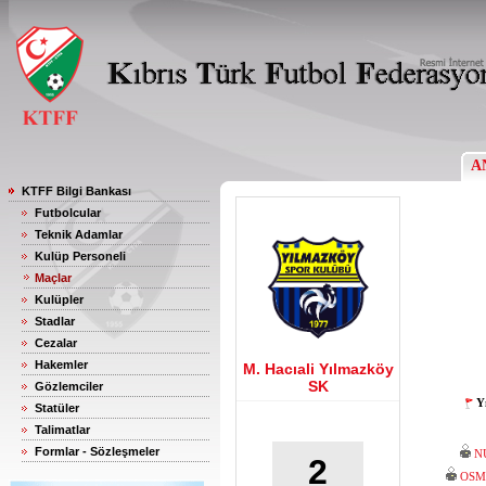
A
KTFF Bilgi Bankası
Futbolcular
Teknik Adamlar
Kulüp Personeli
Maçlar
Kulüpler
Stadlar
Cezalar
Hakemler
M. Hacıali Yılmazköy
SK
Gözlemciler
Y
Statüler
Talimatlar
Formlar - Sözleşmeler
N
2
OSM