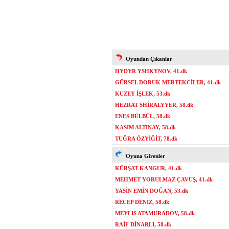
Oyundan Çıkanlar
HYDYR YSHKYNOV, 41.dk
GÜRSEL DORUK MERTEKCİLER, 41.dk
KUZEY İŞLEK, 53.dk
HEZRAT SHİRALYYER, 58.dk
ENES BÜLBÜL, 58.dk
KASIM ALTINAY, 58.dk
TUĞRA ÖZYİĞİT, 78.dk
Oyuna Girenler
KÜRŞAT KANGUR, 41.dk
MEHMET YORULMAZ ÇAVUŞ, 41.dk
YASİN EMİN DOĞAN, 53.dk
RECEP DENİZ, 58.dk
MEYLIS ATAMURADOV, 58.dk
RAİF DİNARLI, 58.dk