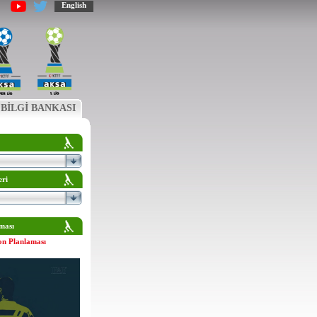
English
BİLGİ BANKASI
eri
ması
on Planlaması