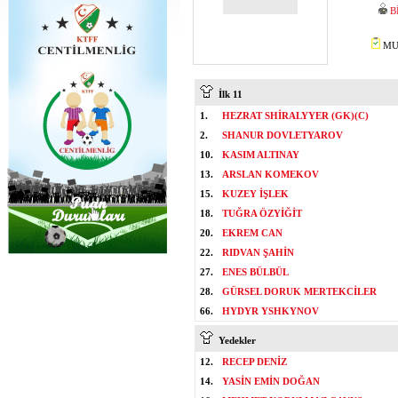
B
MUS
İlk 11
1.
HEZRAT SHİRALYYER (GK)(C)
2.
SHANUR DOVLETYAROV
10.
KASIM ALTINAY
13.
ARSLAN KOMEKOV
15.
KUZEY İŞLEK
18.
TUĞRA ÖZYİĞİT
20.
EKREM CAN
22.
RIDVAN ŞAHİN
27.
ENES BÜLBÜL
28.
GÜRSEL DORUK MERTEKCİLER
66.
HYDYR YSHKYNOV
Yedekler
12.
RECEP DENİZ
14.
YASİN EMİN DOĞAN