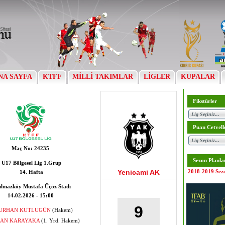
NA SAYFA
KTFF
MİLLİ TAKIMLAR
LİGLER
KUPALAR
Fikstürler
Puan Cetvell
Maç No:
24235
Sezon Planla
U17 Bölgesel Lig 1.Grup
Yenicami AK
2018-2019 Sez
14. Hafta
ılmazköy Mustafa Üçöz Stadı
14.02.2026 - 15:00
9
URHAN KUTLUGÜN
(Hakem)
AN KARAYAKA
(1. Yrd. Hakem)