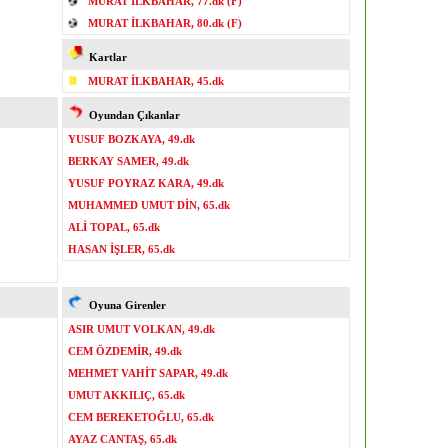
MURAT İLKBAHAR, 77.dk (F)
MURAT İLKBAHAR, 80.dk (F)
Kartlar
MURAT İLKBAHAR, 45.dk
Oyundan Çıkanlar
YUSUF BOZKAYA, 49.dk
BERKAY SAMER, 49.dk
YUSUF POYRAZ KARA, 49.dk
MUHAMMED UMUT DİN, 65.dk
ALİ TOPAL, 65.dk
HASAN İŞLER, 65.dk
Oyuna Girenler
ASIR UMUT VOLKAN, 49.dk
CEM ÖZDEMİR, 49.dk
MEHMET VAHİT SAPAR, 49.dk
UMUT AKKILIÇ, 65.dk
CEM BEREKETOĞLU, 65.dk
AYAZ CANTAŞ, 65.dk