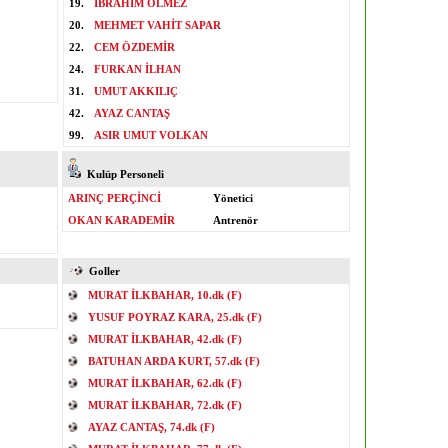
19.
İBRAHİM ÖLMEZ
20.
MEHMET VAHİT SAPAR
22.
CEM ÖZDEMİR
24.
FURKAN İLHAN
31.
UMUT AKKILIÇ
42.
AYAZ CANTAŞ
99.
ASIR UMUT VOLKAN
Kulüp Personeli
ARINÇ PERÇİNCİ
Yönetici
OKAN KARADEMİR
Antrenör
Goller
MURAT İLKBAHAR, 10.dk (F)
YUSUF POYRAZ KARA, 25.dk (F)
MURAT İLKBAHAR, 42.dk (F)
BATUHAN ARDA KURT, 57.dk (F)
MURAT İLKBAHAR, 62.dk (F)
MURAT İLKBAHAR, 72.dk (F)
AYAZ CANTAŞ, 74.dk (F)