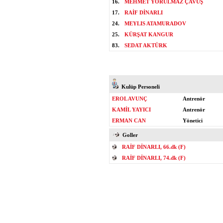
16.
MEHMET YORULMAZ ÇAVUŞ
17.
RAİF DİNARLI
24.
MEYLIS ATAMURADOV
25.
KÜRŞAT KANGUR
83.
SEDAT AKTÜRK
Kulüp Personeli
EROL AVUNÇ
Antrenör
KAMİL YAYICI
Antrenör
ERMAN CAN
Yönetici
Goller
RAİF DİNARLI, 66.dk (F)
RAİF DİNARLI, 74.dk (F)