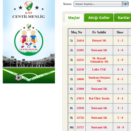
Sezon:
Maçlar
Attığı Goller
Kartlar
Maç No
Ev Sahibi
Skor
1)
24414
Dörtyol SK
1 - 2
2)
24305
Yenicami AK
3 - 0
M. Hacıali
3)
24235
2 - 9
Yılmazköy SK
4)
24230
Lefke TSK
0 - 0
Yenikent Perçinci
5)
24046
0 - 5
SK
6)
23960
Yenicami AK
1 - 3
7)
23933
Baf Ülkü Yurdu
0 - 4
8)
23930
Yenicami AK
3 - 1
9)
23726
Yenicami AK
5 - 0
10)
23717
Yenicami AK
10 - 0