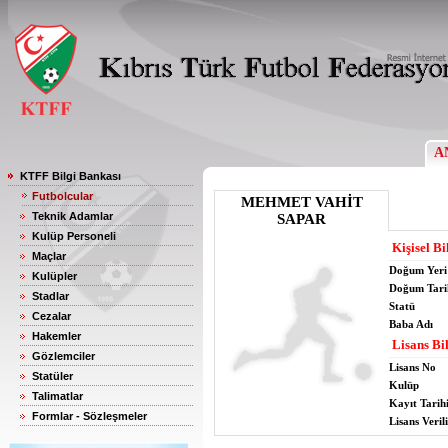
A
KTFF Bilgi Bankası
Futbolcular
MEHMET VAHİT
Teknik Adamlar
SAPAR
Kulüp Personeli
Kişisel Bi
Maçlar
Doğum Yeri
Kulüpler
Doğum Tari
Stadlar
Statü
Cezalar
Baba Adı
Hakemler
Lisans Bil
Gözlemciler
Lisans No
Statüler
Kulüp
Talimatlar
Kayıt Tarih
Formlar - Sözleşmeler
Lisans Verili