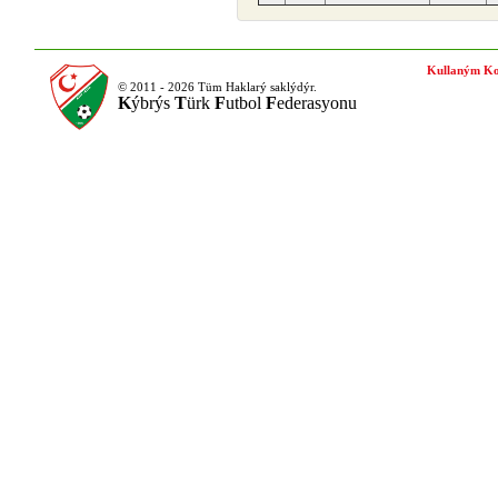
Kullaným Ko
© 2011 - 2026 Tüm Haklarý saklýdýr.
K
ýbrýs
T
ürk
F
utbol
F
ederasyonu