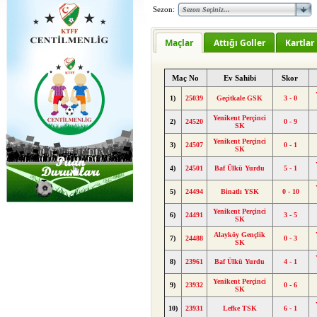
Sezon:
Maçlar
Attığı Goller
Kartlar
Maç No
Ev Sahibi
Skor
1)
25039
Geçitkale GSK
3 - 0
Yenikent Perçinci
2)
24520
0 - 9
SK
Yenikent Perçinci
3)
24507
0 - 1
SK
4)
24501
Baf Ülkü Yurdu
5 - 1
5)
24494
Binatlı YSK
0 - 10
Yenikent Perçinci
6)
24491
3 - 5
SK
Alayköy Gençlik
7)
24488
0 - 3
SK
8)
23961
Baf Ülkü Yurdu
4 - 1
Yenikent Perçinci
9)
23932
0 - 6
SK
10)
23931
Lefke TSK
6 - 1