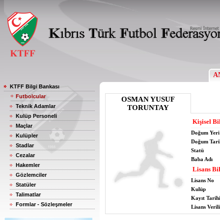
A
KTFF Bilgi Bankası
Futbolcular
OSMAN YUSUF
Teknik Adamlar
TORUNTAY
Kulüp Personeli
Kişisel Bi
Maçlar
Doğum Yeri
Kulüpler
Doğum Tari
Stadlar
Statü
Cezalar
Baba Adı
Hakemler
Lisans Bil
Gözlemciler
Lisans No
Statüler
Kulüp
Talimatlar
Kayıt Tarih
Formlar - Sözleşmeler
Lisans Verili