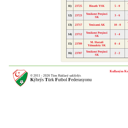
11)
23725
Binatlı YSK
5 - 0
Yenikent Perçinci
12)
23723
3 - 6
SK
13)
23717
Yenicami AK
10 - 0
Yenikent Perçinci
14)
23712
1 - 4
SK
M. Hacıali
15)
23709
0 - 4
Yılmazköy SK
Yenikent Perçinci
16)
23707
2 - 2
SK
Kullaným Ko
© 2011 - 2026 Tüm Haklarý saklýdýr.
K
ýbrýs
T
ürk
F
utbol
F
ederasyonu