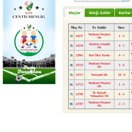
Maçlar
Attığı Goller
Kartlar
Maç No
Ev Sahibi
Skor
Yenikent Perçinci
1)
24237
1 - 4
SK
Alayköy Gençlik
2)
24234
4 - 1
SK
3)
23961
Baf Ülkü Yurdu
4 - 1
Yenikent Perçinci
4)
23723
3 - 6
SK
5)
23717
Yenicami AK
10 - 0
Yenikent Perçinci
6)
23712
1 - 4
SK
M. Hacıali
7)
23709
0 - 4
Yılmazköy SK
Yenikent Perçinci
8)
23707
2 - 2
SK