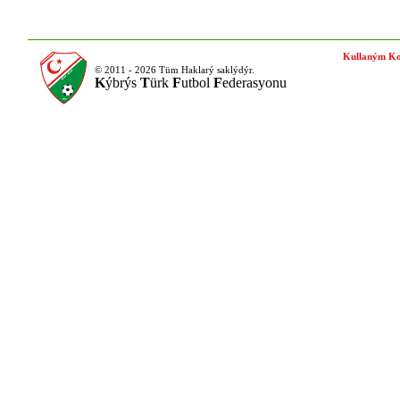
Kullaným Ko
© 2011 - 2026 Tüm Haklarý saklýdýr.
K
ýbrýs
T
ürk
F
utbol
F
ederasyonu