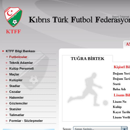
A
KTFF Bilgi Bankası
Futbolcular
TUĞRA BİRTEK
Teknik Adamlar
Kişisel Bi
Kulüp Personeli
Doğum Yeri
Maçlar
Doğum Tari
Kulüpler
Statü
Stadlar
Baba Adı
Cezalar
Lisans Bil
Hakemler
Lisans No
Gözlemciler
Kulüp
Statüler
Kayıt Tarih
Talimatlar
Lisans Verili
Formlar - Sözleşmeler
Sezon: