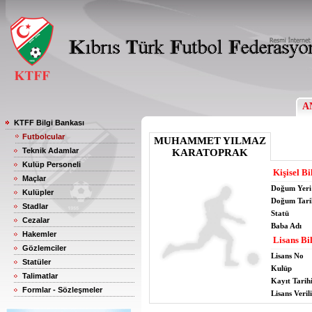
A
KTFF Bilgi Bankası
Futbolcular
MUHAMMET YILMAZ
Teknik Adamlar
KARATOPRAK
Kulüp Personeli
Kişisel Bi
Maçlar
Doğum Yeri
Kulüpler
Doğum Tari
Stadlar
Statü
Cezalar
Baba Adı
Hakemler
Lisans Bil
Gözlemciler
Lisans No
Statüler
Kulüp
Talimatlar
Kayıt Tarih
Formlar - Sözleşmeler
Lisans Verili