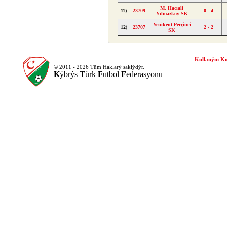
M. Hacıali
11)
23709
0 - 4
Yılmazköy SK
Yenikent Perçinci
12)
23707
2 - 2
SK
Kullaným Ko
© 2011 - 2026 Tüm Haklarý saklýdýr.
K
ýbrýs
T
ürk
F
utbol
F
ederasyonu