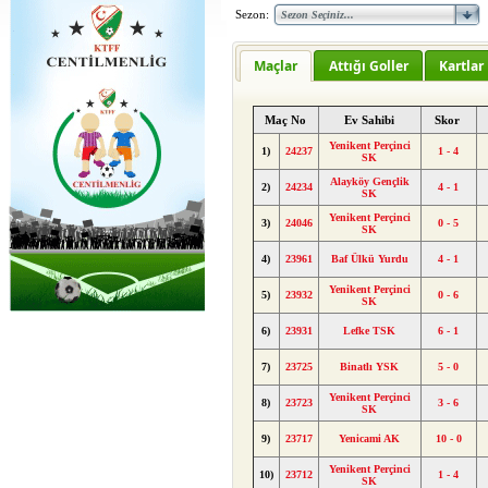
Sezon:
Maçlar
Attığı Goller
Kartlar
Maç No
Ev Sahibi
Skor
Yenikent Perçinci
1)
24237
1 - 4
SK
Alayköy Gençlik
2)
24234
4 - 1
SK
Yenikent Perçinci
3)
24046
0 - 5
SK
4)
23961
Baf Ülkü Yurdu
4 - 1
Yenikent Perçinci
5)
23932
0 - 6
SK
6)
23931
Lefke TSK
6 - 1
7)
23725
Binatlı YSK
5 - 0
Yenikent Perçinci
8)
23723
3 - 6
SK
9)
23717
Yenicami AK
10 - 0
Yenikent Perçinci
10)
23712
1 - 4
SK