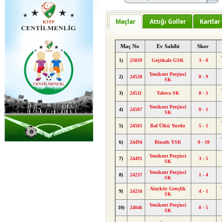
Maçlar
Attığı Goller
Kartlar
Maç No
Ev Sahibi
Skor
1)
25039
Geçitkale GSK
3 - 0
Yenikent Perçinci
2)
24520
0 - 9
SK
3)
24511
Yalova SK
0 - 1
Yenikent Perçinci
4)
24507
0 - 1
SK
5)
24501
Baf Ülkü Yurdu
5 - 1
6)
24494
Binatlı YSK
0 - 10
Yenikent Perçinci
7)
24491
3 - 5
SK
Yenikent Perçinci
8)
24237
1 - 4
SK
Alayköy Gençlik
9)
24234
4 - 1
SK
Yenikent Perçinci
10)
24046
0 - 5
SK