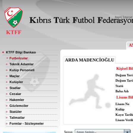
A
KTFF Bilgi Bankası
Futbolcular
ARDA MADENCİOĞLU
Teknik Adamlar
Kişisel Bi
Kulüp Personeli
Doğum Yeri
Maçlar
Doğum Tari
Kulüpler
Statü
Stadlar
Baba Adı
Cezalar
Lisans Bil
Hakemler
Lisans No
Gözlemciler
Kulüp
Statüler
Kayıt Tarih
Talimatlar
Lisans Verili
Formlar - Sözleşmeler
Sezon: