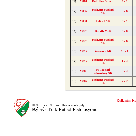
11)
23961
Baf Ülkü Yurdu
4 - 1
Yenikent Perçinci
12)
23932
0 - 6
SK
13)
23931
Lefke TSK
6 - 1
14)
23725
Binatlı YSK
5 - 0
Yenikent Perçinci
15)
23723
3 - 6
SK
16)
23717
Yenicami AK
10 - 0
Yenikent Perçinci
17)
23712
1 - 4
SK
M. Hacıali
18)
23709
0 - 4
Yılmazköy SK
Yenikent Perçinci
19)
23707
2 - 2
SK
Kullaným Ko
© 2011 - 2026 Tüm Haklarý saklýdýr.
K
ýbrýs
T
ürk
F
utbol
F
ederasyonu