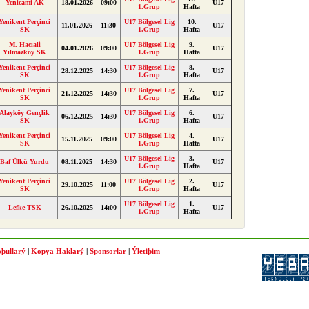
Yenicami AK
18.01.2026
09:00
U17
1.Grup
Hafta
Yenikent Perçinci
U17 Bölgesel Lig
10.
11.01.2026
11:30
U17
SK
1.Grup
Hafta
M. Hacıali
U17 Bölgesel Lig
9.
04.01.2026
09:00
U17
Yılmazköy SK
1.Grup
Hafta
Yenikent Perçinci
U17 Bölgesel Lig
8.
28.12.2025
14:30
U17
SK
1.Grup
Hafta
Yenikent Perçinci
U17 Bölgesel Lig
7.
21.12.2025
14:30
U17
SK
1.Grup
Hafta
Alayköy Gençlik
U17 Bölgesel Lig
6.
06.12.2025
14:30
U17
SK
1.Grup
Hafta
Yenikent Perçinci
U17 Bölgesel Lig
4.
15.11.2025
09:00
U17
SK
1.Grup
Hafta
U17 Bölgesel Lig
3.
Baf Ülkü Yurdu
08.11.2025
14:30
U17
1.Grup
Hafta
Yenikent Perçinci
U17 Bölgesel Lig
2.
29.10.2025
11:00
U17
SK
1.Grup
Hafta
U17 Bölgesel Lig
1.
Lefke TSK
26.10.2025
14:00
U17
1.Grup
Hafta
þullarý
|
Kopya Haklarý
|
Sponsorlar
|
Ýletiþim