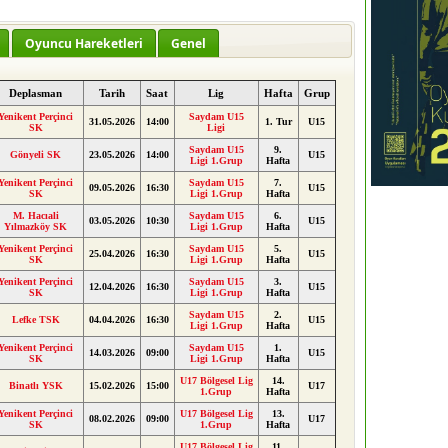
Oyuncu Hareketleri
Genel
Deplasman
Tarih
Saat
Lig
Hafta
Grup
Yenikent Perçinci
Saydam U15
31.05.2026
14:00
1. Tur
U15
SK
Ligi
Saydam U15
9.
Gönyeli SK
23.05.2026
14:00
U15
Ligi 1.Grup
Hafta
Yenikent Perçinci
Saydam U15
7.
09.05.2026
16:30
U15
SK
Ligi 1.Grup
Hafta
M. Hacıali
Saydam U15
6.
03.05.2026
10:30
U15
Yılmazköy SK
Ligi 1.Grup
Hafta
Yenikent Perçinci
Saydam U15
5.
25.04.2026
16:30
U15
SK
Ligi 1.Grup
Hafta
Yenikent Perçinci
Saydam U15
3.
12.04.2026
16:30
U15
SK
Ligi 1.Grup
Hafta
Saydam U15
2.
Lefke TSK
04.04.2026
16:30
U15
Ligi 1.Grup
Hafta
Yenikent Perçinci
Saydam U15
1.
14.03.2026
09:00
U15
SK
Ligi 1.Grup
Hafta
U17 Bölgesel Lig
14.
Binatlı YSK
15.02.2026
15:00
U17
1.Grup
Hafta
Yenikent Perçinci
U17 Bölgesel Lig
13.
08.02.2026
09:00
U17
SK
1.Grup
Hafta
U17 Bölgesel Lig
11.