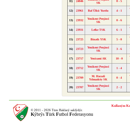
11)
24046
0 - 5
SK
12)
23961
Baf Ülkü Yurdu
4 - 1
Yenikent Perçinci
13)
23932
0 - 6
SK
14)
23931
Lefke TSK
6 - 1
15)
23725
Binatlı YSK
5 - 0
Yenikent Perçinci
16)
23723
3 - 6
SK
17)
23717
Yenicami AK
10 - 0
Yenikent Perçinci
18)
23712
1 - 4
SK
M. Hacıali
19)
23709
0 - 4
Yılmazköy SK
Yenikent Perçinci
20)
23707
2 - 2
SK
Kullaným Ko
© 2011 - 2026 Tüm Haklarý saklýdýr.
K
ýbrýs
T
ürk
F
utbol
F
ederasyonu