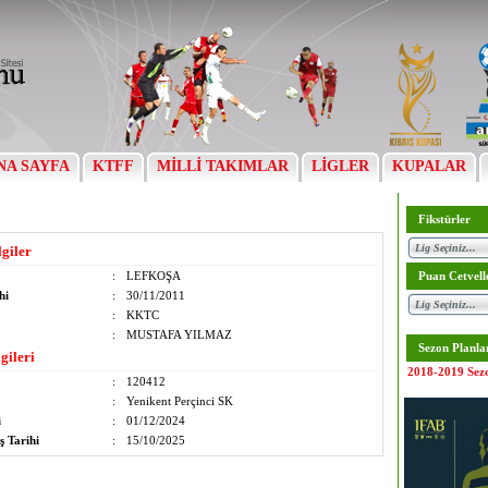
NA SAYFA
KTFF
MİLLİ TAKIMLAR
LİGLER
KUPALAR
Fikstürler
lgiler
:
LEFKOŞA
Puan Cetvell
hi
:
30/11/2011
:
KKTC
:
MUSTAFA YILMAZ
Sezon Planla
gileri
2018-2019 Sez
:
120412
:
Yenikent Perçinci SK
i
:
01/12/2024
ş Tarihi
:
15/10/2025