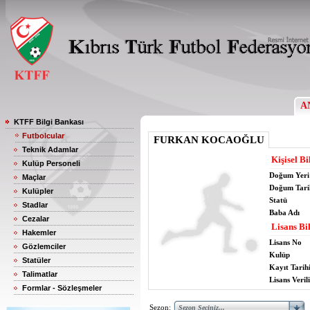
A
KTFF Bilgi Bankası
Futbolcular
FURKAN KOCAOĞLU
Teknik Adamlar
Kişisel Bi
Kulüp Personeli
Doğum Yeri
Maçlar
Doğum Tari
Kulüpler
Statü
Stadlar
Baba Adı
Cezalar
Lisans Bil
Hakemler
Lisans No
Gözlemciler
Kulüp
Statüler
Kayıt Tarih
Talimatlar
Lisans Verili
Formlar - Sözleşmeler
Sezon: