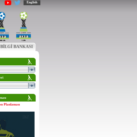
English
BİLGİ BANKASI
eri
ması
on Planlaması