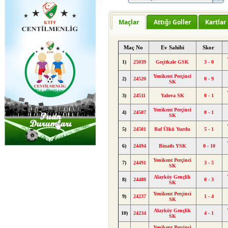
Maçlar
Attığı Goller
Kartlar
Maç No
Ev Sahibi
Skor
1)
25039
Geçitkale GSK
3 - 0
Yenikent Perçinci
2)
24520
0 - 9
SK
3)
24511
Yalova SK
0 - 1
Yenikent Perçinci
4)
24507
0 - 1
SK
5)
24501
Baf Ülkü Yurdu
5 - 1
6)
24494
Binatlı YSK
0 - 10
Yenikent Perçinci
7)
24491
3 - 5
SK
Alayköy Gençlik
8)
24488
0 - 3
SK
Yenikent Perçinci
9)
24237
1 - 4
SK
Alayköy Gençlik
10)
24234
4 - 1
SK
Yenikent Perçinci