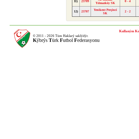
11)
23709
0 - 4
Yılmazköy SK
Yenikent Perçinci
12)
23707
2 - 2
SK
Kullaným Ko
© 2011 - 2026 Tüm Haklarý saklýdýr.
K
ýbrýs
T
ürk
F
utbol
F
ederasyonu