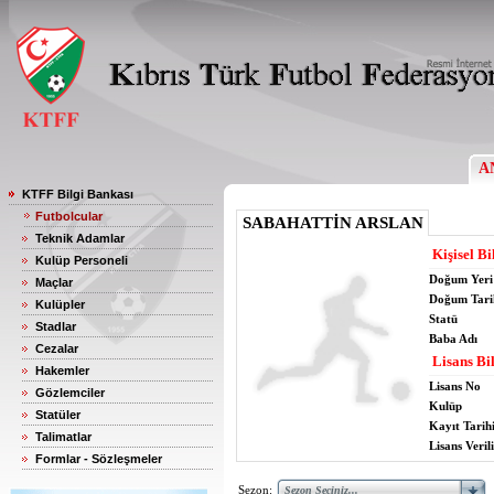
A
KTFF Bilgi Bankası
Futbolcular
SABAHATTİN ARSLAN
Teknik Adamlar
Kişisel Bi
Kulüp Personeli
Doğum Yeri
Maçlar
Doğum Tari
Kulüpler
Statü
Stadlar
Baba Adı
Cezalar
Lisans Bil
Hakemler
Lisans No
Gözlemciler
Kulüp
Statüler
Kayıt Tarih
Talimatlar
Lisans Verili
Formlar - Sözleşmeler
Sezon: