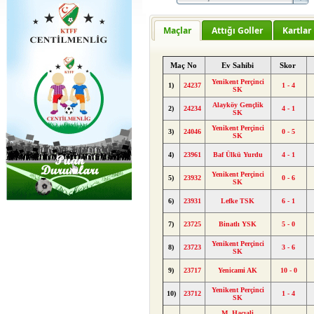
Maçlar
Attığı Goller
Kartlar
Maç No
Ev Sahibi
Skor
Yenikent Perçinci
1)
24237
1 - 4
SK
Alayköy Gençlik
2)
24234
4 - 1
SK
Yenikent Perçinci
3)
24046
0 - 5
SK
4)
23961
Baf Ülkü Yurdu
4 - 1
Yenikent Perçinci
5)
23932
0 - 6
SK
6)
23931
Lefke TSK
6 - 1
7)
23725
Binatlı YSK
5 - 0
Yenikent Perçinci
8)
23723
3 - 6
SK
9)
23717
Yenicami AK
10 - 0
Yenikent Perçinci
10)
23712
1 - 4
SK
M. Hacıali