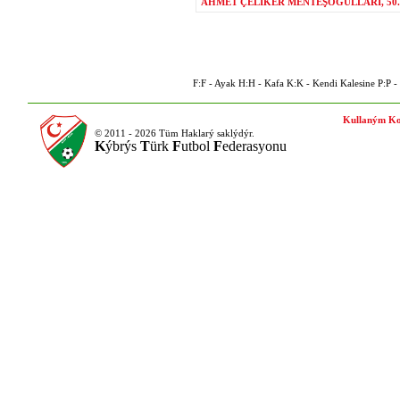
AHMET ÇELİKER MENTEŞOĞULLARI, 50.
F:F - Ayak H:H - Kafa K:K - Kendi Kalesine P:P - P
Kullaným Ko
© 2011 - 2026 Tüm Haklarý saklýdýr.
K
ýbrýs
T
ürk
F
utbol
F
ederasyonu