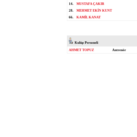
14.
MUSTAFA ÇAKIR
28.
MEHMET EKİN KUNT
66.
KAMİL KANAT
Kulüp Personeli
AHMET TOPUZ
Antrenör