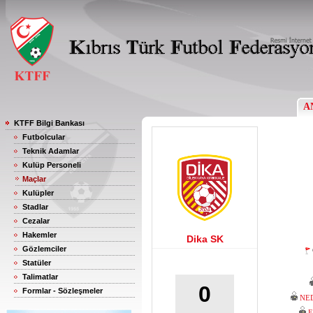
A
KTFF Bilgi Bankası
Futbolcular
Teknik Adamlar
Kulüp Personeli
Maçlar
Kulüpler
Stadlar
Cezalar
Hakemler
Dika SK
Gözlemciler
Statüler
Talimatlar
0
Formlar - Sözleşmeler
NE
F