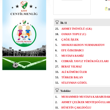
B
İlk 11
25.
AHMET İNÖNÜLÜ (GK)
10.
OSMAN TOPUZ (C)
4.
ÇAĞIL İŞLEK
5.
SHOKHJAKHON NURMAMATOV
6.
EFE ÖZKEBABCI
7.
MUSTAFA RAMİZ
9.
CEBRAİL YAVUZ YÜRÜKOĞLULARI
27.
BERAT YILMAZ
33.
ALİ KÖMÜRCÜLER
53.
TÜRKER BALAN
55.
SÜLEYMAN GÜDÜL
Yedekler
1.
MUHAMMED MUSTAFA KARABUDAK
2.
AHMET ÇELİKER MENTEŞOĞULLAR
11.
HÜSEYİN ÇAKLİOĞLU