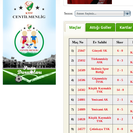
Sezon:
Maçlar
Attığı Goller
Kartlar
Maç No
Ev Sahibi
Skor
1)
25047
Gönyeli SK
6 - 0
K
Türkmenköy
2)
25032
0 - 3
ASK
K
Akdeniz Spor
3)
24589
2 - 1
Birliği
K
Göçmenköy
4)
24586
0 - 5
İYSK
K
Küçük Kaymaklı
5)
24582
14 - 0
TSK
6)
24881
Yenicami AK
2 - 1
K
7)
24889
Yenicami AK
0 - 5
K
Küçük Kaymaklı
8)
24828
0 - 2
TSK
9)
24577
Çetinkaya TSK
0 - 0
K