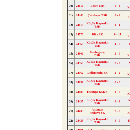
10)
24819
Lefke TSK
0 - 3
K
11)
24448
Çetinkaya TSK
0 - 2
K
Küçük Kaymaklı
12)
24813
1 - 1
TSK
13)
24570
Dika SK
0 - 15
K
Küçük Kaymaklı
14)
24566
4 - 0
TSK
Yeniboğaziçi
15)
24802
2 - 0
DSK
K
Küçük Kaymaklı
16)
24558
2 - 3
TSK
17)
24562
Değirmenlik SK
2 - 2
K
Küçük Kaymaklı
18)
24697
0 - 0
TSK
19)
24688
Esentepe KSKK
1 - 0
K
Küçük Kaymaklı
M
20)
24437
4 - 3
TSK
Alsancak
21)
24433
2 - 0
Yeşilova SK
K
Küçük Kaymaklı
22)
24426
4 - 0
K
TSK