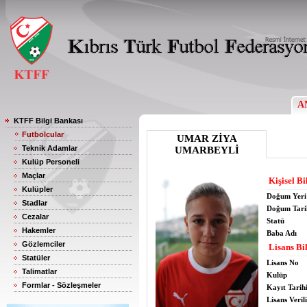
A
KTFF Bilgi Bankası
Futbolcular
UMAR ZİYA
Teknik Adamlar
UMARBEYLİ
Kulüp Personeli
Maçlar
Kişisel Bi
Kulüpler
Doğum Yeri
Stadlar
Doğum Tari
Cezalar
Statü
Hakemler
Baba Adı
Gözlemciler
Lisans Bil
Statüler
Lisans No
Talimatlar
Kulüp
Formlar - Sözleşmeler
Kayıt Tarih
Lisans Verili