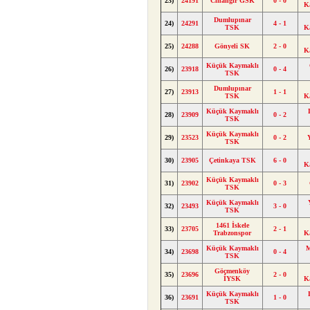
23)
24191
Cihangir GSK
0 - 0
K
Dumlupınar
24)
24291
4 - 1
TSK
K
25)
24288
Gönyeli SK
2 - 0
K
Küçük Kaymaklı
26)
23918
0 - 4
TSK
Dumlupınar
27)
23913
1 - 1
TSK
K
Küçük Kaymaklı
28)
23909
0 - 2
TSK
Küçük Kaymaklı
29)
23523
0 - 2
TSK
30)
23905
Çetinkaya TSK
6 - 0
K
Küçük Kaymaklı
31)
23902
0 - 3
TSK
Küçük Kaymaklı
32)
23493
3 - 0
TSK
1461 İskele
33)
23705
2 - 1
Trabzonspor
K
Küçük Kaymaklı
M
34)
23698
0 - 4
TSK
Göçmenköy
35)
23696
2 - 0
İYSK
K
Küçük Kaymaklı
36)
23691
1 - 0
TSK