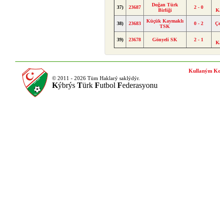
Doğan Türk
37)
23687
2 - 0
Birliği
K
Küçük Kaymaklı
38)
23683
0 - 2
Ç
TSK
39)
23678
Gönyeli SK
2 - 1
K
Kullaným Ko
© 2011 - 2026 Tüm Haklarý saklýdýr.
K
ýbrýs
T
ürk
F
utbol
F
ederasyonu