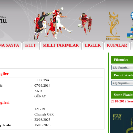
NA SAYFA
KTFF
MİLLİ TAKIMLAR
LİGLER
KUPALAR
Fikstürler
lgiler
Puan Cetvell
:
LEFKOŞA
hi
:
07/03/2014
:
KKTC
Sezon Planla
:
GÜNAY
2018-2019 Sez
gileri
:
121229
:
Cihangir GSK
i
:
23/08/2025
ş Tarihi
:
15/06/2026