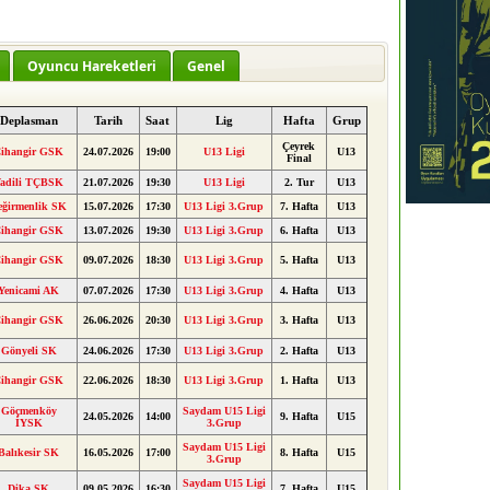
Oyuncu Hareketleri
Genel
Deplasman
Tarih
Saat
Lig
Hafta
Grup
Çeyrek
ihangir GSK
24.07.2026
19:00
U13 Ligi
U13
Final
adili TÇBSK
21.07.2026
19:30
U13 Ligi
2. Tur
U13
eğirmenlik SK
15.07.2026
17:30
U13 Ligi 3.Grup
7. Hafta
U13
ihangir GSK
13.07.2026
19:30
U13 Ligi 3.Grup
6. Hafta
U13
ihangir GSK
09.07.2026
18:30
U13 Ligi 3.Grup
5. Hafta
U13
Yenicami AK
07.07.2026
17:30
U13 Ligi 3.Grup
4. Hafta
U13
ihangir GSK
26.06.2026
20:30
U13 Ligi 3.Grup
3. Hafta
U13
Gönyeli SK
24.06.2026
17:30
U13 Ligi 3.Grup
2. Hafta
U13
ihangir GSK
22.06.2026
18:30
U13 Ligi 3.Grup
1. Hafta
U13
Göçmenköy
Saydam U15 Ligi
24.05.2026
14:00
9. Hafta
U15
İYSK
3.Grup
Saydam U15 Ligi
Balıkesir SK
16.05.2026
17:00
8. Hafta
U15
3.Grup
Saydam U15 Ligi
Dika SK
09.05.2026
16:30
7. Hafta
U15