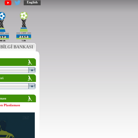
English
BİLGİ BANKASI
eri
ması
on Planlaması