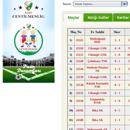
Sezon:
Maçlar
Attığı Goller
Kartlar
Maç No
Ev Sahibi
Skor
Yeniboğaziçi
1)
25321
2 - 1
C
DSK
2)
25310
Cihangir GSK
4 - 0
V
3)
25151
Cihangir GSK
1 - 0
D
4)
25149
Çetinkaya TSK
0 - 1
C
Yenikent Perçinci
5)
25144
1 - 2
C
SK
6)
25139
Cihangir GSK
0 - 0
Küçük Kaymaklı
7)
25138
0 - 2
C
TSK
8)
25131
Cihangir GSK
3 - 1
Göçmenköy
9)
25128
1 - 0
C
İYSK
10)
24592
Dika SK
0 - 5
11)
24588
Dika SK
1 - 1
12)
24583
Değirmenlik SK
4 - 1