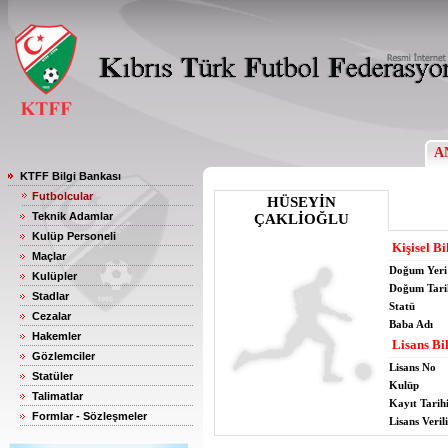
A
KTFF Bilgi Bankası
Futbolcular
HÜSEYİN
Teknik Adamlar
ÇAKLİOĞLU
Kulüp Personeli
Kişisel Bi
Maçlar
Doğum Yeri
Kulüpler
Doğum Tari
Stadlar
Statü
Cezalar
Baba Adı
Hakemler
Lisans Bil
Gözlemciler
Lisans No
Statüler
Kulüp
Talimatlar
Kayıt Tarih
Formlar - Sözleşmeler
Lisans Verili