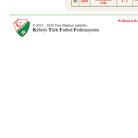
11)
24291
4 - 1
TSK
Kullaným Ko
© 2011 - 2026 Tüm Haklarý saklýdýr.
K
ýbrýs
T
ürk
F
utbol
F
ederasyonu