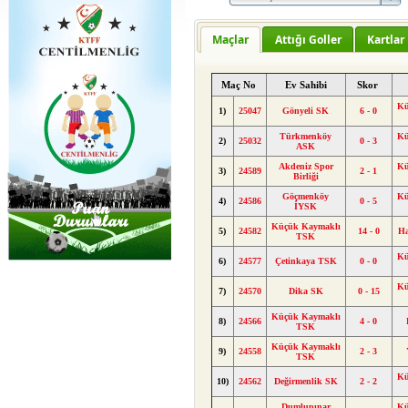
Maçlar
Attığı Goller
Kartlar
Maç No
Ev Sahibi
Skor
Kü
1)
25047
Gönyeli SK
6 - 0
Türkmenköy
Kü
2)
25032
0 - 3
ASK
Akdeniz Spor
Kü
3)
24589
2 - 1
Birliği
Göçmenköy
Kü
4)
24586
0 - 5
İYSK
Küçük Kaymaklı
5)
24582
14 - 0
H
TSK
Kü
6)
24577
Çetinkaya TSK
0 - 0
Kü
7)
24570
Dika SK
0 - 15
Küçük Kaymaklı
8)
24566
4 - 0
TSK
Küçük Kaymaklı
9)
24558
2 - 3
TSK
Kü
10)
24562
Değirmenlik SK
2 - 2
Dumlupınar
Kü