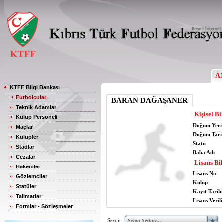
A
KTFF Bilgi Bankası
Futbolcular
BARAN DAĞAŞANER
Teknik Adamlar
Kişisel Bi
Kulüp Personeli
Doğum Yeri
Maçlar
Doğum Tari
Kulüpler
Statü
Stadlar
Baba Adı
Cezalar
Lisans Bil
Hakemler
Lisans No
Gözlemciler
Kulüp
Statüler
Kayıt Tarih
Talimatlar
Lisans Verili
Formlar - Sözleşmeler
Sezon: