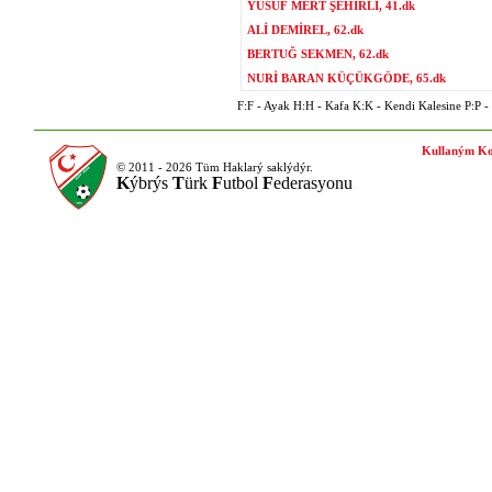
YUSUF MERT ŞEHİRLİ, 41.dk
ALİ DEMİREL, 62.dk
BERTUĞ SEKMEN, 62.dk
NURİ BARAN KÜÇÜKGÖDE, 65.dk
F:F - Ayak H:H - Kafa K:K - Kendi Kalesine P:P - P
Kullaným Ko
© 2011 - 2026 Tüm Haklarý saklýdýr.
K
ýbrýs
T
ürk
F
utbol
F
ederasyonu