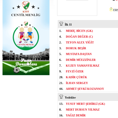
ERS
İlk 11
1.
MERİÇ BİCEN (GK)
4.
DOĞAN DEĞER (C)
2.
TEYON ALEX YİĞİT
3.
DORUK BEŞİR
5.
MUSTAFA DAŞTAN
6.
DEMİR MÜEZZİNLER
7.
KUZEY YAMANYILMAZ
9.
FEVZİ ÖZER
20.
KADİR ÇÜRÜK
21.
İLHAN SERGEY
44.
AHMET ŞEVKİ KOZANSOY
Yedekler
13.
YUSUF MERT ŞEHİRLİ (GK)
8.
MERT DURSUN YILMAZ
16.
YAĞIZ DEMİR