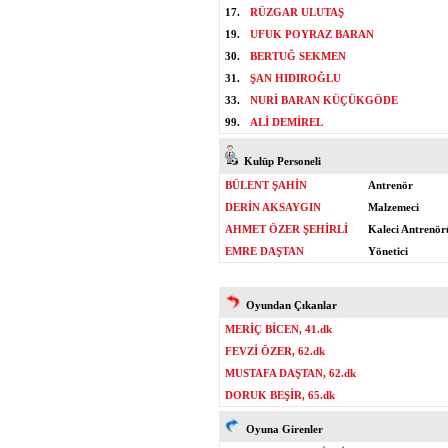
17.
RÜZGAR ULUTAŞ
19.
UFUK POYRAZ BARAN
30.
BERTUĞ SEKMEN
31.
ŞAN HIDIROĞLU
33.
NURİ BARAN KÜÇÜKGÖDE
99.
ALİ DEMİREL
Kulüp Personeli
BÜLENT ŞAHİN
Antrenör
DERİN AKSAYGIN
Malzemeci
AHMET ÖZER ŞEHİRLİ
Kaleci Antrenör
EMRE DAŞTAN
Yönetici
Oyundan Çıkanlar
MERİÇ BİCEN, 41.dk
FEVZİ ÖZER, 62.dk
MUSTAFA DAŞTAN, 62.dk
DORUK BEŞİR, 65.dk
Oyuna Girenler