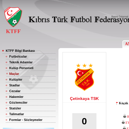
A
KTFF Bilgi Bankası
Futbolcular
Teknik Adamlar
Kulüp Personeli
Maçlar
Kulüpler
Stadlar
Cezalar
Hakemler
Çetinkaya TSK
Gözlemciler
Küçük 
Statüler
Talimatlar
H
0
Formlar - Sözleşmeler
E
E