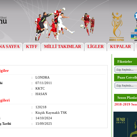
NA SAYFA
KTFF
MİLLİ TAKIMLAR
LİGLER
KUPALAR
Fikstürler
lgiler
:
LONDRA
Puan Cetvell
hi
:
07/11/2011
:
KKTC
:
HASAN
Sezon Planla
gileri
2018-2019 Sez
:
120218
:
Küçük Kaymaklı TSK
i
:
14/10/2024
ş Tarihi
:
15/09/2025