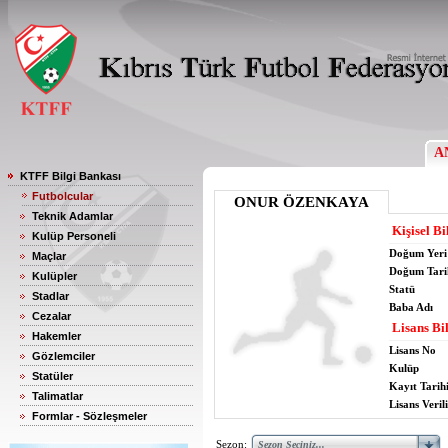
A
KTFF Bilgi Bankası
Futbolcular
ONUR ÖZENKAYA
Teknik Adamlar
Kişisel Bi
Kulüp Personeli
Doğum Yeri
Maçlar
Doğum Tari
Kulüpler
Statü
Stadlar
Baba Adı
Cezalar
Lisans Bil
Hakemler
Lisans No
Gözlemciler
Kulüp
Statüler
Kayıt Tarih
Talimatlar
Lisans Verili
Formlar - Sözleşmeler
Sezon: