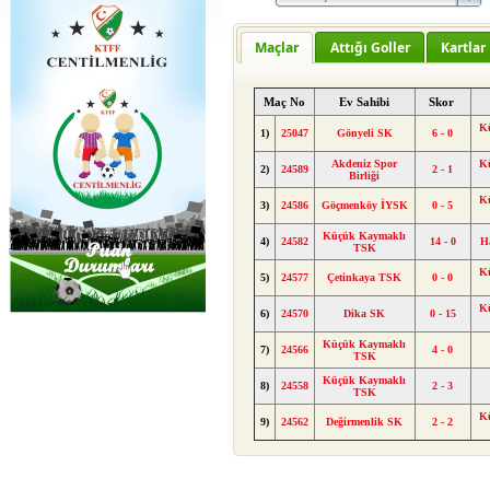
Maçlar
Attığı Goller
Kartlar
Maç No
Ev Sahibi
Skor
K
1)
25047
Gönyeli SK
6 - 0
Akdeniz Spor
K
2)
24589
2 - 1
Birliği
K
3)
24586
Göçmenköy İYSK
0 - 5
Küçük Kaymaklı
4)
24582
14 - 0
H
TSK
K
5)
24577
Çetinkaya TSK
0 - 0
K
6)
24570
Dika SK
0 - 15
Küçük Kaymaklı
7)
24566
4 - 0
TSK
Küçük Kaymaklı
8)
24558
2 - 3
TSK
K
9)
24562
Değirmenlik SK
2 - 2