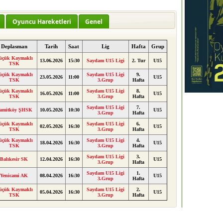
Oyuncu Hareketleri
Genel
Deplasman
Tarih
Saat
Lig
Hafta
Grup
üçük Kaymaklı
13.06.2026
15:30
Saydam U15 Ligi
2. Tur
U15
TSK
üçük Kaymaklı
Saydam U15 Ligi
9.
23.05.2026
11:00
U15
TSK
3.Grup
Hafta
üçük Kaymaklı
Saydam U15 Ligi
8.
16.05.2026
11:00
U15
TSK
3.Grup
Hafta
Saydam U15 Ligi
7.
amitköy ŞHSK
10.05.2026
10:30
U15
3.Grup
Hafta
üçük Kaymaklı
Saydam U15 Ligi
6.
02.05.2026
16:30
U15
TSK
3.Grup
Hafta
üçük Kaymaklı
Saydam U15 Ligi
4.
18.04.2026
16:30
U15
TSK
3.Grup
Hafta
Saydam U15 Ligi
3.
Balıkesir SK
12.04.2026
16:30
U15
3.Grup
Hafta
Saydam U15 Ligi
1.
Yenicami AK
08.04.2026
16:30
U15
3.Grup
Hafta
üçük Kaymaklı
Saydam U15 Ligi
2.
05.04.2026
16:30
U15
TSK
3.Grup
Hafta