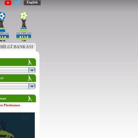
English
BİLGİ BANKASI
eri
ması
on Planlaması