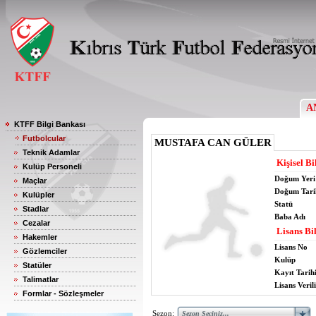
A
KTFF Bilgi Bankası
Futbolcular
MUSTAFA CAN GÜLER
Teknik Adamlar
Kişisel Bi
Kulüp Personeli
Doğum Yeri
Maçlar
Doğum Tari
Kulüpler
Statü
Stadlar
Baba Adı
Cezalar
Lisans Bil
Hakemler
Lisans No
Gözlemciler
Kulüp
Statüler
Kayıt Tarih
Talimatlar
Lisans Verili
Formlar - Sözleşmeler
Sezon: