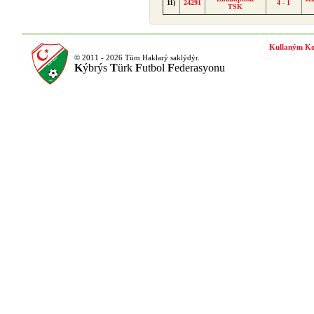
11)
24291
4 - 1
TSK
Kullaným Ko
© 2011 - 2026 Tüm Haklarý saklýdýr.
K
ýbrýs
T
ürk
F
utbol
F
ederasyonu