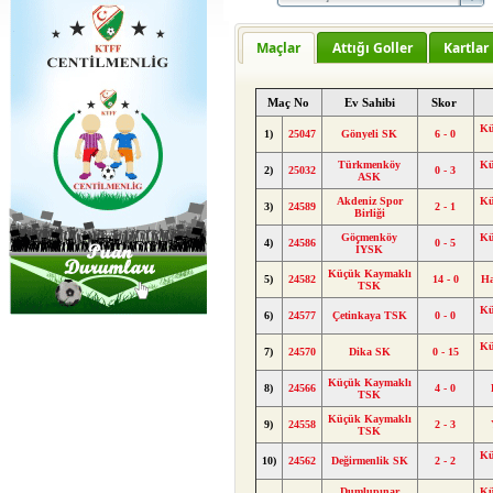
Maçlar
Attığı Goller
Kartlar
Maç No
Ev Sahibi
Skor
Kü
1)
25047
Gönyeli SK
6 - 0
Türkmenköy
Kü
2)
25032
0 - 3
ASK
Akdeniz Spor
Kü
3)
24589
2 - 1
Birliği
Göçmenköy
Kü
4)
24586
0 - 5
İYSK
Küçük Kaymaklı
5)
24582
14 - 0
H
TSK
Kü
6)
24577
Çetinkaya TSK
0 - 0
Kü
7)
24570
Dika SK
0 - 15
Küçük Kaymaklı
8)
24566
4 - 0
TSK
Küçük Kaymaklı
9)
24558
2 - 3
TSK
Kü
10)
24562
Değirmenlik SK
2 - 2
Dumlupınar
Kü