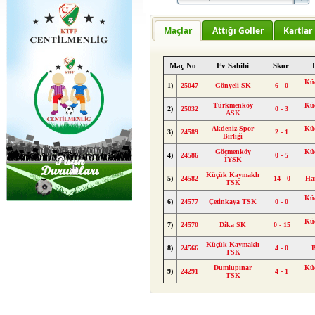
Maçlar
Attığı Goller
Kartlar
Maç No
Ev Sahibi
Skor
Kü
1)
25047
Gönyeli SK
6 - 0
Türkmenköy
Kü
2)
25032
0 - 3
ASK
Akdeniz Spor
Kü
3)
24589
2 - 1
Birliği
Göçmenköy
Kü
4)
24586
0 - 5
İYSK
Küçük Kaymaklı
5)
24582
14 - 0
Ha
TSK
Kü
6)
24577
Çetinkaya TSK
0 - 0
Kü
7)
24570
Dika SK
0 - 15
Küçük Kaymaklı
8)
24566
4 - 0
B
TSK
Dumlupınar
Kü
9)
24291
4 - 1
TSK