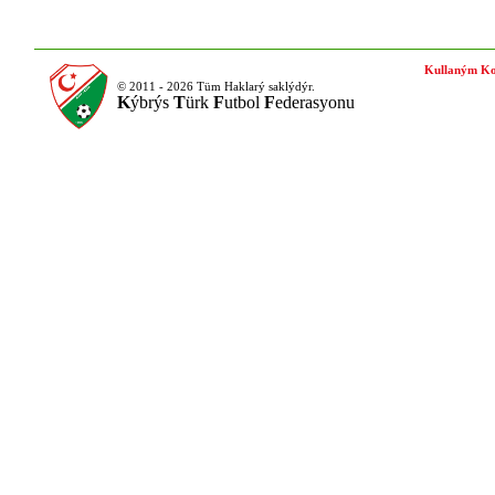
Kullaným Ko
© 2011 - 2026 Tüm Haklarý saklýdýr.
K
ýbrýs
T
ürk
F
utbol
F
ederasyonu