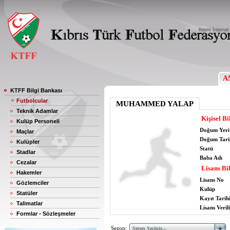
A
KTFF Bilgi Bankası
Futbolcular
MUHAMMED YALAP
Teknik Adamlar
Kişisel Bi
Kulüp Personeli
Doğum Yeri
Maçlar
Doğum Tari
Kulüpler
Statü
Stadlar
Baba Adı
Cezalar
Lisans Bil
Hakemler
Lisans No
Gözlemciler
Kulüp
Statüler
Kayıt Tarih
Talimatlar
Lisans Verili
Formlar - Sözleşmeler
Sezon: