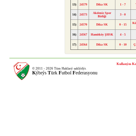
13)
24579
Dika SK
1 - 7
Akdeniz Spor
14)
24573
3 - 0
Birliği
Kü
15)
24570
Dika SK
0 - 15
16)
24567
Hamitköy ŞHSK
4 - 5
17)
24564
Dika SK
0 - 10
Ç
Kullaným Ko
© 2011 - 2026 Tüm Haklarý saklýdýr.
K
ýbrýs
T
ürk
F
utbol
F
ederasyonu