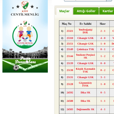
Maçlar
Attığı Goller
Kartlar
Maç No
Ev Sahibi
Skor
Yeniboğaziçi
1)
25321
2 - 1
C
DSK
2)
25310
Cihangir GSK
4 - 0
V
3)
25151
Cihangir GSK
1 - 0
D
4)
25149
Çetinkaya TSK
0 - 1
C
Yenikent Perçinci
5)
25144
1 - 2
C
SK
6)
25139
Cihangir GSK
0 - 0
Küçük Kaymaklı
7)
25138
0 - 2
C
TSK
8)
25131
Cihangir GSK
3 - 1
Göçmenköy
9)
25128
1 - 0
C
İYSK
10)
24592
Dika SK
0 - 5
11)
24588
Dika SK
1 - 1
12)
24583
Değirmenlik SK
4 - 1