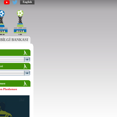
English
BİLGİ BANKASI
eri
ması
on Planlaması