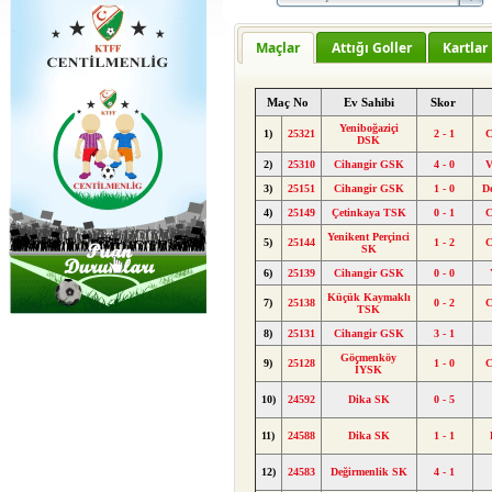
Maçlar
Attığı Goller
Kartlar
Maç No
Ev Sahibi
Skor
Yeniboğaziçi
1)
25321
2 - 1
C
DSK
2)
25310
Cihangir GSK
4 - 0
V
3)
25151
Cihangir GSK
1 - 0
D
4)
25149
Çetinkaya TSK
0 - 1
C
Yenikent Perçinci
5)
25144
1 - 2
C
SK
6)
25139
Cihangir GSK
0 - 0
Küçük Kaymaklı
7)
25138
0 - 2
C
TSK
8)
25131
Cihangir GSK
3 - 1
Göçmenköy
9)
25128
1 - 0
C
İYSK
10)
24592
Dika SK
0 - 5
11)
24588
Dika SK
1 - 1
12)
24583
Değirmenlik SK
4 - 1