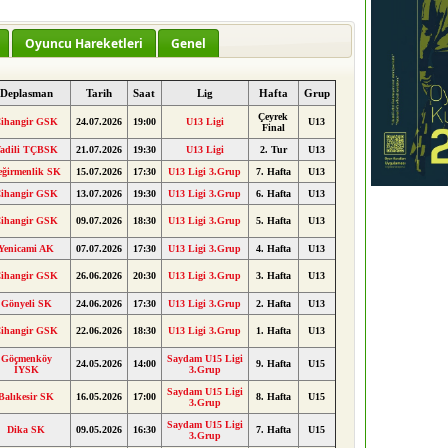
Oyuncu Hareketleri
Genel
Deplasman
Tarih
Saat
Lig
Hafta
Grup
Çeyrek
ihangir GSK
24.07.2026
19:00
U13 Ligi
U13
Final
adili TÇBSK
21.07.2026
19:30
U13 Ligi
2. Tur
U13
eğirmenlik SK
15.07.2026
17:30
U13 Ligi 3.Grup
7. Hafta
U13
ihangir GSK
13.07.2026
19:30
U13 Ligi 3.Grup
6. Hafta
U13
ihangir GSK
09.07.2026
18:30
U13 Ligi 3.Grup
5. Hafta
U13
Yenicami AK
07.07.2026
17:30
U13 Ligi 3.Grup
4. Hafta
U13
ihangir GSK
26.06.2026
20:30
U13 Ligi 3.Grup
3. Hafta
U13
Gönyeli SK
24.06.2026
17:30
U13 Ligi 3.Grup
2. Hafta
U13
ihangir GSK
22.06.2026
18:30
U13 Ligi 3.Grup
1. Hafta
U13
Göçmenköy
Saydam U15 Ligi
24.05.2026
14:00
9. Hafta
U15
İYSK
3.Grup
Saydam U15 Ligi
Balıkesir SK
16.05.2026
17:00
8. Hafta
U15
3.Grup
Saydam U15 Ligi
Dika SK
09.05.2026
16:30
7. Hafta
U15
3.Grup