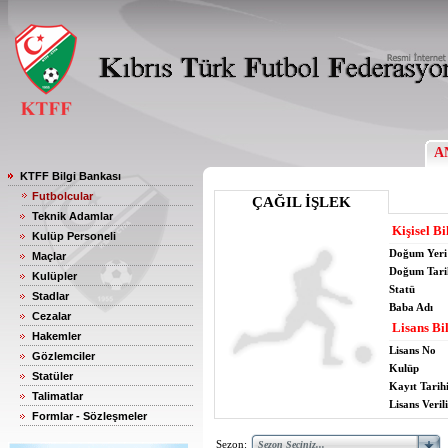
A
KTFF Bilgi Bankası
Futbolcular
ÇAĞIL İŞLEK
Teknik Adamlar
Kişisel Bi
Kulüp Personeli
Doğum Yeri
Maçlar
Doğum Tari
Kulüpler
Statü
Stadlar
Baba Adı
Cezalar
Lisans Bil
Hakemler
Lisans No
Gözlemciler
Kulüp
Statüler
Kayıt Tarih
Talimatlar
Lisans Verili
Formlar - Sözleşmeler
Sezon: