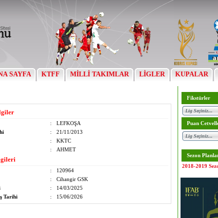
NA SAYFA
KTFF
MİLLİ TAKIMLAR
LİGLER
KUPALAR
Fikstürler
lgiler
:
LEFKOŞA
Puan Cetvell
hi
:
21/11/2013
:
KKTC
:
AHMET
Sezon Planla
gileri
2018-2019 Sez
:
120964
:
Cihangir GSK
i
:
14/03/2025
ş Tarihi
:
15/06/2026