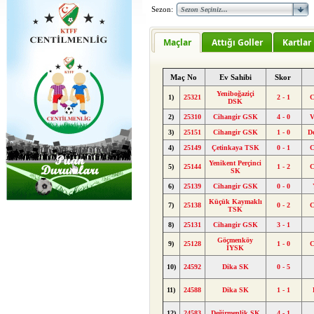
Sezon:
Maçlar
Attığı Goller
Kartlar
Maç No
Ev Sahibi
Skor
Yeniboğaziçi
1)
25321
2 - 1
C
DSK
2)
25310
Cihangir GSK
4 - 0
V
3)
25151
Cihangir GSK
1 - 0
D
4)
25149
Çetinkaya TSK
0 - 1
C
Yenikent Perçinci
5)
25144
1 - 2
C
SK
6)
25139
Cihangir GSK
0 - 0
Küçük Kaymaklı
7)
25138
0 - 2
C
TSK
8)
25131
Cihangir GSK
3 - 1
Göçmenköy
9)
25128
1 - 0
C
İYSK
10)
24592
Dika SK
0 - 5
11)
24588
Dika SK
1 - 1
12)
24583
Değirmenlik SK
4 - 1