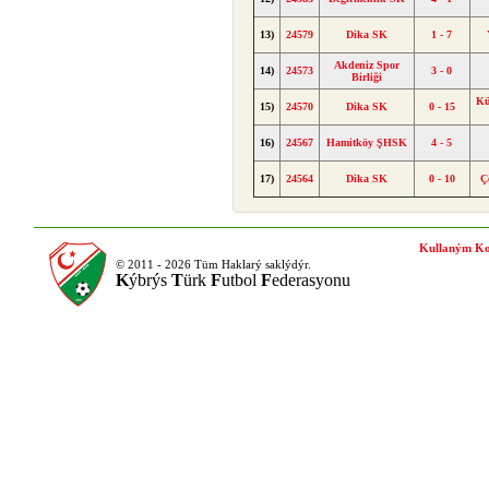
13)
24579
Dika SK
1 - 7
Akdeniz Spor
14)
24573
3 - 0
Birliği
Kü
15)
24570
Dika SK
0 - 15
16)
24567
Hamitköy ŞHSK
4 - 5
17)
24564
Dika SK
0 - 10
Ç
Kullaným Ko
© 2011 - 2026 Tüm Haklarý saklýdýr.
K
ýbrýs
T
ürk
F
utbol
F
ederasyonu