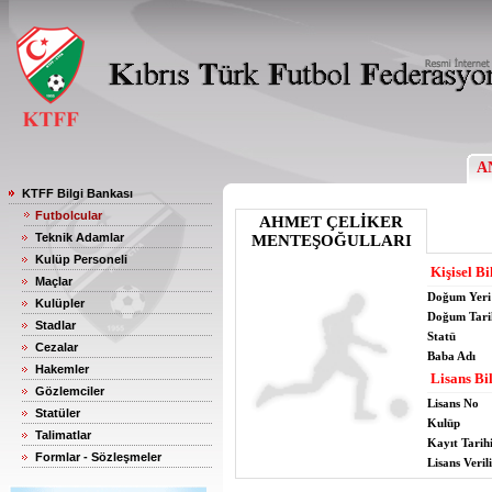
A
KTFF Bilgi Bankası
Futbolcular
AHMET ÇELİKER
Teknik Adamlar
MENTEŞOĞULLARI
Kulüp Personeli
Kişisel Bi
Maçlar
Doğum Yeri
Kulüpler
Doğum Tari
Stadlar
Statü
Cezalar
Baba Adı
Hakemler
Lisans Bil
Gözlemciler
Lisans No
Statüler
Kulüp
Talimatlar
Kayıt Tarih
Formlar - Sözleşmeler
Lisans Verili