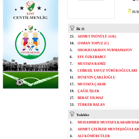
BURA
İlk 11
25.
AHMET İNÖNÜLÜ (GK)
10.
OSMAN TOPUZ (C)
5.
SHOKHJAKHON NURMAMATOV
6.
EFE ÖZKEBABCI
7.
MUSTAFA RAMİZ
9.
CEBRAİL YAVUZ YÜRÜKOĞLULARI
11.
HÜSEYİN ÇAKLİOĞLU
17.
MUSTAFA ÇAKIR
19.
ÇAĞIL İŞLEK
27.
BERAT YILMAZ
53.
TÜRKER BALAN
Yedekler
1.
MUHAMMED MUSTAFA KARABUDAK
2.
AHMET ÇELİKER MENTEŞOĞULLAR
4.
ALİ KÖMÜRCÜLER