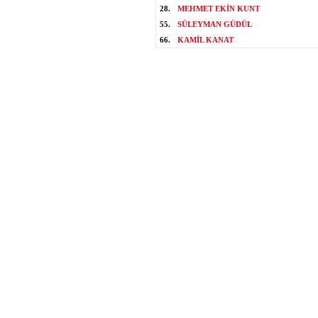
28.
MEHMET EKİN KUNT
55.
SÜLEYMAN GÜDÜL
66.
KAMİL KANAT