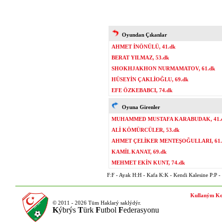
Oyundan Çıkanlar
AHMET İNÖNÜLÜ, 41.dk
BERAT YILMAZ, 53.dk
SHOKHJAKHON NURMAMATOV, 61.dk
HÜSEYİN ÇAKLİOĞLU, 69.dk
EFE ÖZKEBABCI, 74.dk
Oyuna Girenler
MUHAMMED MUSTAFA KARABUDAK, 41.
ALİ KÖMÜRCÜLER, 53.dk
AHMET ÇELİKER MENTEŞOĞULLARI, 61.
KAMİL KANAT, 69.dk
MEHMET EKİN KUNT, 74.dk
F:F - Ayak H:H - Kafa K:K - Kendi Kalesine P:P - P
Kullaným Ko
© 2011 - 2026 Tüm Haklarý saklýdýr.
K
ýbrýs
T
ürk
F
utbol
F
ederasyonu