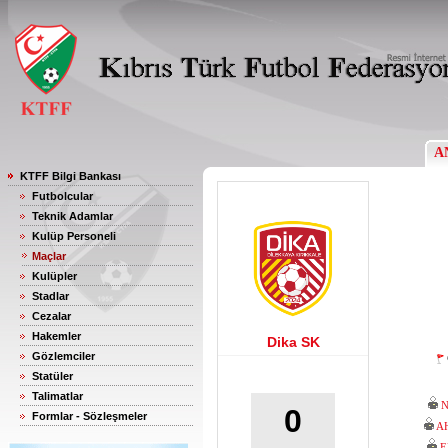
A
KTFF Bilgi Bankası
Futbolcular
Teknik Adamlar
Kulüp Personeli
Maçlar
Kulüpler
Stadlar
Cezalar
Hakemler
Dika SK
Gözlemciler
Statüler
Talimatlar
N
0
Formlar - Sözleşmeler
A
E