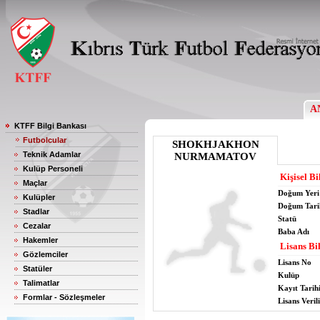
A
KTFF Bilgi Bankası
Futbolcular
SHOKHJAKHON
Teknik Adamlar
NURMAMATOV
Kulüp Personeli
Kişisel Bi
Maçlar
Doğum Yeri
Kulüpler
Doğum Tari
Stadlar
Statü
Cezalar
Baba Adı
Hakemler
Lisans Bil
Gözlemciler
Lisans No
Statüler
Kulüp
Talimatlar
Kayıt Tarih
Formlar - Sözleşmeler
Lisans Verili