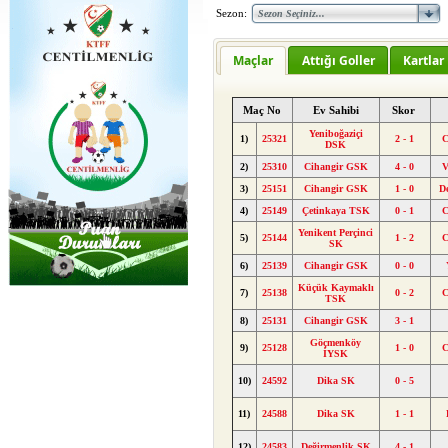
Sezon:
Maçlar
Attığı Goller
Kartlar
Maç No
Ev Sahibi
Skor
Yeniboğaziçi
1)
25321
2 - 1
C
DSK
2)
25310
Cihangir GSK
4 - 0
V
3)
25151
Cihangir GSK
1 - 0
D
4)
25149
Çetinkaya TSK
0 - 1
C
Yenikent Perçinci
5)
25144
1 - 2
C
SK
6)
25139
Cihangir GSK
0 - 0
Küçük Kaymaklı
7)
25138
0 - 2
C
TSK
8)
25131
Cihangir GSK
3 - 1
Göçmenköy
9)
25128
1 - 0
C
İYSK
10)
24592
Dika SK
0 - 5
11)
24588
Dika SK
1 - 1
12)
24583
Değirmenlik SK
4 - 1