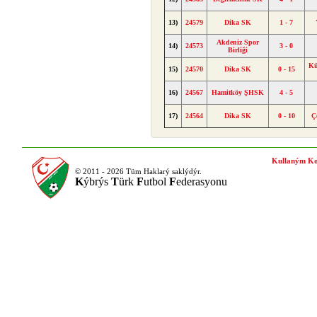
13)
24579
Dika SK
1 - 7
Akdeniz Spor
14)
24573
3 - 0
Birliği
Kü
15)
24570
Dika SK
0 - 15
16)
24567
Hamitköy ŞHSK
4 - 5
17)
24564
Dika SK
0 - 10
Ç
Kullaným Ko
© 2011 - 2026 Tüm Haklarý saklýdýr.
K
ýbrýs
T
ürk
F
utbol
F
ederasyonu