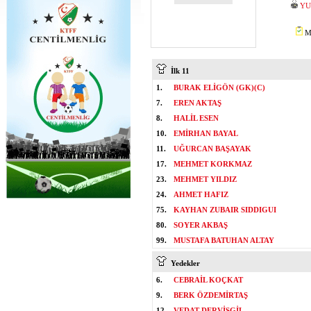
YU
Mİ
İlk 11
1.
BURAK ELİGÖN (GK)(C)
7.
EREN AKTAŞ
8.
HALİL ESEN
10.
EMİRHAN BAYAL
11.
UĞURCAN BAŞAYAK
17.
MEHMET KORKMAZ
23.
MEHMET YILDIZ
24.
AHMET HAFIZ
75.
KAYHAN ZUBAIR SIDDIGUI
80.
SOYER AKBAŞ
99.
MUSTAFA BATUHAN ALTAY
Yedekler
6.
CEBRAİL KOÇKAT
9.
BERK ÖZDEMİRTAŞ
12.
VEDAT DERVİŞGİL