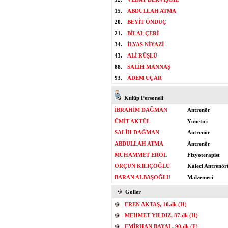
15.
ABDULLAH ATMA
20.
BEYİT ÖNDÜÇ
21.
BİLAL ÇERİ
34.
İLYAS NİYAZİ
43.
ALİ RÜŞLÜ
88.
SALİH MANNAŞ
93.
ADEM UÇAR
Kulüp Personeli
İBRAHİM DAĞMAN
Antrenör
ÜMİT AKTÜL
Yönetici
SALİH DAĞMAN
Antrenör
ABDULLAH ATMA
Antrenör
MUHAMMET EROL
Fizyoterapist
ORÇUN KILIÇOĞLU
Kaleci Antrenör
BARAN ALBAŞOĞLU
Malzemeci
Goller
EREN AKTAŞ, 10.dk (H)
MEHMET YILDIZ, 87.dk (H)
EMİRHAN BAYAL, 90.dk (F)