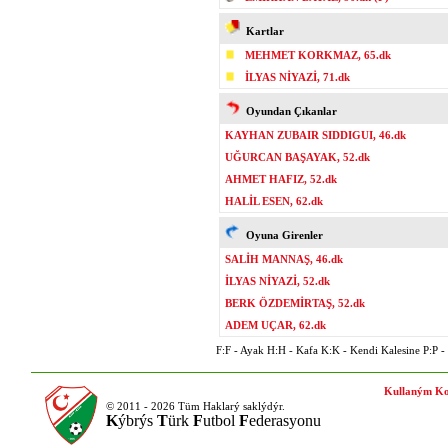
Kartlar
MEHMET KORKMAZ, 65.dk
İLYAS NİYAZİ, 71.dk
Oyundan Çıkanlar
KAYHAN ZUBAIR SIDDIGUI, 46.dk
UĞURCAN BAŞAYAK, 52.dk
AHMET HAFIZ, 52.dk
HALİL ESEN, 62.dk
Oyuna Girenler
SALİH MANNAŞ, 46.dk
İLYAS NİYAZİ, 52.dk
BERK ÖZDEMİRTAŞ, 52.dk
ADEM UÇAR, 62.dk
F:F - Ayak H:H - Kafa K:K - Kendi Kalesine P:P - P
Kullaným Ko
© 2011 - 2026 Tüm Haklarý saklýdýr.
K
ýbrýs
T
ürk
F
utbol
F
ederasyonu