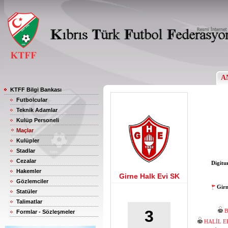
A
KTFF Bilgi Bankası
Futbolcular
Teknik Adamlar
Kulüp Personeli
Maçlar
Kulüpler
Stadlar
Cezalar
Digitu
Hakemler
Girne Halk Evi SK
Gözlemciler
Girn
Statüler
Talimatlar
3
B
Formlar - Sözleşmeler
HALİL 