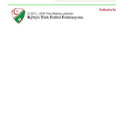
Kullaným Ko
© 2011 - 2026 Tüm Haklarý saklýdýr.
K
ýbrýs
T
ürk
F
utbol
F
ederasyonu