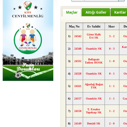
Maçlar
Attığı Goller
Kartlar
Maç No
Ev Sahibi
Skor
D
Girne Halk
1)
24342
3 - 2
Oz
Evi SK
Kar
2)
24340
Ozanköy SK
0 - 3
Bellapais
3)
24332
1 - 0
Oz
Tatlısu HOSK
4)
24328
Ozanköy SK
0 - 1
Or
Ağırdağ Boğaz
5)
24161
1 - 1
Oz
TSK
6)
24157
Ozanköy SK
1 - 1
Gaz
T. Ersalıcı
7)
24150
1 - 2
Oz
Tepebaşı SK
8)
24149
Denizli SK
2 - 0
Oz