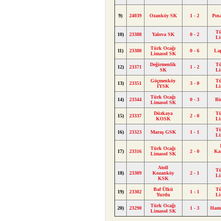
9)
24039
Ozanköy SK
1 - 2
Pın
Tü
10)
23388
Yalova SK
0 - 2
Li
Türk Ocağı
11)
23380
0 - 6
La
Limasol SK
Değirmenlik
Tü
12)
23371
1 - 2
SK
Li
Göçmenköy
Tü
13)
23351
3 - 0
İYSK
Li
Türk Ocağı
14)
23344
0 - 3
Bi
Limasol SK
Düzkaya
Tü
15)
23337
2 - 0
KOSK
Li
Tü
16)
23323
Maraş GSK
1 - 1
Li
Türk Ocağı
17)
23316
2 - 0
Ka
Limasol SK
Atoll
Tü
18)
23309
Kozanköy
2 - 1
Li
KSK
Baf Ülkü
Tü
19)
23302
1 - 1
Yurdu
Li
Türk Ocağı
20)
23290
1 - 3
Ham
Limasol SK