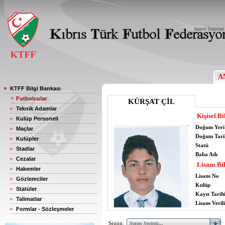
A
KTFF Bilgi Bankası
Futbolcular
KÜRŞAT ÇİL
Teknik Adamlar
Kişisel Bi
Kulüp Personeli
Doğum Yeri
Maçlar
Doğum Tari
Kulüpler
Statü
Stadlar
Baba Adı
Cezalar
Lisans Bil
Hakemler
Lisans No
Gözlemciler
Kulüp
Statüler
Kayıt Tarih
Talimatlar
Lisans Verili
Formlar - Sözleşmeler
Sezon: