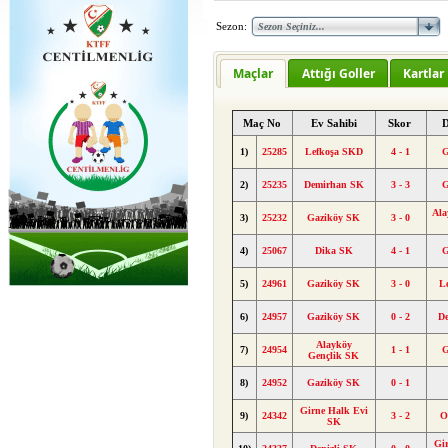
Sezon:
Maçlar
Attığı Goller
Kartlar
Maç No
Ev Sahibi
Skor
D
1)
25285
Lefkoşa SKD
4 - 1
G
2)
25235
Demirhan SK
3 - 3
G
Ala
3)
25232
Gaziköy SK
3 - 0
4)
25067
Dika SK
4 - 1
G
5)
24961
Gaziköy SK
3 - 0
L
6)
24957
Gaziköy SK
0 - 2
D
Alayköy
7)
24954
1 - 1
G
Gençlik SK
8)
24952
Gaziköy SK
0 - 1
Girne Halk Evi
9)
24342
3 - 2
O
SK
Gi