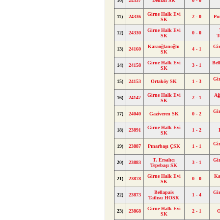
10)
24337
Denizli SK
0 - 0
Girne Halk Evi
11)
24336
2 - 0
Pı
SK
Girne Halk Evi
12)
24330
0 - 0
SK
T
Karaoğlanoğlu
Gi
13)
24160
4 - 1
SK
Girne Halk Evi
Bel
14)
24158
3 - 1
SK
Gi
15)
24153
Ortaköy SK
1 - 3
Girne Halk Evi
Ağ
16)
24147
2 - 1
SK
Gi
17)
24040
Gaziveren SK
0 - 2
Girne Halk Evi
18)
23891
1 - 2
SK
Gi
19)
23887
Pınarbaşı ÇSK
1 - 1
T. Ersalıcı
Gi
20)
23883
3 - 1
Tepebaşı SK
Girne Halk Evi
Ka
21)
23878
0 - 0
SK
Bellapais
Gi
22)
23873
1 - 4
Tatlısu HOSK
Girne Halk Evi
23)
23868
2 - 1
O
SK