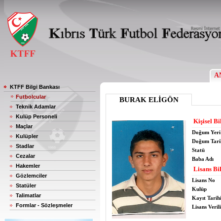
A
KTFF Bilgi Bankası
Futbolcular
BURAK ELİGÖN
Teknik Adamlar
Kulüp Personeli
Kişisel Bi
Maçlar
Doğum Yeri
Kulüpler
Doğum Tari
Stadlar
Statü
Cezalar
Baba Adı
Hakemler
Lisans Bil
Gözlemciler
Lisans No
Statüler
Kulüp
Talimatlar
Kayıt Tarih
Formlar - Sözleşmeler
Lisans Verili