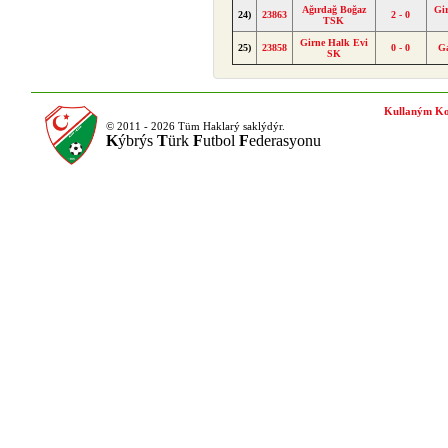
Ağırdağ Boğaz
Gi
24)
23863
2 - 0
TSK
Girne Halk Evi
25)
23858
0 - 0
G
SK
Kullaným Ko
© 2011 - 2026 Tüm Haklarý saklýdýr.
K
ýbrýs
T
ürk
F
utbol
F
ederasyonu