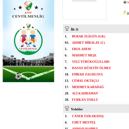
B
İlk 11
1.
BURAK ELİGÖN (GK)
93.
AHMET MİRALAY (C)
5.
EROL ADEM
6.
MAHMUT MEŞE
7.
VELİ YÜRÜKOĞULLARI
9.
HASAN HÜSEYİN ÖLMEZ
10.
EMRAH ZAGHLOUL
13.
CEMAL OKTAÇLI
17.
MEHMET KARADAĞ
20.
ALİ KAHRAMAN
28.
FURKAN TOKLU
Yedekler
3.
CANER ÖZKARATAŞ
4.
UMUT MENTEŞ
11.
AHMAD HABBUL