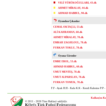
VELİ YÜRÜKOĞULLARI, 43.dk
AHMET MİRALAY, 44.dk
AHMAD HABBUL, 90.dk
Oyundan Çıkanlar
CEMAL OKTAÇLI, 53.dk
ALİ KAHRAMAN, 60.dk
AHMET MİRALAY, 78.dk
EMRAH ZAGHLOUL, 78.dk
FURKAN TOKLU, 78.dk
Oyuna Girenler
EMRE EROL, 53.dk
AHMAD HABBUL, 60.dk
UMUT MENTEŞ, 78.dk
UMUT ALPARSLAN, 78.dk
FURKAN TOMUK, 78.dk
F:F - Ayak H:H - Kafa K:K - Kendi Kalesine P:P - P
Kullaným Ko
© 2011 - 2026 Tüm Haklarý saklýdýr.
K
ýbrýs
T
ürk
F
utbol
F
ederasyonu