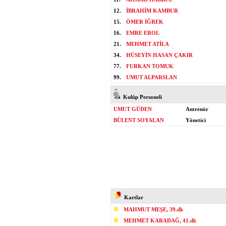
12.
İBRAHİM KAMBUR
15.
ÖMER İĞREK
16.
EMRE EROL
21.
MEHMET ATİLA
34.
HÜSEYİN HASAN ÇAKIR
77.
FURKAN TOMUK
99.
UMUT ALPARSLAN
Kulüp Personeli
UMUT GÜDEN
Antrenör
BÜLENT SOYALAN
Yönetici
Kartlar
MAHMUT MEŞE, 39.dk
MEHMET KARADAĞ, 41.dk