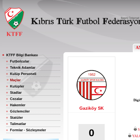
A
KTFF Bilgi Bankası
Futbolcular
Teknik Adamlar
Kulüp Personeli
Maçlar
Kulüpler
Stadlar
Cezalar
Digi
Hakemler
Gaziköy SK
Gözlemciler
Statüler
Talimatlar
0
S
Formlar - Sözleşmeler
YAL