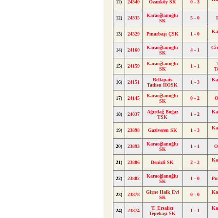
11)
24340
Ozanköy SK
0 - 3
Karaoğlanoğlu
12)
24335
5 - 0
SK
Ka
13)
24329
Pınarbaşı ÇSK
1 - 0
Karaoğlanoğlu
Gi
14)
24160
4 - 1
SK
Karaoğlanoğlu
15)
24159
1 - 1
SK
T
Bellapais
Ka
16)
24151
1 - 3
Tatlısu HOSK
Karaoğlanoğlu
17)
24145
0 - 2
O
SK
Ağırdağ Boğaz
Ka
18)
24037
1 - 2
TSK
Ka
19)
23898
Gaziveren SK
1 - 3
Karaoğlanoğlu
20)
23893
1 - 1
O
SK
Ka
21)
23886
Denizli SK
2 - 2
Karaoğlanoğlu
22)
23882
1 - 0
Pı
SK
Girne Halk Evi
Ka
23)
23878
0 - 0
SK
T. Ersalıcı
Ka
24)
23874
1 - 1
Tepebaşı SK