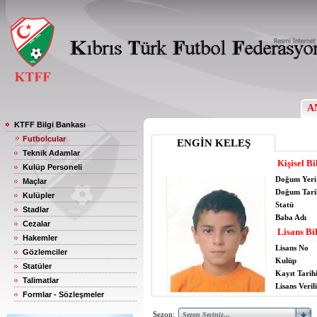
A
KTFF Bilgi Bankası
Futbolcular
ENGİN KELEŞ
Teknik Adamlar
Kişisel Bi
Kulüp Personeli
Doğum Yeri
Maçlar
Doğum Tari
Kulüpler
Statü
Stadlar
Baba Adı
Cezalar
Lisans Bil
Hakemler
Lisans No
Gözlemciler
Kulüp
Statüler
Kayıt Tarih
Talimatlar
Lisans Verili
Formlar - Sözleşmeler
Sezon: