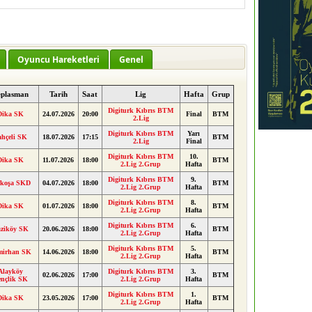
Oyuncu Hareketleri
Genel
eplasman
Tarih
Saat
Lig
Hafta
Grup
Digiturk Kıbrıs BTM
Dika SK
24.07.2026
20:00
Final
BTM
2.Lig
Digiturk Kıbrıs BTM
Yarı
ahçeli SK
18.07.2026
17:15
BTM
2.Lig
Final
Digiturk Kıbrıs BTM
10.
Dika SK
11.07.2026
18:00
BTM
2.Lig 2.Grup
Hafta
Digiturk Kıbrıs BTM
9.
fkoşa SKD
04.07.2026
18:00
BTM
2.Lig 2.Grup
Hafta
Digiturk Kıbrıs BTM
8.
Dika SK
01.07.2026
18:00
BTM
2.Lig 2.Grup
Hafta
Digiturk Kıbrıs BTM
6.
ziköy SK
20.06.2026
18:00
BTM
2.Lig 2.Grup
Hafta
Digiturk Kıbrıs BTM
5.
mirhan SK
14.06.2026
18:00
BTM
2.Lig 2.Grup
Hafta
Alayköy
Digiturk Kıbrıs BTM
3.
02.06.2026
17:00
BTM
nçlik SK
2.Lig 2.Grup
Hafta
Digiturk Kıbrıs BTM
1.
Dika SK
23.05.2026
17:00
BTM
2.Lig 2.Grup
Hafta