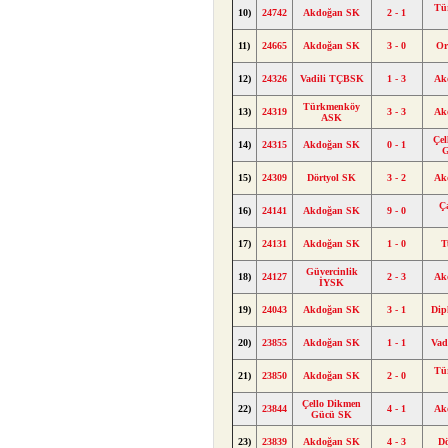
Tü
10)
24742
Akdoğan SK
2 - 1
11)
24665
Akdoğan SK
3 - 0
Or
12)
24326
Vadili TÇBSK
1 - 3
Ak
Türkmenköy
13)
24319
3 - 3
Ak
ASK
Çe
14)
24315
Akdoğan SK
0 - 1
15)
24309
Dörtyol SK
3 - 2
Ak
Ç
16)
24141
Akdoğan SK
9 - 0
17)
24131
Akdoğan SK
1 - 0
T
Güvercinlik
18)
24127
2 - 3
Ak
İYSK
19)
24043
Akdoğan SK
3 - 1
Dip
20)
23855
Akdoğan SK
1 - 1
Vad
Tü
21)
23850
Akdoğan SK
2 - 0
Çello Dikmen
22)
23844
4 - 1
Ak
Gücü SK
23)
23839
Akdoğan SK
4 - 3
D