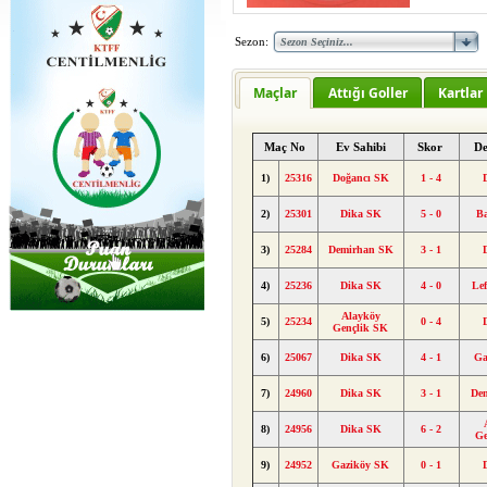
Sezon:
Maçlar
Attığı Goller
Kartlar
Maç No
Ev Sahibi
Skor
D
1)
25316
Doğancı SK
1 - 4
2)
25301
Dika SK
5 - 0
B
3)
25284
Demirhan SK
3 - 1
4)
25236
Dika SK
4 - 0
Le
Alayköy
5)
25234
0 - 4
Gençlik SK
6)
25067
Dika SK
4 - 1
Ga
7)
24960
Dika SK
3 - 1
De
8)
24956
Dika SK
6 - 2
Ge
9)
24952
Gaziköy SK
0 - 1