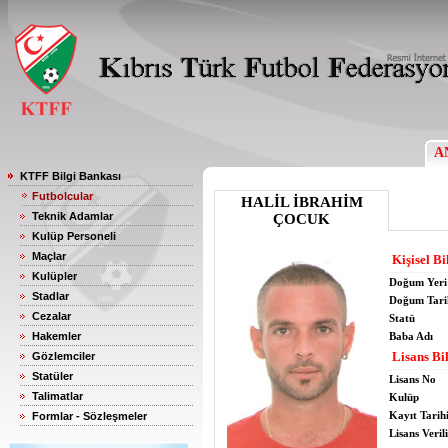
A
KTFF Bilgi Bankası
Futbolcular
HALİL İBRAHİM
Teknik Adamlar
ÇOCUK
Kulüp Personeli
Maçlar
Kişisel Bi
Kulüpler
Doğum Yeri
Stadlar
Doğum Tari
Cezalar
Statü
Hakemler
Baba Adı
Lisans Bil
Gözlemciler
Statüler
Lisans No
Talimatlar
Kulüp
Kayıt Tarih
Formlar - Sözleşmeler
Lisans Verili