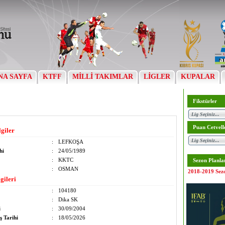
NA SAYFA
KTFF
MİLLİ TAKIMLAR
LİGLER
KUPALAR
Fikstürler
Puan Cetvell
lgiler
:
LEFKOŞA
hi
:
24/05/1989
:
KKTC
Sezon Planla
:
OSMAN
2018-2019 Sez
gileri
:
104180
:
Dika SK
i
:
30/09/2004
ş Tarihi
:
18/05/2026