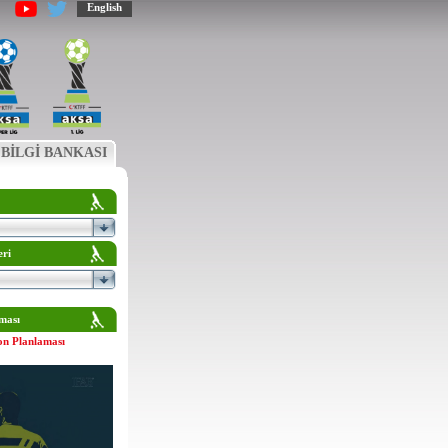
English
BİLGİ BANKASI
eri
ması
on Planlaması