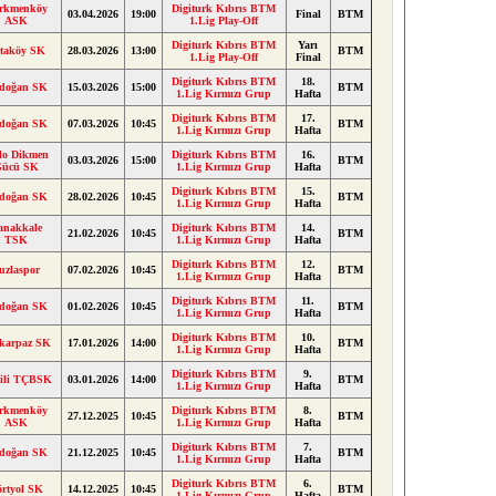
rkmenköy
Digiturk Kıbrıs BTM
03.04.2026
19:00
Final
BTM
ASK
1.Lig Play-Off
Digiturk Kıbrıs BTM
Yarı
taköy SK
28.03.2026
13:00
BTM
1.Lig Play-Off
Final
Digiturk Kıbrıs BTM
18.
doğan SK
15.03.2026
15:00
BTM
1.Lig Kırmızı Grup
Hafta
Digiturk Kıbrıs BTM
17.
doğan SK
07.03.2026
10:45
BTM
1.Lig Kırmızı Grup
Hafta
llo Dikmen
Digiturk Kıbrıs BTM
16.
03.03.2026
15:00
BTM
Gücü SK
1.Lig Kırmızı Grup
Hafta
Digiturk Kıbrıs BTM
15.
doğan SK
28.02.2026
10:45
BTM
1.Lig Kırmızı Grup
Hafta
anakkale
Digiturk Kıbrıs BTM
14.
21.02.2026
10:45
BTM
TSK
1.Lig Kırmızı Grup
Hafta
Digiturk Kıbrıs BTM
12.
uzlaspor
07.02.2026
10:45
BTM
1.Lig Kırmızı Grup
Hafta
Digiturk Kıbrıs BTM
11.
doğan SK
01.02.2026
10:45
BTM
1.Lig Kırmızı Grup
Hafta
Digiturk Kıbrıs BTM
10.
karpaz SK
17.01.2026
14:00
BTM
1.Lig Kırmızı Grup
Hafta
Digiturk Kıbrıs BTM
9.
ili TÇBSK
03.01.2026
14:00
BTM
1.Lig Kırmızı Grup
Hafta
rkmenköy
Digiturk Kıbrıs BTM
8.
27.12.2025
10:45
BTM
ASK
1.Lig Kırmızı Grup
Hafta
Digiturk Kıbrıs BTM
7.
doğan SK
21.12.2025
10:45
BTM
1.Lig Kırmızı Grup
Hafta
Digiturk Kıbrıs BTM
6.
örtyol SK
14.12.2025
10:45
BTM
1.Lig Kırmızı Grup
Hafta