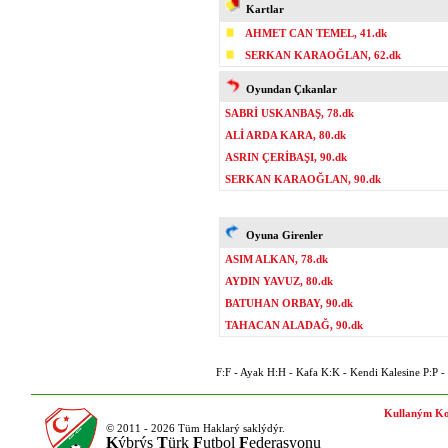
Kartlar
AHMET CAN TEMEL, 41.dk
SERKAN KARAOĞLAN, 62.dk
Oyundan Çıkanlar
SABRİ USKANBAŞ, 78.dk
ALİ ARDA KARA, 80.dk
ASRIN ÇERİBAŞI, 90.dk
SERKAN KARAOĞLAN, 90.dk
Oyuna Girenler
ASIM ALKAN, 78.dk
AYDIN YAVUZ, 80.dk
BATUHAN ORBAY, 90.dk
TAHACAN ALADAĞ, 90.dk
F:F - Ayak H:H - Kafa K:K - Kendi Kalesine P:P - P
Kullaným Ko
© 2011 - 2026 Tüm Haklarý saklýdýr.
K
ýbrýs
T
ürk
F
utbol
F
ederasyonu