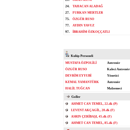
24.
TAHACAN ALADAĞ
27.
FURKAN MERTLER
75.
ÖZGÜR RUSO
77.
AYDIN YAVUZ
97.
İBRAHİM ÖZKOÇÇATLI
Kulüp Personeli
MUSTAFA ÖZPOLİLİ
Antrenör
ÖZGÜR RUSO
Kaleci Antrenör
DEVRİM EYYUBİ
Yönetici
KEMAL YAMANTÜRK
Antrenör
HALİL TUĞCAN
Malzemeci
Goller
AHMET CAN TEMEL, 22.dk (P)
LEVENT AKÇAGİL, 28.dk (F)
ASRIN ÇERİBAŞI, 45.dk (F)
AHMET CAN TEMEL, 85.dk (F)