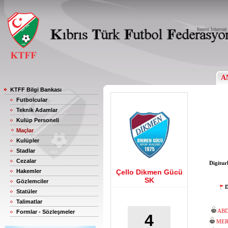
A
KTFF Bilgi Bankası
Futbolcular
Teknik Adamlar
Kulüp Personeli
Maçlar
Kulüpler
Stadlar
Cezalar
Digitur
Hakemler
Çello Dikmen Gücü
SK
Gözlemciler
D
Statüler
Talimatlar
AB
Formlar - Sözleşmeler
4
MER