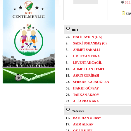
SEL
ERS
İlk 11
25.
HALİL AYDIN (GK)
9.
SABRİ USKANBAŞ (C)
5.
AHMET SAKALLI
7.
UMUTCAN TUNA
8.
LEVENT AKÇAGİL
10.
AHMET CAN TEMEL
19.
ASRIN ÇERİBAŞI
23.
SERKAN KARAOĞLAN
56.
HAKKI GÜNSAY
76.
TARKAN AKSOY
93.
ALİ ARDA KARA
Yedekler
11.
BATUHAN ORBAY
17.
ASIM ALKAN
21.
OKAN KUNİ