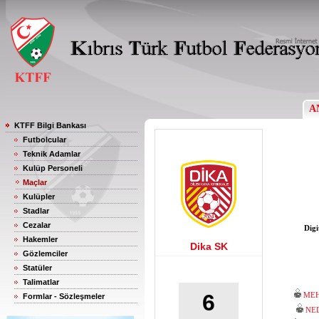
A
KTFF Bilgi Bankası
Futbolcular
Teknik Adamlar
Kulüp Personeli
Maçlar
Kulüpler
Stadlar
Cezalar
Digi
Hakemler
Dika SK
Gözlemciler
Statüler
Talimatlar
6
MEH
Formlar - Sözleşmeler
NE