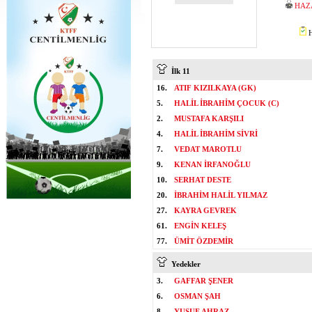
HAZ
H
İlk 11
16.
ATIF KIZILKAYA (GK)
5.
HALİL İBRAHİM ÇOCUK (C)
2.
MUSTAFA KARŞILI
4.
HALİL İBRAHİM SİVRİ
7.
VEDAT MAROTLU
9.
KENAN İRFANOĞLU
10.
SERHAT DESTE
20.
İBRAHİM HALİL YILMAZ
27.
KAYRA GEVREK
61.
ENGİN KELEŞ
77.
ÜMİT ÖZDEMİR
Yedekler
3.
GAFFAR ŞENER
6.
OSMAN ŞAH
8.
YUSUF AHRAZ