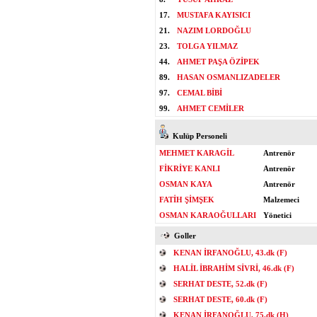
17.
MUSTAFA KAYISICI
21.
NAZIM LORDOĞLU
23.
TOLGA YILMAZ
44.
AHMET PAŞA ÖZİPEK
89.
HASAN OSMANLIZADELER
97.
CEMAL BİBİ
99.
AHMET CEMİLER
Kulüp Personeli
MEHMET KARAGİL
Antrenör
FİKRİYE KANLI
Antrenör
OSMAN KAYA
Antrenör
FATİH ŞİMŞEK
Malzemeci
OSMAN KARAOĞULLARI
Yönetici
Goller
KENAN İRFANOĞLU, 43.dk (F)
HALİL İBRAHİM SİVRİ, 46.dk (F)
SERHAT DESTE, 52.dk (F)
SERHAT DESTE, 60.dk (F)
KENAN İRFANOĞLU, 75.dk (H)