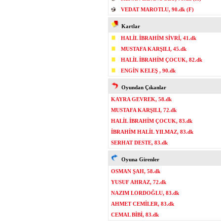
VEDAT MAROTLU, 90.dk (F)
Kartlar
HALİL İBRAHİM SİVRİ, 41.dk
MUSTAFA KARŞILI, 45.dk
HALİL İBRAHİM ÇOCUK, 82.dk
ENGİN KELEŞ , 90.dk
Oyundan Çıkanlar
KAYRA GEVREK, 58.dk
MUSTAFA KARŞILI, 72.dk
HALİL İBRAHİM ÇOCUK, 83.dk
İBRAHİM HALİL YILMAZ, 83.dk
SERHAT DESTE, 83.dk
Oyuna Girenler
OSMAN ŞAH, 58.dk
YUSUF AHRAZ, 72.dk
NAZIM LORDOĞLU, 83.dk
AHMET CEMİLER, 83.dk
CEMAL BİBİ, 83.dk