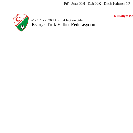
F:F - Ayak H:H - Kafa K:K - Kendi Kalesine P:P - P
Kullaným Ko
© 2011 - 2026 Tüm Haklarý saklýdýr.
K
ýbrýs
T
ürk
F
utbol
F
ederasyonu