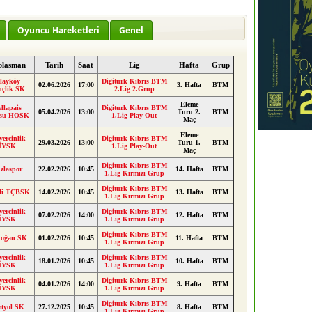
Oyuncu Hareketleri
Genel
plasman
Tarih
Saat
Lig
Hafta
Grup
layköy
Digiturk Kıbrıs BTM
02.06.2026
17:00
3. Hafta
BTM
nçlik SK
2.Lig 2.Grup
Eleme
llapais
Digiturk Kıbrıs BTM
05.04.2026
13:00
Turu 2.
BTM
lısu HOSK
1.Lig Play-Out
Maç
Eleme
ercinlik
Digiturk Kıbrıs BTM
29.03.2026
13:00
Turu 1.
BTM
İYSK
1.Lig Play-Out
Maç
Digiturk Kıbrıs BTM
zlaspor
22.02.2026
10:45
14. Hafta
BTM
1.Lig Kırmızı Grup
Digiturk Kıbrıs BTM
ili TÇBSK
14.02.2026
10:45
13. Hafta
BTM
1.Lig Kırmızı Grup
ercinlik
Digiturk Kıbrıs BTM
07.02.2026
14:00
12. Hafta
BTM
İYSK
1.Lig Kırmızı Grup
Digiturk Kıbrıs BTM
oğan SK
01.02.2026
10:45
11. Hafta
BTM
1.Lig Kırmızı Grup
ercinlik
Digiturk Kıbrıs BTM
18.01.2026
10:45
10. Hafta
BTM
İYSK
1.Lig Kırmızı Grup
ercinlik
Digiturk Kıbrıs BTM
04.01.2026
14:00
9. Hafta
BTM
İYSK
1.Lig Kırmızı Grup
Digiturk Kıbrıs BTM
rtyol SK
27.12.2025
10:45
8. Hafta
BTM
1.Lig Kırmızı Grup