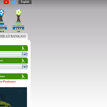
English
BİLGİ BANKASI
eri
ması
on Planlaması