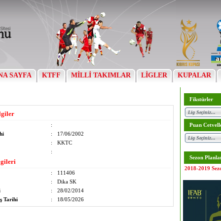
NA SAYFA
KTFF
MİLLİ TAKIMLAR
LİGLER
KUPALAR
Fikstürler
lgiler
:
Puan Cetvell
hi
:
17/06/2002
:
KKTC
:
Sezon Planla
gileri
2018-2019 Sez
:
111406
:
Dika SK
i
:
28/02/2014
ş Tarihi
:
18/05/2026