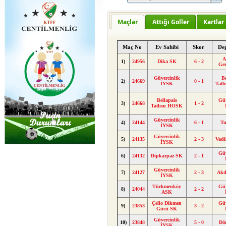
Maçlar
Attığı Goller
Kartlar
Maç No
Ev Sahibi
Skor
De
A
1)
24956
Dika SK
6 - 2
Ge
Güvercinlik
Be
2)
24669
0 - 1
İYSK
Tat
Bellapais
Güv
3)
24668
1 - 2
Tatlısu HOSK
Güvercinlik
4)
24144
6 - 1
Tu
İYSK
Güvercinlik
5)
24135
2 - 3
Vad
İYSK
Güv
6)
24132
Dipkarpaz SK
2 - 1
Güvercinlik
7)
24127
2 - 3
Akd
İYSK
Türkmenköy
Güv
8)
24044
2 - 2
ASK
Çello Dikmen
Güv
9)
23853
3 - 2
Gücü SK
Güvercinlik
10)
23848
5 - 0
Dö
İYSK