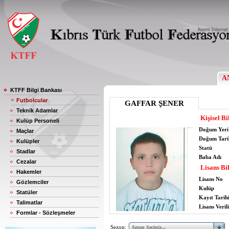
A
KTFF Bilgi Bankası
Futbolcular
GAFFAR ŞENER
Teknik Adamlar
Kişisel Bi
Kulüp Personeli
Doğum Yeri
Maçlar
Doğum Tari
Kulüpler
Statü
Stadlar
Baba Adı
Cezalar
Lisans Bil
Hakemler
Lisans No
Gözlemciler
Kulüp
Statüler
Kayıt Tarih
Talimatlar
Lisans Verili
Formlar - Sözleşmeler
Sezon: