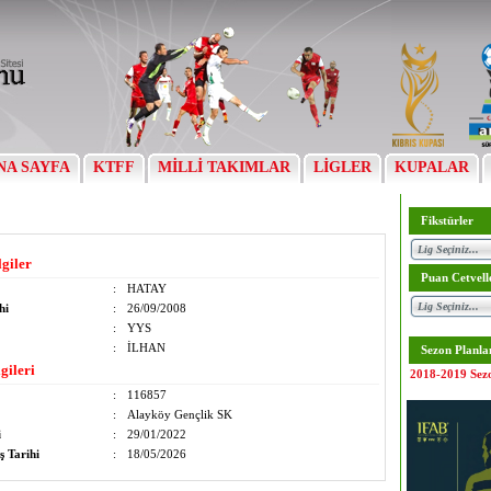
NA SAYFA
KTFF
MİLLİ TAKIMLAR
LİGLER
KUPALAR
Fikstürler
lgiler
Puan Cetvell
:
HATAY
hi
:
26/09/2008
:
YYS
:
İLHAN
Sezon Planla
gileri
2018-2019 Sez
:
116857
:
Alayköy Gençlik SK
i
:
29/01/2022
ş Tarihi
:
18/05/2026