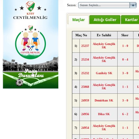
Sezon:
Maçlar
Attığı Goller
Kartlar
Maç No
Ev Sahibi
Skor
Alayköy Gençlik
1)
25237
1 - 0
D
SK
Alayköy Gençlik
2)
25234
0 - 4
SK
Al
3)
25232
Gaziköy SK
3 - 0
Alayköy Gençlik
4)
25068
1 - 1
L
SK
Al
5)
24959
Demirhan SK
3 - 0
Al
6)
24956
Dika SK
6 - 2
Alayköy Gençlik
7)
24954
1 - 1
SK