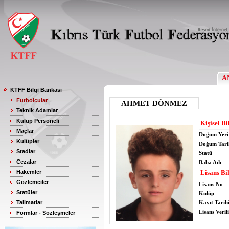
A
KTFF Bilgi Bankası
Futbolcular
AHMET DÖNMEZ
Teknik Adamlar
Kulüp Personeli
Kişisel Bi
Maçlar
Doğum Yeri
Kulüpler
Doğum Tari
Stadlar
Statü
Cezalar
Baba Adı
Hakemler
Lisans Bil
Gözlemciler
Lisans No
Statüler
Kulüp
Talimatlar
Kayıt Tarih
Lisans Verili
Formlar - Sözleşmeler