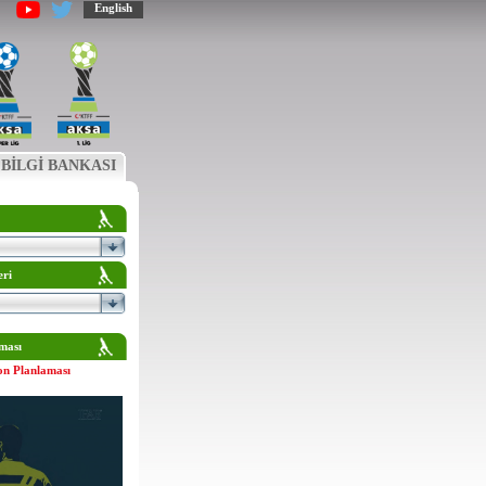
English
BİLGİ BANKASI
eri
ması
on Planlaması