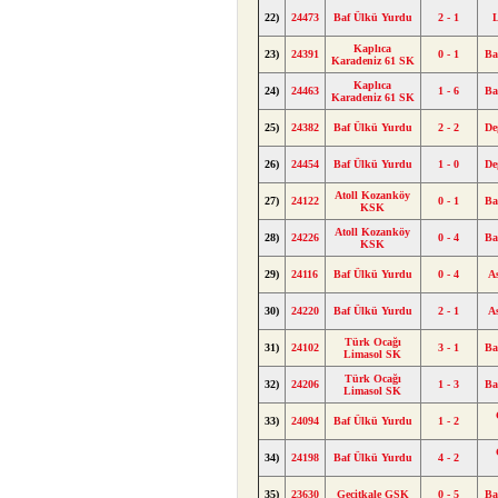
22)
24473
Baf Ülkü Yurdu
2 - 1
Kaplıca
23)
24391
0 - 1
Ba
Karadeniz 61 SK
Kaplıca
24)
24463
1 - 6
Ba
Karadeniz 61 SK
25)
24382
Baf Ülkü Yurdu
2 - 2
De
26)
24454
Baf Ülkü Yurdu
1 - 0
De
Atoll Kozanköy
27)
24122
0 - 1
Ba
KSK
Atoll Kozanköy
28)
24226
0 - 4
Ba
KSK
29)
24116
Baf Ülkü Yurdu
0 - 4
A
30)
24220
Baf Ülkü Yurdu
2 - 1
A
Türk Ocağı
31)
24102
3 - 1
Ba
Limasol SK
Türk Ocağı
32)
24206
1 - 3
Ba
Limasol SK
33)
24094
Baf Ülkü Yurdu
1 - 2
34)
24198
Baf Ülkü Yurdu
4 - 2
35)
23630
Geçitkale GSK
0 - 5
Ba