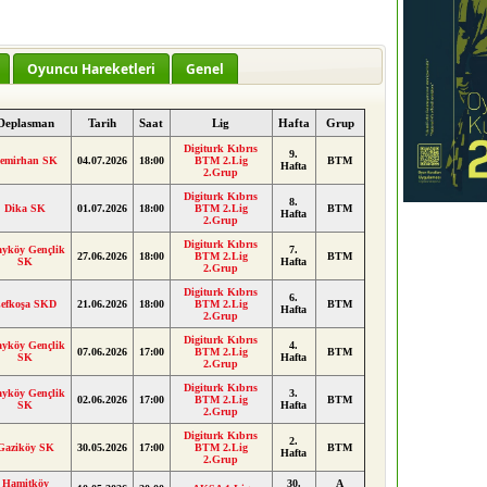
Oyuncu Hareketleri
Genel
Deplasman
Tarih
Saat
Lig
Hafta
Grup
Digiturk Kıbrıs
9.
emirhan SK
04.07.2026
18:00
BTM 2.Lig
BTM
Hafta
2.Grup
Digiturk Kıbrıs
8.
Dika SK
01.07.2026
18:00
BTM 2.Lig
BTM
Hafta
2.Grup
Digiturk Kıbrıs
ayköy Gençlik
7.
27.06.2026
18:00
BTM 2.Lig
BTM
SK
Hafta
2.Grup
Digiturk Kıbrıs
6.
efkoşa SKD
21.06.2026
18:00
BTM 2.Lig
BTM
Hafta
2.Grup
Digiturk Kıbrıs
ayköy Gençlik
4.
07.06.2026
17:00
BTM 2.Lig
BTM
SK
Hafta
2.Grup
Digiturk Kıbrıs
ayköy Gençlik
3.
02.06.2026
17:00
BTM 2.Lig
BTM
SK
Hafta
2.Grup
Digiturk Kıbrıs
2.
Gaziköy SK
30.05.2026
17:00
BTM 2.Lig
BTM
Hafta
2.Grup
Hamitköy
30.
A