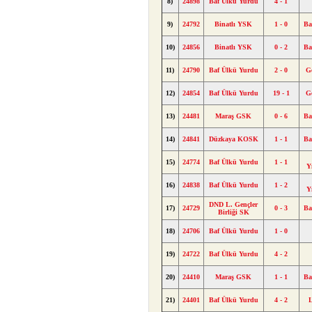
8)
24898
Baf Ülkü Yurdu
4 - 1
9)
24792
Binatlı YSK
1 - 0
Ba
10)
24856
Binatlı YSK
0 - 2
Ba
11)
24790
Baf Ülkü Yurdu
2 - 0
G
12)
24854
Baf Ülkü Yurdu
19 - 1
G
13)
24481
Maraş GSK
0 - 6
Ba
14)
24841
Düzkaya KOSK
1 - 1
Ba
15)
24774
Baf Ülkü Yurdu
1 - 1
Y
16)
24838
Baf Ülkü Yurdu
1 - 2
Y
DND L. Gençler
17)
24729
0 - 3
Ba
Birliği SK
18)
24706
Baf Ülkü Yurdu
1 - 0
19)
24722
Baf Ülkü Yurdu
4 - 2
20)
24410
Maraş GSK
1 - 1
Ba
21)
24401
Baf Ülkü Yurdu
4 - 2