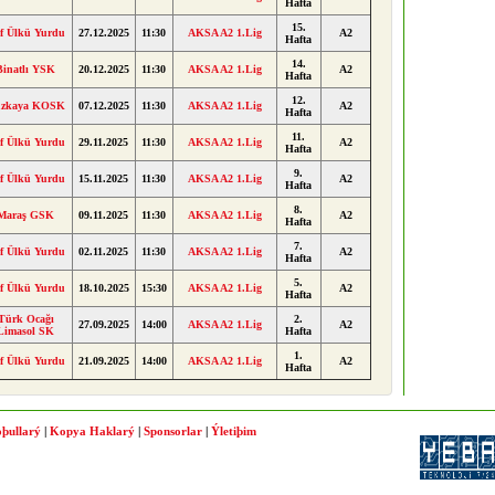
Hafta
15.
f Ülkü Yurdu
27.12.2025
11:30
AKSA A2 1.Lig
A2
Hafta
14.
Binatlı YSK
20.12.2025
11:30
AKSA A2 1.Lig
A2
Hafta
12.
zkaya KOSK
07.12.2025
11:30
AKSA A2 1.Lig
A2
Hafta
11.
f Ülkü Yurdu
29.11.2025
11:30
AKSA A2 1.Lig
A2
Hafta
9.
f Ülkü Yurdu
15.11.2025
11:30
AKSA A2 1.Lig
A2
Hafta
8.
Maraş GSK
09.11.2025
11:30
AKSA A2 1.Lig
A2
Hafta
7.
f Ülkü Yurdu
02.11.2025
11:30
AKSA A2 1.Lig
A2
Hafta
5.
f Ülkü Yurdu
18.10.2025
15:30
AKSA A2 1.Lig
A2
Hafta
Türk Ocağı
2.
27.09.2025
14:00
AKSA A2 1.Lig
A2
Limasol SK
Hafta
1.
f Ülkü Yurdu
21.09.2025
14:00
AKSA A2 1.Lig
A2
Hafta
þullarý
|
Kopya Haklarý
|
Sponsorlar
|
Ýletiþim