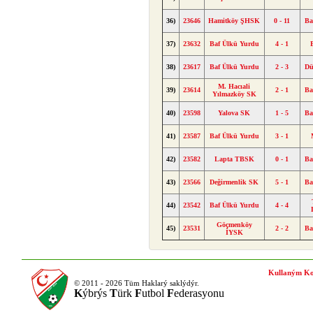
36)
23646
Hamitköy ŞHSK
0 - 11
Ba
37)
23632
Baf Ülkü Yurdu
4 - 1
38)
23617
Baf Ülkü Yurdu
2 - 3
Dü
M. Hacıali
39)
23614
2 - 1
Ba
Yılmazköy SK
40)
23598
Yalova SK
1 - 5
Ba
41)
23587
Baf Ülkü Yurdu
3 - 1
42)
23582
Lapta TBSK
0 - 1
Ba
43)
23566
Değirmenlik SK
5 - 1
Ba
44)
23542
Baf Ülkü Yurdu
4 - 4
Göçmenköy
45)
23531
2 - 2
Ba
İYSK
Kullaným Ko
© 2011 - 2026 Tüm Haklarý saklýdýr.
K
ýbrýs
T
ürk
F
utbol
F
ederasyonu