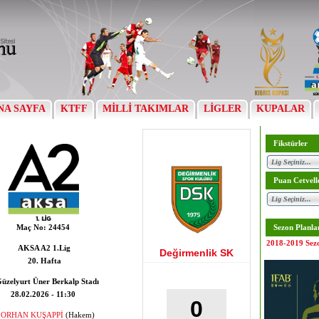
NA SAYFA
KTFF
MİLLİ TAKIMLAR
LİGLER
KUPALAR
Fikstürler
Puan Cetvell
Maç No:
24454
Sezon Planla
2018-2019 Sez
AKSA A2 1.Lig
Değirmenlik SK
20. Hafta
üzelyurt Üner Berkalp Stadı
28.02.2026 - 11:30
0
ORHAN KUŞAPPİ
(Hakem)