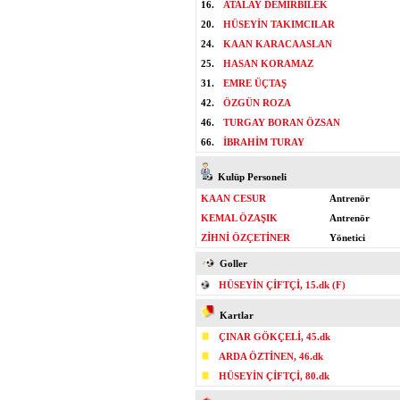
16.
ATALAY DEMİRBİLEK
20.
HÜSEYİN TAKIMCILAR
24.
KAAN KARACAASLAN
25.
HASAN KORAMAZ
31.
EMRE ÜÇTAŞ
42.
ÖZGÜN ROZA
46.
TURGAY BORAN ÖZSAN
66.
İBRAHİM TURAY
Kulüp Personeli
KAAN CESUR
Antrenör
KEMAL ÖZAŞIK
Antrenör
ZİHNİ ÖZÇETİNER
Yönetici
Goller
HÜSEYİN ÇİFTÇİ, 15.dk (F)
Kartlar
ÇINAR GÖKÇELİ, 45.dk
ARDA ÖZTİNEN, 46.dk
HÜSEYİN ÇİFTÇİ, 80.dk