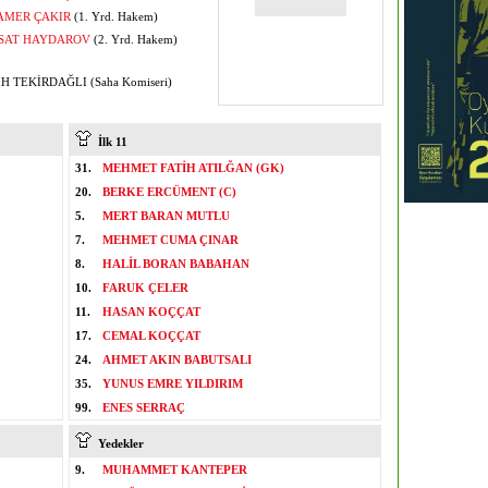
AMER ÇAKIR
(1. Yrd. Hakem)
SAT HAYDAROV
(2. Yrd. Hakem)
H TEKİRDAĞLI (Saha Komiseri)
İlk 11
31.
MEHMET FATİH ATILĞAN (GK)
20.
BERKE ERCÜMENT (C)
5.
MERT BARAN MUTLU
7.
MEHMET CUMA ÇINAR
8.
HALİL BORAN BABAHAN
10.
FARUK ÇELER
11.
HASAN KOÇÇAT
17.
CEMAL KOÇÇAT
24.
AHMET AKIN BABUTSALI
35.
YUNUS EMRE YILDIRIM
99.
ENES SERRAÇ
Yedekler
9.
MUHAMMET KANTEPER