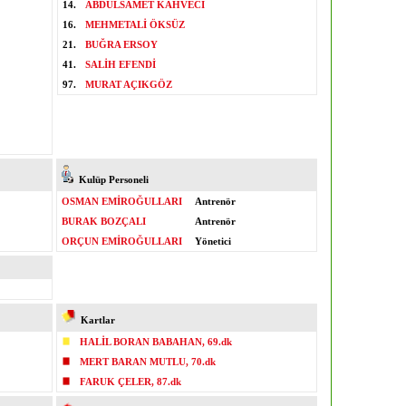
14.
ABDÜLSAMET KAHVECİ
16.
MEHMETALİ ÖKSÜZ
21.
BUĞRA ERSOY
41.
SALİH EFENDİ
97.
MURAT AÇIKGÖZ
Kulüp Personeli
OSMAN EMİROĞULLARI
Antrenör
BURAK BOZÇALI
Antrenör
ORÇUN EMİROĞULLARI
Yönetici
Kartlar
HALİL BORAN BABAHAN, 69.dk
MERT BARAN MUTLU, 70.dk
FARUK ÇELER, 87.dk