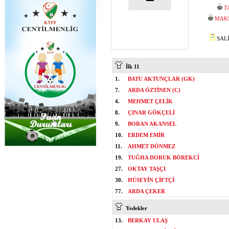
T
MAK
SALİ
İlk 11
1.
BATU AKTUNÇLAR (GK)
7.
ARDA ÖZTİNEN (C)
4.
MEHMET ÇELİK
8.
ÇINAR GÖKÇELİ
9.
BORAN AKANSEL
10.
ERDEM EMİR
11.
AHMET DÖNMEZ
19.
TUĞHA DORUK BÖREKCİ
27.
OKTAY TAŞÇI
30.
HÜSEYİN ÇİFTÇİ
77.
ARDA ÇEKER
Yedekler
13.
BERKAY ULAŞ