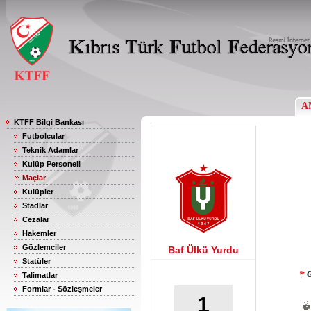
A
KTFF Bilgi Bankası
Futbolcular
Teknik Adamlar
Kulüp Personeli
Maçlar
Kulüpler
Stadlar
Cezalar
Hakemler
Gözlemciler
Baf Ülkü Yurdu
Statüler
G
Talimatlar
Formlar - Sözleşmeler
1