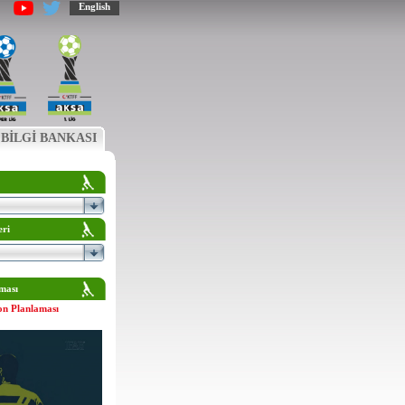
English
BİLGİ BANKASI
eri
ması
on Planlaması