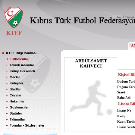
A
KTFF Bilgi Bankası
Futbolcular
ABDÜLSAMET
Teknik Adamlar
KAHVECİ
Kulüp Personeli
Kişisel Bi
Maçlar
Doğum Yeri
Kulüpler
Doğum Tari
Stadlar
Statü
Cezalar
Baba Adı
Hakemler
Lisans Bil
Gözlemciler
Lisans No
Statüler
Kulüp
Talimatlar
Kayıt Tarih
Formlar - Sözleşmeler
Lisans Verili