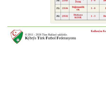
24)
23543
1 - 0
De
İYSK
Değirmenlik
25)
23536
3 - 0
SK
Düzkaya
26)
23532
1 - 3
De
KOSK
Kullaným Ko
© 2011 - 2026 Tüm Haklarý saklýdýr.
K
ýbrýs
T
ürk
F
utbol
F
ederasyonu