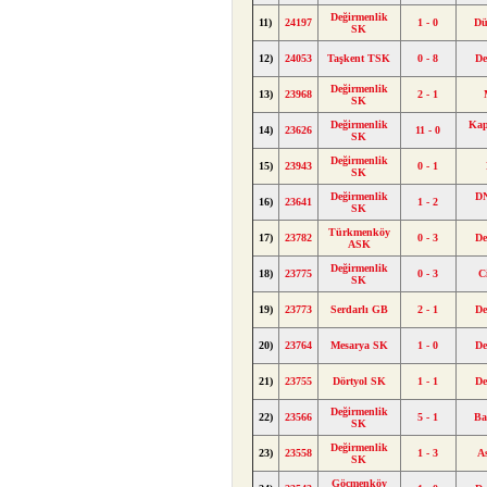
Değirmenlik
11)
24197
1 - 0
D
SK
12)
24053
Taşkent TSK
0 - 8
De
Değirmenlik
13)
23968
2 - 1
SK
Değirmenlik
Kap
14)
23626
11 - 0
SK
Değirmenlik
15)
23943
0 - 1
SK
Değirmenlik
DN
16)
23641
1 - 2
SK
Türkmenköy
17)
23782
0 - 3
De
ASK
Değirmenlik
18)
23775
0 - 3
C
SK
19)
23773
Serdarlı GB
2 - 1
De
20)
23764
Mesarya SK
1 - 0
De
21)
23755
Dörtyol SK
1 - 1
De
Değirmenlik
22)
23566
5 - 1
Ba
SK
Değirmenlik
23)
23558
1 - 3
A
SK
Göçmenköy