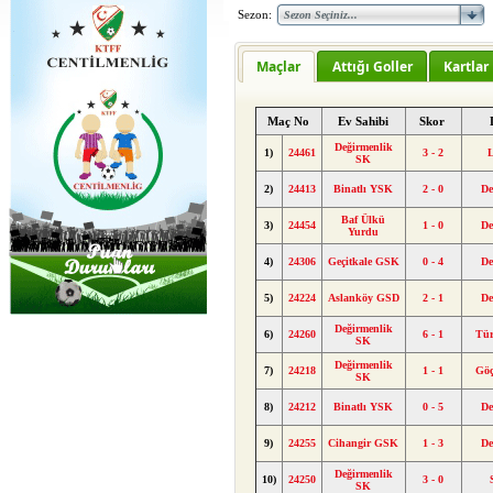
Sezon:
Maçlar
Attığı Goller
Kartlar
Maç No
Ev Sahibi
Skor
Değirmenlik
1)
24461
3 - 2
SK
2)
24413
Binatlı YSK
2 - 0
De
Baf Ülkü
3)
24454
1 - 0
De
Yurdu
4)
24306
Geçitkale GSK
0 - 4
De
5)
24224
Aslanköy GSD
2 - 1
De
Değirmenlik
6)
24260
6 - 1
Tü
SK
Değirmenlik
7)
24218
1 - 1
Gö
SK
8)
24212
Binatlı YSK
0 - 5
De
9)
24255
Cihangir GSK
1 - 3
De
Değirmenlik
10)
24250
3 - 0
SK