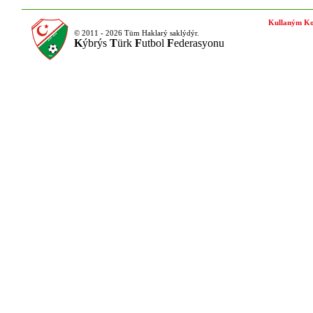
Kullaným Ko
© 2011 - 2026 Tüm Haklarý saklýdýr.
K
ýbrýs
T
ürk
F
utbol
F
ederasyonu