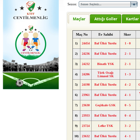
Sezon:
Maçlar
Attığı Goller
Kartlar
Maç No
Ev Sahibi
Skor
1)
24454
Baf Ülkü Yurdu
1 - 0
2)
24236
Baf Ülkü Yurdu
2 - 1
3)
24232
Binatlı YSK
2 - 1
Türk Ocağı
4)
24206
1 - 3
Limasol SK
5)
24198
Baf Ülkü Yurdu
4 - 2
6)
23961
Baf Ülkü Yurdu
4 - 1
7)
23630
Geçitkale GSK
0 - 5
8)
23933
Baf Ülkü Yurdu
0 - 4
9)
23724
Lefke TSK
3 - 2
10)
23632
Baf Ülkü Yurdu
4 - 1