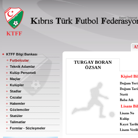
A
KTFF Bilgi Bankası
Futbolcular
TURGAY BORAN
Teknik Adamlar
ÖZSAN
Kulüp Personeli
Kişisel Bi
Maçlar
Doğum Yeri
Kulüpler
Doğum Tari
Stadlar
Statü
Cezalar
Baba Adı
Hakemler
Lisans Bil
Gözlemciler
Lisans No
Statüler
Kulüp
Talimatlar
Kayıt Tarih
Formlar - Sözleşmeler
Lisans Verili