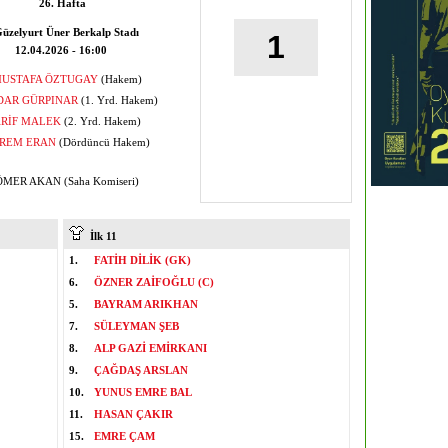
26. Hafta
üzelyurt Üner Berkalp Stadı
1
12.04.2026 - 16:00
USTAFA ÖZTUGAY
(Hakem)
DAR GÜRPINAR
(1. Yrd. Hakem)
RİF MALEK
(2. Yrd. Hakem)
REM ERAN
(Dördüncü Hakem)
MER AKAN (Saha Komiseri)
İlk 11
1.
FATİH DİLİK (GK)
6.
ÖZNER ZAİFOĞLU (C)
5.
BAYRAM ARIKHAN
7.
SÜLEYMAN ŞEB
8.
ALP GAZİ EMİRKANI
9.
ÇAĞDAŞ ARSLAN
10.
YUNUS EMRE BAL
11.
HASAN ÇAKIR
15.
EMRE ÇAM