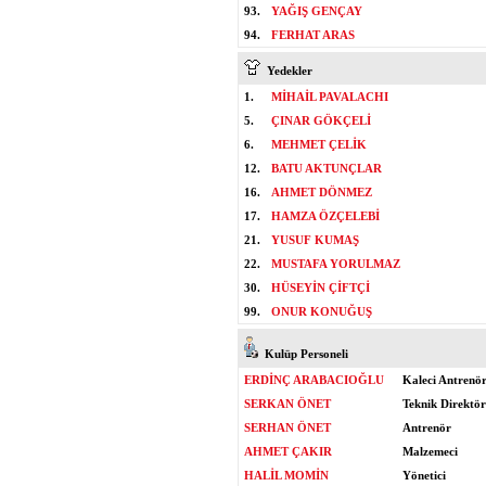
93.
YAĞIŞ GENÇAY
94.
FERHAT ARAS
Yedekler
1.
MİHAİL PAVALACHI
5.
ÇINAR GÖKÇELİ
6.
MEHMET ÇELİK
12.
BATU AKTUNÇLAR
16.
AHMET DÖNMEZ
17.
HAMZA ÖZÇELEBİ
21.
YUSUF KUMAŞ
22.
MUSTAFA YORULMAZ
30.
HÜSEYİN ÇİFTÇİ
99.
ONUR KONUĞUŞ
Kulüp Personeli
ERDİNÇ ARABACIOĞLU
Kaleci Antrenö
SERKAN ÖNET
Teknik Direktör
SERHAN ÖNET
Antrenör
AHMET ÇAKIR
Malzemeci
HALİL MOMİN
Yönetici