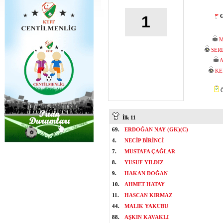
G
1
M
SER
A
KE
Ö
İlk 11
69.
ERDOĞAN NAY (GK)(C)
4.
NECİP BİRİNCİ
7.
MUSTAFA ÇAĞLAR
8.
YUSUF YILDIZ
9.
HAKAN DOĞAN
10.
AHMET HATAY
11.
HASCAN KIRMAZ
44.
MALIK YAKUBU
88.
AŞKIN KAVAKLI