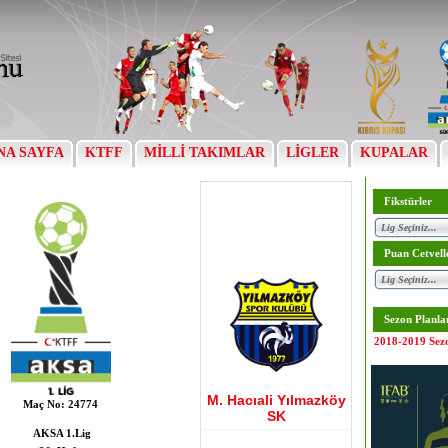
NA SAYFA
KTFF
MİLLİ TAKIMLAR
LİGLER
KUPALAR
Fikstürler
Puan Cetvell
Sezon Planla
2018-2019 Sez
M. Hacıali Yılmazköy
Maç No:
24774
SK
AKSA 1.Lig