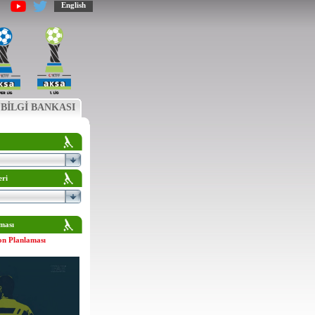
English
BİLGİ BANKASI
eri
ması
on Planlaması