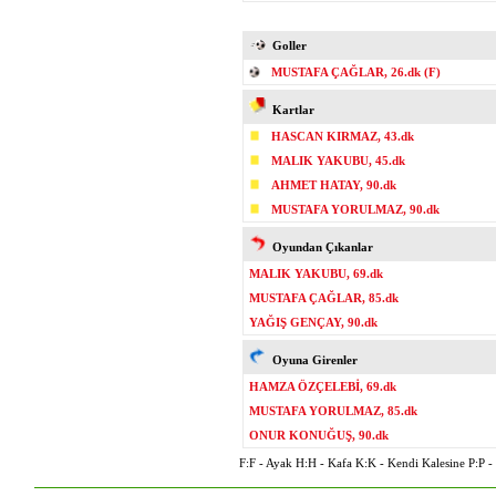
Goller
MUSTAFA ÇAĞLAR, 26.dk (F)
Kartlar
HASCAN KIRMAZ, 43.dk
MALIK YAKUBU, 45.dk
AHMET HATAY, 90.dk
MUSTAFA YORULMAZ, 90.dk
Oyundan Çıkanlar
MALIK YAKUBU, 69.dk
MUSTAFA ÇAĞLAR, 85.dk
YAĞIŞ GENÇAY, 90.dk
Oyuna Girenler
HAMZA ÖZÇELEBİ, 69.dk
MUSTAFA YORULMAZ, 85.dk
ONUR KONUĞUŞ, 90.dk
F:F - Ayak H:H - Kafa K:K - Kendi Kalesine P:P - P