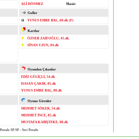
ALİ DÖNMEZ
Masör
Goller
YUNUS EMRE BAL, 60.dk (F)
Kartlar
ÖZNER ZAİFOĞLU, 45.dk
SİNAN UZUN, 84.dk
Oyundan Çıkanlar
EDİZ GÜLİÇLİ, 54.dk
HASAN ÇAKIR, 85.dk
YUNUS EMRE BAL, 88.dk
Oyuna Girenler
MEHMET SÖKER, 54.dk
MEHMET İNCE, 85.dk
MUSTAFA KABİŞTEKE, 88.dk
enaltı SP:SP - Seri Penaltı