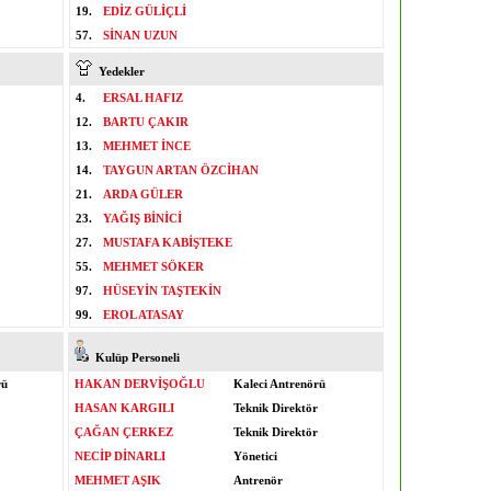
19.
EDİZ GÜLİÇLİ
57.
SİNAN UZUN
Yedekler
4.
ERSAL HAFIZ
12.
BARTU ÇAKIR
13.
MEHMET İNCE
14.
TAYGUN ARTAN ÖZCİHAN
21.
ARDA GÜLER
23.
YAĞIŞ BİNİCİ
27.
MUSTAFA KABİŞTEKE
55.
MEHMET SÖKER
97.
HÜSEYİN TAŞTEKİN
99.
EROL ATASAY
Kulüp Personeli
rü
HAKAN DERVİŞOĞLU
Kaleci Antrenörü
HASAN KARGILI
Teknik Direktör
ÇAĞAN ÇERKEZ
Teknik Direktör
NECİP DİNARLI
Yönetici
MEHMET AŞIK
Antrenör