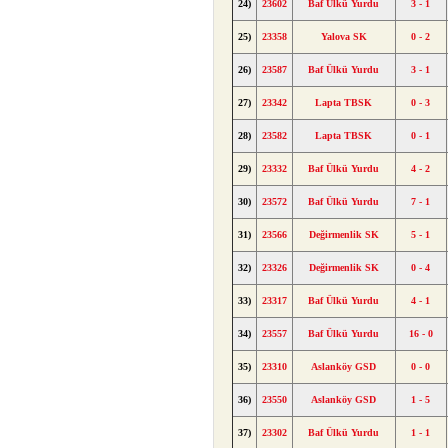
24)
23602
Baf Ülkü Yurdu
3 - 1
25)
23358
Yalova SK
0 - 2
26)
23587
Baf Ülkü Yurdu
3 - 1
27)
23342
Lapta TBSK
0 - 3
28)
23582
Lapta TBSK
0 - 1
29)
23332
Baf Ülkü Yurdu
4 - 2
30)
23572
Baf Ülkü Yurdu
7 - 1
31)
23566
Değirmenlik SK
5 - 1
32)
23326
Değirmenlik SK
0 - 4
33)
23317
Baf Ülkü Yurdu
4 - 1
34)
23557
Baf Ülkü Yurdu
16 - 0
35)
23310
Aslanköy GSD
0 - 0
36)
23550
Aslanköy GSD
1 - 5
37)
23302
Baf Ülkü Yurdu
1 - 1