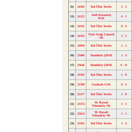
11)
24382
Baf Ülkü Yurdu
2 - 2
Atoll Kozanköy
12)
24122
0 - 1
KSK
13)
24116
Baf Ülkü Yurdu
0 - 4
Türk Ocağı Limasol
14)
24102
3 - 1
SK
15)
24094
Baf Ülkü Yurdu
1 - 2
16)
23406
Hamitköy ŞHSK
1 - 4
17)
23646
Hamitköy ŞHSK
0 - 11
18)
23392
Baf Ülkü Yurdu
1 - 0
19)
23390
Geçitkale GSK
0 - 3
20)
23377
Baf Ülkü Yurdu
1 - 0
M. Hacıali
21)
23374
1 - 3
Yılmazköy SK
M. Hacıali
22)
23614
2 - 1
Yılmazköy SK
23)
23362
Baf Ülkü Yurdu
1 - 4