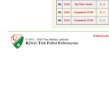
38)
23542
Baf Ülkü Yurdu
4 - 4
39)
23291
Göçmenköy İYSK
0 - 1
40)
23531
Göçmenköy İYSK
2 - 2
Kullaným Ko
© 2011 - 2026 Tüm Haklarý saklýdýr.
K
ýbrýs
T
ürk
F
utbol
F
ederasyonu