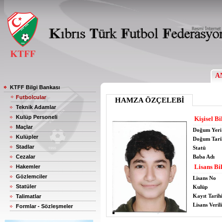
A
KTFF Bilgi Bankası
Futbolcular
HAMZA ÖZÇELEBİ
Teknik Adamlar
Kulüp Personeli
Kişisel Bi
Maçlar
Doğum Yeri
Kulüpler
Doğum Tari
Stadlar
Statü
Cezalar
Baba Adı
Lisans Bil
Hakemler
Gözlemciler
Lisans No
Statüler
Kulüp
Kayıt Tarih
Talimatlar
Lisans Verili
Formlar - Sözleşmeler