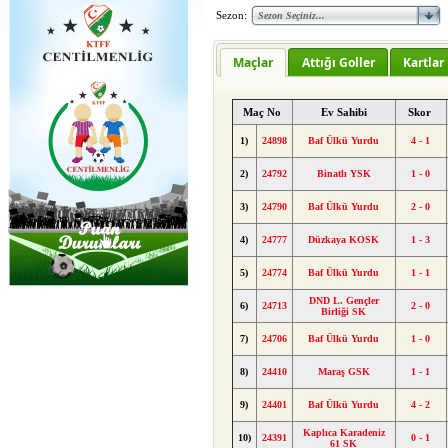
Sezon:
Maçlar
Attığı Goller
Kartlar
Maç No
Ev Sahibi
Skor
1)
24898
Baf Ülkü Yurdu
4 - 1
2)
24792
Binatlı YSK
1 - 0
3)
24790
Baf Ülkü Yurdu
2 - 0
4)
24777
Düzkaya KOSK
1 - 3
5)
24774
Baf Ülkü Yurdu
1 - 1
DND L. Gençler
6)
24713
2 - 0
Birliği SK
7)
24706
Baf Ülkü Yurdu
1 - 0
8)
24410
Maraş GSK
1 - 1
9)
24401
Baf Ülkü Yurdu
4 - 2
Kaplıca Karadeniz
10)
24391
0 - 1
61 SK