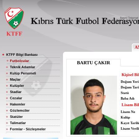
A
KTFF Bilgi Bankası
Futbolcular
BARTU ÇAKIR
Teknik Adamlar
Kulüp Personeli
Kişisel Bi
Maçlar
Doğum Yeri
Kulüpler
Doğum Tari
Stadlar
Statü
Cezalar
Baba Adı
Hakemler
Lisans Bil
Gözlemciler
Lisans No
Statüler
Kulüp
Talimatlar
Kayıt Tarih
Lisans Verili
Formlar - Sözleşmeler