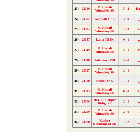
Yılmazköy SK
M. Hacıali
23)
23389
5 - 2
Ha
Yılmazköy SK
24)
23382
Geçitkale GSK
3 - 0
Y
M. Hacıali
25)
23374
1 - 3
Ba
Yılmazköy SK
26)
23357
Lapta TBSK
0 - 1
Y
M. Hacıali
27)
23349
2 - 1
De
Yılmazköy SK
28)
23340
Aslanköy GSD
5 - 0
Y
M. Hacıali
29)
23327
2 - 1
Yılmazköy SK
30)
23320
Binatlı YSK
1 - 1
Y
M. Hacıali
31)
23313
0 - 0
D
Yılmazköy SK
DND L. Gençler
32)
23306
2 - 1
Birliği SK
Y
M. Hacıali
33)
23299
2 - 0
Yılmazköy SK
Kaplıca
34)
23288
1 - 2
Karadeniz 61 SK
Y