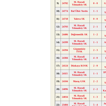
M. Hacıali
9)
24782
0 - 0
G
Yılmazköy SK
10)
24774
Baf Ülkü Yurdu
1 - 1
Y
11)
24718
Yalova SK
0 - 0
Y
M. Hacıali
12)
24703
2 - 1
Yılmazköy SK
13)
24406
Değirmenlik SK
1 - 2
Y
M. Hacıali
14)
24399
1 - 1
A
Yılmazköy SK
Göçmenköy
15)
24394
2 - 3
İYSK
Y
M. Hacıali
16)
24384
4 - 0
Yılmazköy SK
17)
24124
Düzkaya KOSK
2 - 0
Y
M. Hacıali
DN
18)
24115
1 - 1
Yılmazköy SK
19)
24104
Maraş GSK
2 - 2
Y
M. Hacıali
20)
24096
2 - 2
Yılmazköy SK
Ka
M. Hacıali
21)
24034
1 - 3
C
Yılmazköy SK
M. Hacıali
A
22)
23404
5 - 4