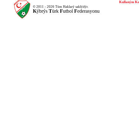
Kullaným Ko
© 2011 - 2026 Tüm Haklarý saklýdýr.
K
ýbrýs
T
ürk
F
utbol
F
ederasyonu