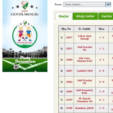
Sezon:
Maçlar
Attığı Goller
Kartlar
Maç No
Ev Sahibi
Skor
Göksu Spor
A
1)
24975
1 - 6
Derneği
Atoll Kayalar
2)
24971
1 - 2
SK
Şifa Cons.
A
3)
24969
4 - 1
Akdeniz KSD
A
4)
24967
Çamlıbel SKD
0 - 0
Atoll Kayalar
Y
5)
24964
0 - 0
SK
Atoll Kozanköy
6)
24901
2 - 0
KSK
Y
M. Hacıali
7)
24797
0 - 2
Yılmazköy SK
8)
24789
Hamitköy ŞHSK
2 - 6
Y