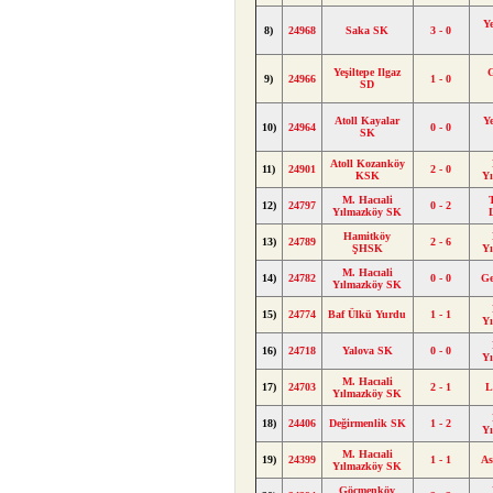
Ye
8)
24968
Saka SK
3 - 0
Yeşiltepe Ilgaz
9)
24966
1 - 0
SD
Atoll Kayalar
Ye
10)
24964
0 - 0
SK
Atoll Kozanköy
11)
24901
2 - 0
KSK
Y
M. Hacıali
12)
24797
0 - 2
Yılmazköy SK
Hamitköy
13)
24789
2 - 6
ŞHSK
Y
M. Hacıali
14)
24782
0 - 0
Ge
Yılmazköy SK
15)
24774
Baf Ülkü Yurdu
1 - 1
Y
16)
24718
Yalova SK
0 - 0
Y
M. Hacıali
17)
24703
2 - 1
L
Yılmazköy SK
18)
24406
Değirmenlik SK
1 - 2
Y
M. Hacıali
19)
24399
1 - 1
A
Yılmazköy SK
Göçmenköy