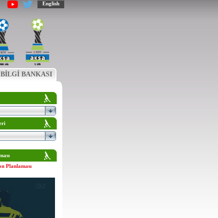
English
BİLGİ BANKASI
eri
ması
on Planlaması