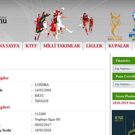
NA SAYFA
KTFF
MİLLİ TAKIMLAR
LİGLER
KUPALAR
Fikstürler
Puan Cetvell
lgiler
:
LONDRA
hi
:
14/02/2004
:
KKTC
Sezon Planla
:
TAYGUN
2018-2019 Sez
gileri
:
113389
:
Yeşiltepe Ilgaz SD
i
:
09/02/2017
ş Tarihi
:
18/05/2026