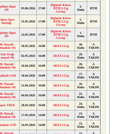
Digiturk Kıbrıs
şiltepe Ilgaz
3.
03.06.2026
17:00
BTM 2.Lig
BTM
SD
Hafta
3.Grup
Digiturk Kıbrıs
Göksu Spor
2.
31.05.2026
17:00
BTM 2.Lig
BTM
Derneği
Hafta
3.Grup
Digiturk Kıbrıs
şiltepe Ilgaz
1.
24.05.2026
17:00
BTM 2.Lig
BTM
SD
Hafta
3.Grup
M. Hacıali
30.
A
10.05.2026
16:00
AKSA 1.Lig
ılmazköy SK
Hafta
TAKIM
Türk Ocağı
29.
A
02.05.2026
16:00
AKSA 1.Lig
Limasol SK
Hafta
TAKIM
M. Hacıali
28.
A
26.04.2026
16:00
AKSA 1.Lig
ılmazköy SK
Hafta
TAKIM
27.
A
çitkale GSK
18.04.2026
16:00
AKSA 1.Lig
Hafta
TAKIM
M. Hacıali
26.
A
12.04.2026
16:00
AKSA 1.Lig
ılmazköy SK
Hafta
TAKIM
M. Hacıali
25.
A
04.04.2026
16:00
AKSA 1.Lig
ılmazköy SK
Hafta
TAKIM
24.
A
apta TBSK
28.03.2026
16:00
AKSA 1.Lig
Hafta
TAKIM
M. Hacıali
23.
A
17.03.2026
14:00
AKSA 1.Lig
ılmazköy SK
Hafta
TAKIM
22.
A
slanköy GSD
14.03.2026
14:00
AKSA 1.Lig
Hafta
TAKIM
M. Hacıali
21.
A