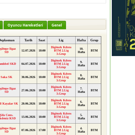
Oyuncu Hareketleri
Genel
Deplasman
Tarih
Saat
Lig
Hafta
Grup
Digiturk Kıbrıs
şiltepe Ilgaz
10.
12.07.2026
18:00
BTM 2.Lig
BTM
SD
Hafta
3.Grup
Digiturk Kıbrıs
9.
amlıbel SKD
04.07.2026
18:00
BTM 2.Lig
BTM
Hafta
3.Grup
Digiturk Kıbrıs
8.
Saka SK
30.06.2026
18:00
BTM 2.Lig
BTM
Hafta
3.Grup
Digiturk Kıbrıs
şiltepe Ilgaz
7.
27.06.2026
18:00
BTM 2.Lig
BTM
SD
Hafta
3.Grup
Digiturk Kıbrıs
6.
ll Kayalar SK
20.06.2026
18:00
BTM 2.Lig
BTM
Hafta
3.Grup
Digiturk Kıbrıs
Şifa Cons.
5.
13.06.2026
18:00
BTM 2.Lig
BTM
kdeniz KSD
Hafta
3.Grup
Digiturk Kıbrıs
şiltepe Ilgaz
4.
07.06.2026
17:00
BTM 2.Lig
BTM
SD
Hafta
3.Grup