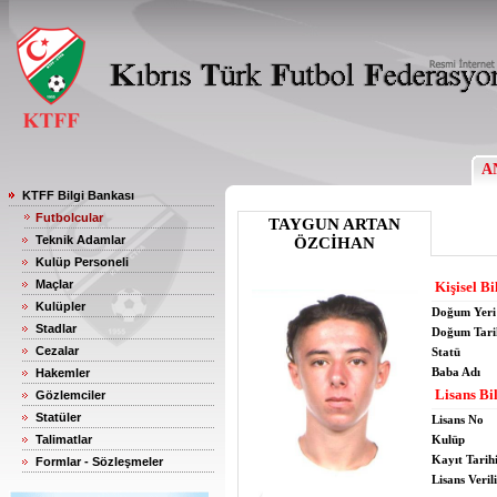
A
KTFF Bilgi Bankası
Futbolcular
TAYGUN ARTAN
Teknik Adamlar
ÖZCİHAN
Kulüp Personeli
Maçlar
Kişisel Bi
Kulüpler
Doğum Yeri
Stadlar
Doğum Tari
Cezalar
Statü
Baba Adı
Hakemler
Lisans Bil
Gözlemciler
Statüler
Lisans No
Talimatlar
Kulüp
Kayıt Tarih
Formlar - Sözleşmeler
Lisans Verili