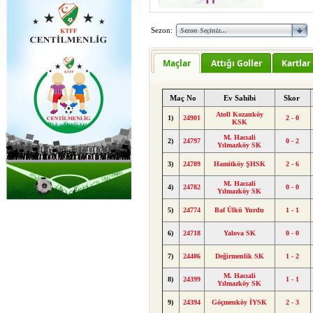
Sezon:
Maçlar
Attığı Goller
Kartlar
Maç No
Ev Sahibi
Skor
Atoll Kozanköy
1)
24901
2 - 0
KSK
M. Hacıali
2)
24797
0 - 2
Yılmazköy SK
3)
24789
Hamitköy ŞHSK
2 - 6
M. Hacıali
4)
24782
0 - 0
Yılmazköy SK
5)
24774
Baf Ülkü Yurdu
1 - 1
6)
24718
Yalova SK
0 - 0
7)
24406
Değirmenlik SK
1 - 2
M. Hacıali
8)
24399
1 - 1
Yılmazköy SK
9)
24394
Göçmenköy İYSK
2 - 3