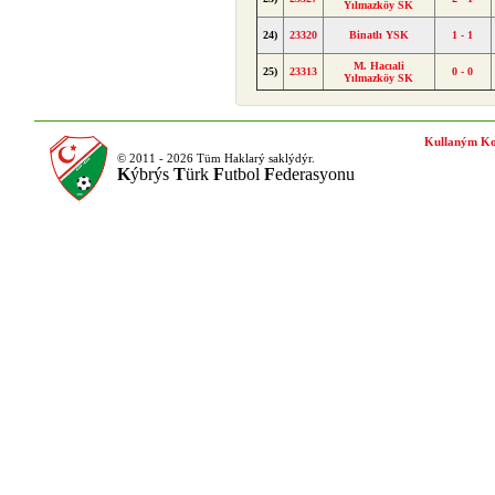
Yılmazköy SK
24)
23320
Binatlı YSK
1 - 1
M. Hacıali
25)
23313
0 - 0
Yılmazköy SK
Kullaným Ko
© 2011 - 2026 Tüm Haklarý saklýdýr.
K
ýbrýs
T
ürk
F
utbol
F
ederasyonu