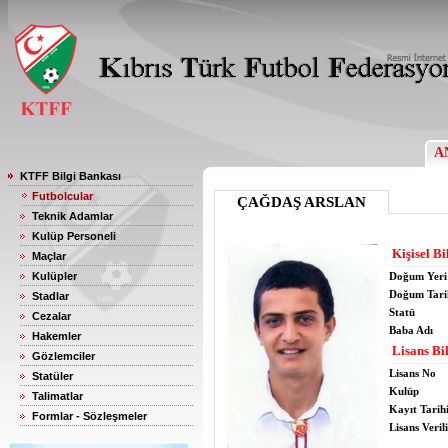
A
KTFF Bilgi Bankası
Futbolcular
ÇAĞDAŞ ARSLAN
Teknik Adamlar
Kulüp Personeli
Kişisel Bi
Maçlar
Kulüpler
Doğum Yeri
Doğum Tari
Stadlar
Statü
Cezalar
Baba Adı
Hakemler
Lisans Bil
Gözlemciler
Lisans No
Statüler
Kulüp
Talimatlar
Kayıt Tarih
Formlar - Sözleşmeler
Lisans Verili