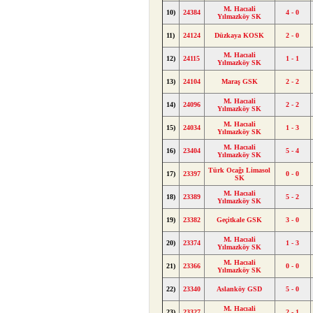
M. Hacıali
10)
24384
4 - 0
Yılmazköy SK
11)
24124
Düzkaya KOSK
2 - 0
M. Hacıali
12)
24115
1 - 1
Yılmazköy SK
13)
24104
Maraş GSK
2 - 2
M. Hacıali
14)
24096
2 - 2
Yılmazköy SK
M. Hacıali
15)
24034
1 - 3
Yılmazköy SK
M. Hacıali
16)
23404
5 - 4
Yılmazköy SK
Türk Ocağı Limasol
17)
23397
0 - 0
SK
M. Hacıali
18)
23389
5 - 2
Yılmazköy SK
19)
23382
Geçitkale GSK
3 - 0
M. Hacıali
20)
23374
1 - 3
Yılmazköy SK
M. Hacıali
21)
23366
0 - 0
Yılmazköy SK
22)
23340
Aslanköy GSD
5 - 0
M. Hacıali
23)
23327
2 - 1