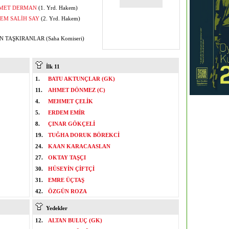
MET DERMAN
(1. Yrd. Hakem)
EM SALİH SAY
(2. Yrd. Hakem)
 TAŞKIRANLAR (Saha Komiseri)
İlk 11
1.
BATU AKTUNÇLAR (GK)
11.
AHMET DÖNMEZ (C)
4.
MEHMET ÇELİK
5.
ERDEM EMİR
8.
ÇINAR GÖKÇELİ
19.
TUĞHA DORUK BÖREKCİ
24.
KAAN KARACAASLAN
27.
OKTAY TAŞÇI
30.
HÜSEYİN ÇİFTÇİ
31.
EMRE ÜÇTAŞ
42.
ÖZGÜN ROZA
Yedekler
12.
ALTAN BULUÇ (GK)