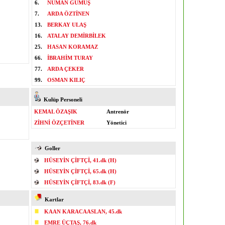
6.
NUMAN GÜMÜŞ
7.
ARDA ÖZTİNEN
13.
BERKAY ULAŞ
16.
ATALAY DEMİRBİLEK
25.
HASAN KORAMAZ
66.
İBRAHİM TURAY
77.
ARDA ÇEKER
99.
OSMAN KILIÇ
Kulüp Personeli
KEMAL ÖZAŞIK
Antrenör
ZİHNİ ÖZÇETİNER
Yönetici
Goller
HÜSEYİN ÇİFTÇİ, 41.dk (H)
HÜSEYİN ÇİFTÇİ, 65.dk (H)
HÜSEYİN ÇİFTÇİ, 83.dk (F)
Kartlar
KAAN KARACAASLAN, 45.dk
EMRE ÜÇTAŞ, 76.dk