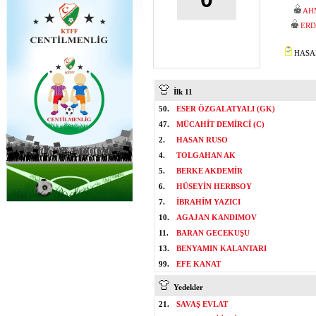
AH
ERD
HASAN
İlk 11
50.
ESER ÖZGALATYALI (GK)
47.
MÜCAHİT DEMİRCİ (C)
2.
HASAN RUSO
4.
TOLGAHAN AK
5.
BERKE AKDEMİR
6.
HÜSEYİN HERBSOY
7.
İBRAHİM YAZICI
10.
AGAJAN KANDIMOV
11.
BARAN GECEKUŞU
13.
BENYAMIN KALANTARI
99.
EFE KANAT
Yedekler
21.
SAVAŞ EVLAT