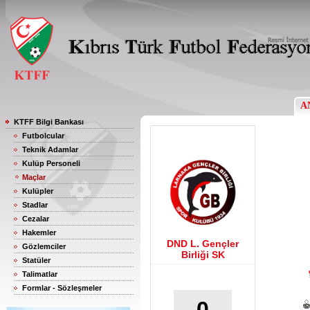
A
KTFF Bilgi Bankası
Futbolcular
Teknik Adamlar
Kulüp Personeli
Maçlar
Kulüpler
Stadlar
Cezalar
Hakemler
DND L. Gençler
Gözlemciler
Birliği SK
Statüler
Talimatlar
Formlar - Sözleşmeler
0