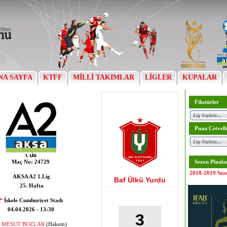
NA SAYFA
KTFF
MİLLİ TAKIMLAR
LİGLER
KUPALAR
Fikstürler
Puan Cetvell
Maç No:
24729
Sezon Planla
2018-2019 Sez
AKSA A2 1.Lig
Baf Ülkü Yurdu
25. Hafta
İskele Cumhuriyet Stadı
04.04.2026 - 13:30
3
MESUT BOZLAR
(Hakem)