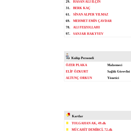
29.
HASAN ALİ İLÇİN
31.
BERK KAÇ
61.
SİNAN ALPER YILMAZ
69.
MEHMET EMİN ÇAVDAR
78.
ALI FEIZOLLAHI
97.
SANJAR HAKYYEV
Kulüp Personeli
ÖZER PLAKA
Malzemeci
ELİF ÖZKURT
Sağlık Görevlisi
ALTUNÇ ORKUN
Yönetici
Kartlar
TOLGAHAN AK, 49.dk
MÜCAHİT DEMİRCİ, 72.dk