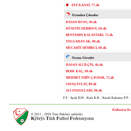
EFE KANAT, 77.dk
Oyundan Çıkanlar
HASAN RUSO, 46.dk
HÜSEYİN HERBSOY, 60.dk
BENYAMIN KALANTARI, 72.dk
TOLGAHAN AK, 80.dk
MÜCAHİT DEMİRCİ, 80.dk
Oyuna Girenler
HASAN ALİ İLÇİN, 46.dk
BERK KAÇ, 60.dk
MEHMET EMİN ÇAVDAR, 72.dk
SAVAŞ EVLAT, 80.dk
ALI FEIZOLLAHI, 80.dk
F:F - Ayak H:H - Kafa K:K - Kendi Kalesine P:P - P
Kullaným Ko
© 2011 - 2026 Tüm Haklarý saklýdýr.
K
ýbrýs
T
ürk
F
utbol
F
ederasyonu