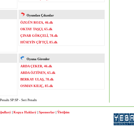
Oyundan Çıkanlar
ÖZGÜN ROZA, 46.dk
OKTAY TAŞÇI, 65.dk
ÇINAR GÖKÇELİ, 78.dk
HÜSEYİN ÇİFTÇİ, 85.dk
Oyuna Girenler
ARDA ÇEKER, 46.dk
ARDA ÖZTİNEN, 65.dk
BERKAY ULAŞ, 78.dk
OSMAN KILIÇ, 85.dk
enaltı SP:SP - Seri Penaltı
þullarý
|
Kopya Haklarý
|
Sponsorlar
|
Ýletiþim