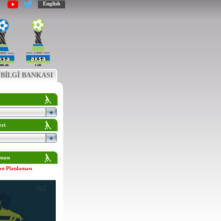
English
BİLGİ BANKASI
eri
ması
on Planlaması