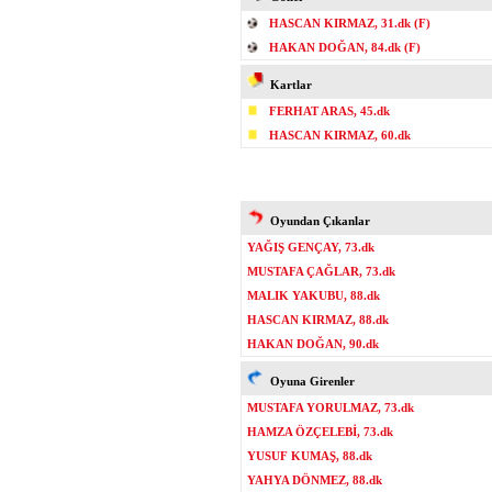
HASCAN KIRMAZ, 31.dk (F)
HAKAN DOĞAN, 84.dk (F)
Kartlar
FERHAT ARAS, 45.dk
HASCAN KIRMAZ, 60.dk
Oyundan Çıkanlar
YAĞIŞ GENÇAY, 73.dk
MUSTAFA ÇAĞLAR, 73.dk
MALIK YAKUBU, 88.dk
HASCAN KIRMAZ, 88.dk
HAKAN DOĞAN, 90.dk
Oyuna Girenler
MUSTAFA YORULMAZ, 73.dk
HAMZA ÖZÇELEBİ, 73.dk
YUSUF KUMAŞ, 88.dk
YAHYA DÖNMEZ, 88.dk