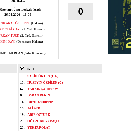
28. Hafta
0
üzelyurt Üner Berkalp Stadı
26.04.2026 - 16:00
ENK ARAS ÖZFUTTU
(Hakem)
RE ÇEVİKDAL
(1. Yrd. Hakem)
URKAN TÜRK
(2. Yrd. Hakem)
EHİM DAYI
(Dördüncü Hakem)
MET MERCAN (Saha Komiseri)
İlk 11
1.
SALİH ÖKTEN (GK)
13.
HÜSEYİN ÖZBİLEN (C)
6.
YARKIN ŞAHİNSOY
9.
BARAN DERİN
11.
RİFAT EMİRHAN
15.
ALİ ATICI
19.
ARİF ÖZTÜRK
21.
OĞUZHAN YARAŞIK
23.
YEKTA POLAT