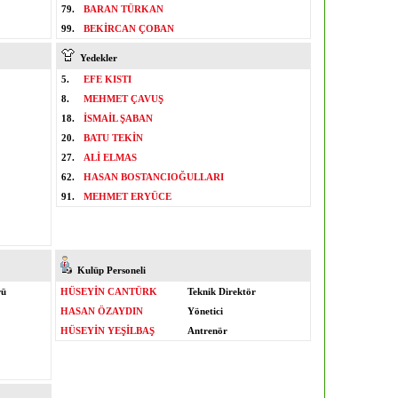
79.
BARAN TÜRKAN
99.
BEKİRCAN ÇOBAN
Yedekler
5.
EFE KISTI
8.
MEHMET ÇAVUŞ
18.
İSMAİL ŞABAN
20.
BATU TEKİN
27.
ALİ ELMAS
62.
HASAN BOSTANCIOĞULLARI
91.
MEHMET ERYÜCE
Kulüp Personeli
rü
HÜSEYİN CANTÜRK
Teknik Direktör
HASAN ÖZAYDIN
Yönetici
HÜSEYİN YEŞİLBAŞ
Antrenör