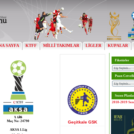
NA SAYFA
KTFF
MİLLİ TAKIMLAR
LİGLER
KUPALAR
Fikstürler
Puan Cetvell
Sezon Planla
2018-2019 Sez
Maç No:
24790
Geçitkale GSK
AKSA 1.Lig