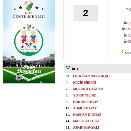
G
2
C
EM
F
F
MEH
İlk 11
69.
ERDOĞAN NAY (GK)(C)
4.
NECİP BİRİNCİ
7.
MUSTAFA ÇAĞLAR
8.
YUSUF YILDIZ
9.
HAKAN DOĞAN
10.
AHMET HATAY
11.
HASCAN KIRMAZ
44.
MALIK YAKUBU
88.
AŞKIN KAVAKLI