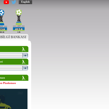
English
BİLGİ BANKASI
eri
ması
on Planlaması