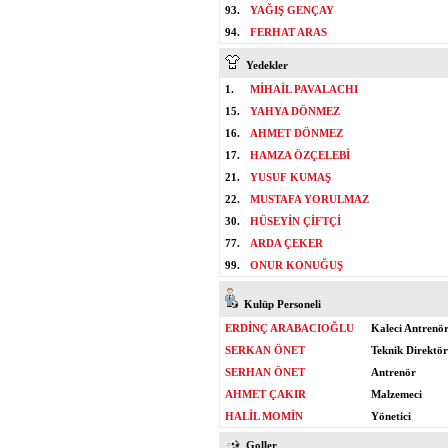
93.
YAĞIŞ GENÇAY
94.
FERHAT ARAS
Yedekler
1.
MİHAİL PAVALACHI
15.
YAHYA DÖNMEZ
16.
AHMET DÖNMEZ
17.
HAMZA ÖZÇELEBİ
21.
YUSUF KUMAŞ
22.
MUSTAFA YORULMAZ
30.
HÜSEYİN ÇİFTÇİ
77.
ARDA ÇEKER
99.
ONUR KONUĞUŞ
Kulüp Personeli
ERDİNÇ ARABACIOĞLU
Kaleci Antrenö
SERKAN ÖNET
Teknik Direktör
SERHAN ÖNET
Antrenör
AHMET ÇAKIR
Malzemeci
HALİL MOMİN
Yönetici
Goller