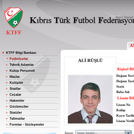
A
KTFF Bilgi Bankası
Futbolcular
ALİ RÜŞLÜ
Teknik Adamlar
Kişisel Bi
Kulüp Personeli
Doğum Yeri
Maçlar
Doğum Tari
Kulüpler
Statü
Stadlar
Baba Adı
Cezalar
Lisans Bil
Hakemler
Lisans No
Gözlemciler
Kulüp
Statüler
Kayıt Tarih
Talimatlar
Lisans Verili
Formlar - Sözleşmeler
Sezon: