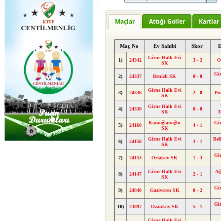
Maçlar
Attığı Goller
Kartlar
Maç No
Ev Sahibi
Skor
D
Girne Halk Evi
1)
24342
3 - 2
O
SK
Gi
2)
24337
Denizli SK
0 - 0
Girne Halk Evi
3)
24336
2 - 0
Pı
SK
Girne Halk Evi
4)
24330
0 - 0
SK
T
Karaoğlanoğlu
Gi
5)
24160
4 - 1
SK
Girne Halk Evi
Bel
6)
24158
3 - 1
SK
Gi
7)
24153
Ortaköy SK
1 - 3
Girne Halk Evi
Ağ
8)
24147
2 - 1
SK
Gi
9)
24040
Gaziveren SK
0 - 2
Gi
10)
23897
Ozanköy SK
5 - 1
Girne Halk Evi