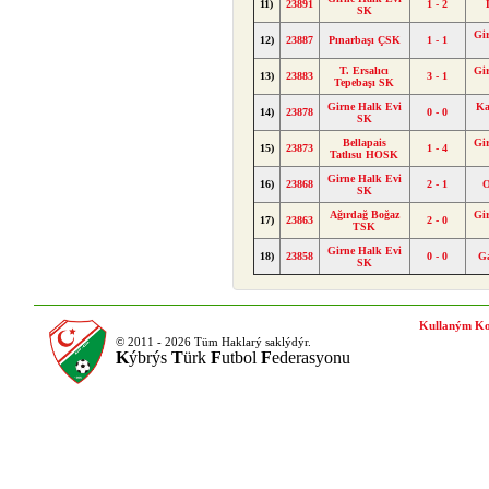
11)
23891
1 - 2
SK
Gi
12)
23887
Pınarbaşı ÇSK
1 - 1
T. Ersalıcı
Gi
13)
23883
3 - 1
Tepebaşı SK
Girne Halk Evi
Ka
14)
23878
0 - 0
SK
Bellapais
Gi
15)
23873
1 - 4
Tatlısu HOSK
Girne Halk Evi
16)
23868
2 - 1
O
SK
Ağırdağ Boğaz
Gi
17)
23863
2 - 0
TSK
Girne Halk Evi
18)
23858
0 - 0
G
SK
Kullaným Ko
© 2011 - 2026 Tüm Haklarý saklýdýr.
K
ýbrýs
T
ürk
F
utbol
F
ederasyonu