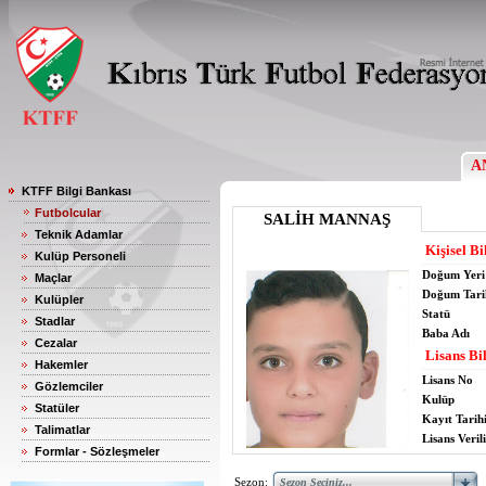
A
KTFF Bilgi Bankası
Futbolcular
SALİH MANNAŞ
Teknik Adamlar
Kişisel Bi
Kulüp Personeli
Doğum Yeri
Maçlar
Doğum Tari
Kulüpler
Statü
Stadlar
Baba Adı
Cezalar
Lisans Bil
Hakemler
Lisans No
Gözlemciler
Kulüp
Statüler
Kayıt Tarih
Talimatlar
Lisans Verili
Formlar - Sözleşmeler
Sezon: