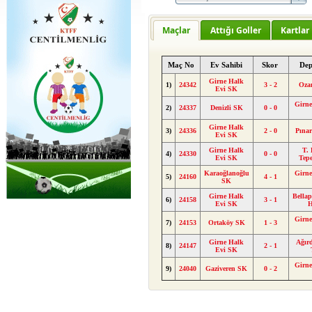
Maçlar
Attığı Goller
Kartlar
Maç No
Ev Sahibi
Skor
Dep
Girne Halk
1)
24342
3 - 2
Oza
Evi SK
Girne
2)
24337
Denizli SK
0 - 0
Girne Halk
3)
24336
2 - 0
Pına
Evi SK
Girne Halk
T. 
4)
24330
0 - 0
Evi SK
Tep
Karaoğlanoğlu
Girne
5)
24160
4 - 1
SK
Girne Halk
Bellap
6)
24158
3 - 1
Evi SK
Girne
7)
24153
Ortaköy SK
1 - 3
Girne Halk
Ağır
8)
24147
2 - 1
Evi SK
Girne
9)
24040
Gaziveren SK
0 - 2