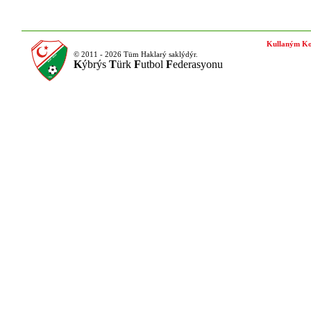
Kullaným Ko
© 2011 - 2026 Tüm Haklarý saklýdýr.
K
ýbrýs
T
ürk
F
utbol
F
ederasyonu