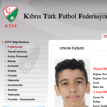
A
KTFF Bilgi Bankası
Futbolcular
ONUR ÖZBAY
Teknik Adamlar
Kulüp Personeli
Maçlar
Kulüpler
Kişisel Bi
Stadlar
Doğum Yeri
Cezalar
Doğum Tari
Hakemler
Statü
Gözlemciler
Baba Adı
Statüler
Lisans Bil
Talimatlar
Lisans No
Formlar - Sözleşmeler
Kulüp
Kayıt Tarih