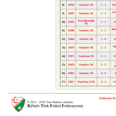
8)
24039
Ozanköy SK
1 - 2
Pı
Gir
9)
23897
Ozanköy SK
5 - 1
Karaoğlanoğlu
10)
23893
1 - 1
O
SK
Bell
11)
23888
Ozanköy SK
3 - 2
12)
23884
Ortaköy SK
3 - 0
O
Ağ
13)
23879
Ozanköy SK
2 - 3
14)
23875
Gaziveren SK
1 - 2
O
15)
23870
Ozanköy SK
1 - 2
T
16)
23861
Ozanköy SK
0 - 0
17)
23857
Pınarbaşı ÇSK
4 - 1
O
Kullaným Ko
© 2011 - 2026 Tüm Haklarý saklýdýr.
K
ýbrýs
T
ürk
F
utbol
F
ederasyonu