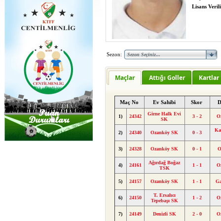
Lisans Verili
Sezon:
Maçlar
Attığı Goller
Kartlar
Maç No
Ev Sahibi
Skor
D
Girne Halk Evi
1)
24342
3 - 2
O
SK
Ka
2)
24340
Ozanköy SK
0 - 3
3)
24328
Ozanköy SK
0 - 1
O
Ağırdağ Boğaz
4)
24161
1 - 1
O
TSK
5)
24157
Ozanköy SK
1 - 1
Ga
T. Ersalıcı
6)
24150
1 - 2
O
Tepebaşı SK
7)
24149
Denizli SK
2 - 0
O