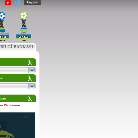
English
BİLGİ BANKASI
eri
ması
on Planlaması