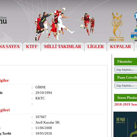
NA SAYFA
KTFF
MİLLİ TAKIMLAR
LİGLER
KUPALAR
Fikstürler
Puan Cetvell
lgiler
:
GİRNE
hi
:
29/10/1994
Sezon Planla
:
KKTC
:
2018-2019 Sez
gileri
:
107667
:
Atoll Kayalar SK
i
:
11/06/2008
ş Tarihi
:
18/05/2026