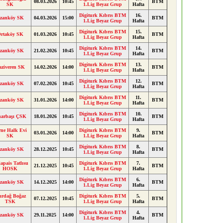
08.03.2026
10:45
BTM
SK
1.Lig Beyaz Grup
Hafta
Digiturk Kıbrıs BTM
16.
zanköy SK
04.03.2026
15:00
BTM
1.Lig Beyaz Grup
Hafta
Digiturk Kıbrıs BTM
15.
rtaköy SK
01.03.2026
10:45
BTM
1.Lig Beyaz Grup
Hafta
Digiturk Kıbrıs BTM
14.
zanköy SK
21.02.2026
10:45
BTM
1.Lig Beyaz Grup
Hafta
Digiturk Kıbrıs BTM
13.
aziveren SK
14.02.2026
14:00
BTM
1.Lig Beyaz Grup
Hafta
Digiturk Kıbrıs BTM
12.
zanköy SK
07.02.2026
10:45
BTM
1.Lig Beyaz Grup
Hafta
Digiturk Kıbrıs BTM
11.
zanköy SK
31.01.2026
14:00
BTM
1.Lig Beyaz Grup
Hafta
Digiturk Kıbrıs BTM
10.
narbaşı ÇSK
18.01.2026
10:45
BTM
1.Lig Beyaz Grup
Hafta
rne Halk Evi
Digiturk Kıbrıs BTM
9.
03.01.2026
14:00
BTM
SK
1.Lig Beyaz Grup
Hafta
Digiturk Kıbrıs BTM
8.
zanköy SK
28.12.2025
10:45
BTM
1.Lig Beyaz Grup
Hafta
lapais Tatlısu
Digiturk Kıbrıs BTM
7.
21.12.2025
10:45
BTM
HOSK
1.Lig Beyaz Grup
Hafta
Digiturk Kıbrıs BTM
6.
zanköy SK
14.12.2025
14:00
BTM
1.Lig Beyaz Grup
Hafta
ırdağ Boğaz
Digiturk Kıbrıs BTM
5.
07.12.2025
10:45
BTM
TSK
1.Lig Beyaz Grup
Hafta
Digiturk Kıbrıs BTM
4.
zanköy SK
29.11.2025
14:00
BTM
1.Lig Beyaz Grup
Hafta