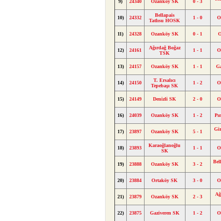
9)
24340
Ozanköy SK
0 - 3
Bellapais
10)
24332
1 - 0
O
Tatlısu HOSK
11)
24328
Ozanköy SK
0 - 1
O
Ağırdağ Boğaz
12)
24161
1 - 1
O
TSK
13)
24157
Ozanköy SK
1 - 1
G
T. Ersalıcı
14)
24150
1 - 2
O
Tepebaşı SK
15)
24149
Denizli SK
2 - 0
O
16)
24039
Ozanköy SK
1 - 2
Pı
Gi
17)
23897
Ozanköy SK
5 - 1
Karaoğlanoğlu
18)
23893
1 - 1
O
SK
Bel
19)
23888
Ozanköy SK
3 - 2
20)
23884
Ortaköy SK
3 - 0
O
Ağ
21)
23879
Ozanköy SK
2 - 3
22)
23875
Gaziveren SK
1 - 2
O