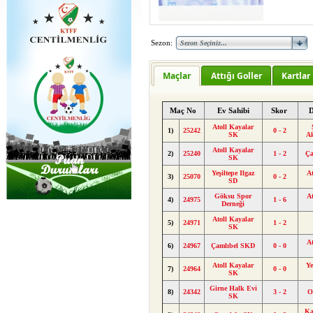
Sezon:
Maçlar
Attığı Goller
Kartlar
Maç No
Ev Sahibi
Skor
D
Atoll Kayalar
1)
25242
0 - 2
SK
A
Atoll Kayalar
2)
25240
1 - 2
Ça
SK
Yeşiltepe Ilgaz
At
3)
25070
0 - 2
SD
Göksu Spor
At
4)
24975
1 - 6
Derneği
Atoll Kayalar
5)
24971
1 - 2
SK
At
6)
24967
Çamlıbel SKD
0 - 0
Atoll Kayalar
Ye
7)
24964
0 - 0
SK
Girne Halk Evi
8)
24342
3 - 2
O
SK
Ka