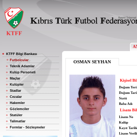
A
KTFF Bilgi Bankası
Futbolcular
OSMAN SEYHAN
Teknik Adamlar
Kulüp Personeli
Maçlar
Kişisel Bi
Kulüpler
Doğum Yeri
Stadlar
Doğum Tari
Cezalar
Statü
Hakemler
Baba Adı
Gözlemciler
Lisans Bil
Statüler
Lisans No
Talimatlar
Kulüp
Formlar - Sözleşmeler
Kayıt Tarih
Lisans Verili