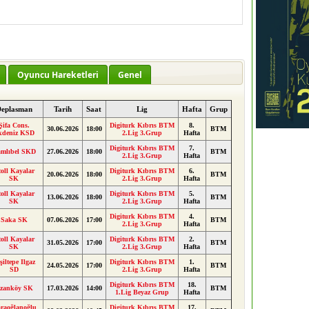
Oyuncu Hareketleri
Genel
eplasman
Tarih
Saat
Lig
Hafta
Grup
Şifa Cons.
Digiturk Kıbrıs BTM
8.
30.06.2026
18:00
BTM
kdeniz KSD
2.Lig 3.Grup
Hafta
Digiturk Kıbrıs BTM
7.
mlıbel SKD
27.06.2026
18:00
BTM
2.Lig 3.Grup
Hafta
oll Kayalar
Digiturk Kıbrıs BTM
6.
20.06.2026
18:00
BTM
SK
2.Lig 3.Grup
Hafta
oll Kayalar
Digiturk Kıbrıs BTM
5.
13.06.2026
18:00
BTM
SK
2.Lig 3.Grup
Hafta
Digiturk Kıbrıs BTM
4.
Saka SK
07.06.2026
17:00
BTM
2.Lig 3.Grup
Hafta
oll Kayalar
Digiturk Kıbrıs BTM
2.
31.05.2026
17:00
BTM
SK
2.Lig 3.Grup
Hafta
şiltepe Ilgaz
Digiturk Kıbrıs BTM
1.
24.05.2026
17:00
BTM
SD
2.Lig 3.Grup
Hafta
Digiturk Kıbrıs BTM
18.
zanköy SK
17.03.2026
14:00
BTM
1.Lig Beyaz Grup
Hafta
raoğlanoğlu
Digiturk Kıbrıs BTM
17.