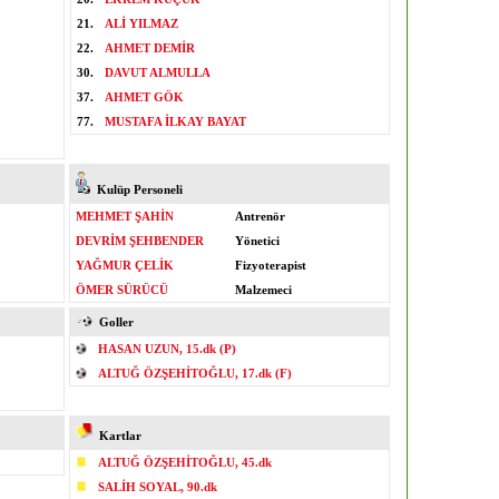
21.
ALİ YILMAZ
22.
AHMET DEMİR
30.
DAVUT ALMULLA
37.
AHMET GÖK
77.
MUSTAFA İLKAY BAYAT
Kulüp Personeli
MEHMET ŞAHİN
Antrenör
DEVRİM ŞEHBENDER
Yönetici
YAĞMUR ÇELİK
Fizyoterapist
ÖMER SÜRÜCÜ
Malzemeci
Goller
HASAN UZUN, 15.dk (P)
ALTUĞ ÖZŞEHİTOĞLU, 17.dk (F)
Kartlar
ALTUĞ ÖZŞEHİTOĞLU, 45.dk
SALİH SOYAL, 90.dk