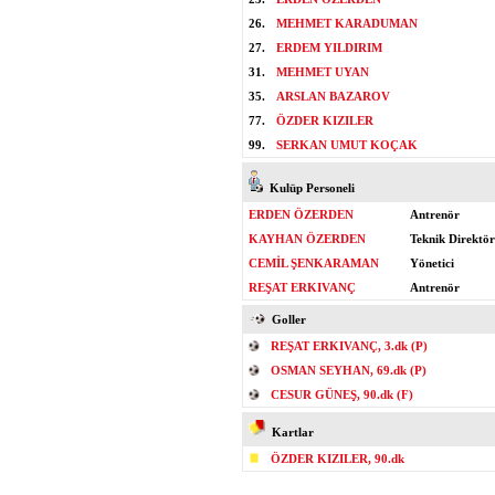
26.
MEHMET KARADUMAN
27.
ERDEM YILDIRIM
31.
MEHMET UYAN
35.
ARSLAN BAZAROV
77.
ÖZDER KIZILER
99.
SERKAN UMUT KOÇAK
Kulüp Personeli
ERDEN ÖZERDEN
Antrenör
KAYHAN ÖZERDEN
Teknik Direktör
CEMİL ŞENKARAMAN
Yönetici
REŞAT ERKIVANÇ
Antrenör
Goller
REŞAT ERKIVANÇ, 3.dk (P)
OSMAN SEYHAN, 69.dk (P)
CESUR GÜNEŞ, 90.dk (F)
Kartlar
ÖZDER KIZILER, 90.dk