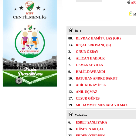
AR
Mİ
İlk 11
88.
DEVDAZ HAMİT ULAŞ (GK)
13.
REŞAT ERKIVANÇ (C)
2.
ONUR ÖZBAY
4.
ALİCAN HADDUR
7.
OSMAN SEYHAN
9.
HALİL DAVRANDI
10.
BATUHAN ANDRE BARUT
11.
ADİL KORAY İPEK
12.
ANIL UÇMAZ
17.
CESUR GÜNEŞ
19.
MUHAMMET MUSTAFA YILMAZ
Yedekler
6.
EŞREF ŞANLIYAKA
16.
HÜSEYİN AKÇAL
23.
ERDEN ÖZERDEN