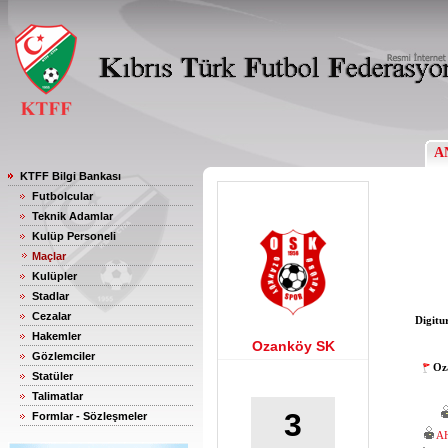
A
KTFF Bilgi Bankası
Futbolcular
Teknik Adamlar
Kulüp Personeli
Maçlar
Kulüpler
Stadlar
Cezalar
Digitu
Hakemler
Ozanköy SK
Gözlemciler
Oz
Statüler
Talimatlar
3
Formlar - Sözleşmeler
A