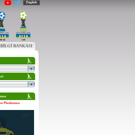
English
BİLGİ BANKASI
eri
ması
on Planlaması