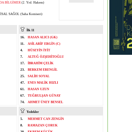
DA BİLGİMER
(2. Yrd. Hakem)
SAL SAĞOL (Saha Komiseri)
İlk 11
16.
HASAN ALICI (GK)
11.
ASİL ARİF ERGİN (C)
4.
HÜSEYİN İYİT
7.
ALTUĞ ÖZŞEHİTOĞLU
17.
İBRAHİM ÇELİK
23.
BERKEM ERENGİL
25.
SALİH SOYAL
47.
ENES MALİK HIZLI
61.
HASAN UZUN
67.
TUĞRULŞAN GÜNAY
74.
AHMET ÜNEY BENSEL
Yedekler
5.
MEHMET CAN ZENGİN
8.
RAMAZAN ÇORUK
20.
EKREM KÜÇÜK