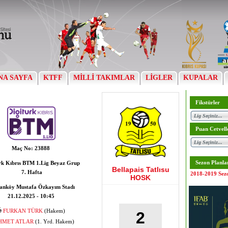
NA SAYFA
KTFF
MİLLİ TAKIMLAR
LİGLER
KUPALAR
Fikstürler
Puan Cetvell
Maç No:
23888
Sezon Planla
rk Kıbrıs BTM 1.Lig Beyaz Grup
Bellapais Tatlısu
7. Hafta
2018-2019 Sez
HOSK
anköy Mustafa Özkayım Stadı
21.12.2025 - 10:45
FURKAN TÜRK
(Hakem)
2
HMET ATLAR
(1. Yrd. Hakem)