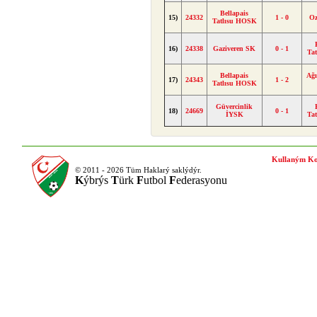
Bellapais
15)
24332
1 - 0
O
Tatlısu HOSK
16)
24338
Gaziveren SK
0 - 1
Ta
Bellapais
Ağ
17)
24343
1 - 2
Tatlısu HOSK
Güvercinlik
18)
24669
0 - 1
İYSK
Ta
Kullaným Ko
© 2011 - 2026 Tüm Haklarý saklýdýr.
K
ýbrýs
T
ürk
F
utbol
F
ederasyonu