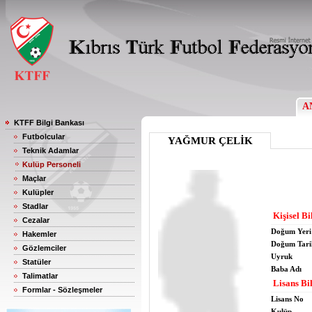
A
KTFF Bilgi Bankası
Futbolcular
YAĞMUR ÇELİK
Teknik Adamlar
Kulüp Personeli
Maçlar
Kulüpler
Stadlar
Kişisel Bi
Cezalar
Doğum Yeri
Hakemler
Doğum Tari
Gözlemciler
Uyruk
Statüler
Baba Adı
Talimatlar
Lisans Bil
Formlar - Sözleşmeler
Lisans No
Kulüp