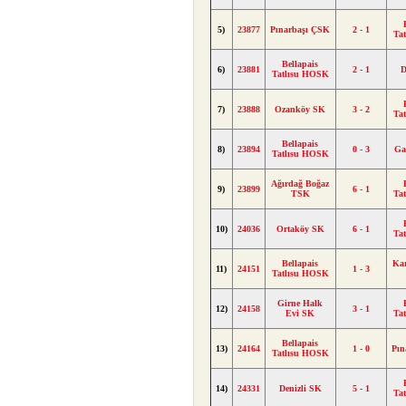
5)
23877
Pınarbaşı ÇSK
2 - 1
Ta
Bellapais
6)
23881
2 - 1
D
Tatlısu HOSK
7)
23888
Ozanköy SK
3 - 2
Ta
Bellapais
8)
23894
0 - 3
Ga
Tatlısu HOSK
Ağırdağ Boğaz
9)
23899
6 - 1
TSK
Ta
10)
24036
Ortaköy SK
6 - 1
Ta
Bellapais
Kar
11)
24151
1 - 3
Tatlısu HOSK
Girne Halk
12)
24158
3 - 1
Evi SK
Ta
Bellapais
13)
24164
1 - 0
Pın
Tatlısu HOSK
14)
24331
Denizli SK
5 - 1
Ta