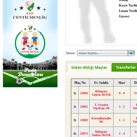
Kayıt Tarih
Lisans Verili
Görevi
Sezon:
Görev Aldığı Maçlar
Transferler
Maç No
Ev Sahibi
Skor
D
Bellapais
1)
23860
0 - 0
O
Tatlısu HOSK
T. Ersalıcı
2)
23865
1 - 2
Tepebaşı SK
Ta
Karaoğlanoğlu
3)
23869
1 - 1
SK
Ta
Bellapais
G
4)
23873
1 - 4
Tatlısu HOSK