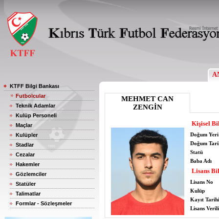
A
KTFF Bilgi Bankası
Futbolcular
MEHMET CAN
Teknik Adamlar
ZENGİN
Kulüp Personeli
Kişisel Bi
Maçlar
Doğum Yeri
Kulüpler
Doğum Tari
Stadlar
Statü
Cezalar
Baba Adı
Hakemler
Lisans Bil
Gözlemciler
Lisans No
Statüler
Kulüp
Talimatlar
Kayıt Tarih
Formlar - Sözleşmeler
Lisans Verili