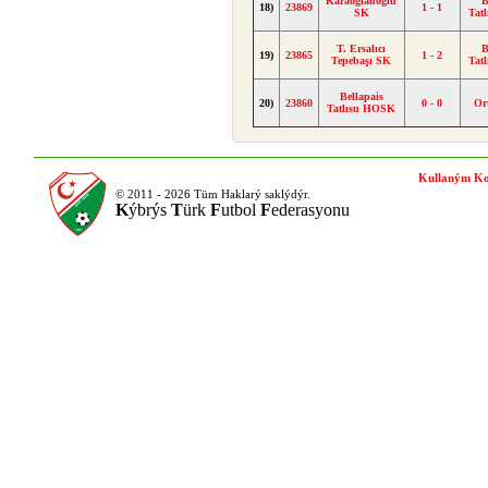
Karaoğlanoğlu
B
18)
23869
1 - 1
SK
Tat
T. Ersalıcı
B
19)
23865
1 - 2
Tepebaşı SK
Tat
Bellapais
20)
23860
0 - 0
Or
Tatlısu HOSK
Kullaným Ko
© 2011 - 2026 Tüm Haklarý saklýdýr.
K
ýbrýs
T
ürk
F
utbol
F
ederasyonu