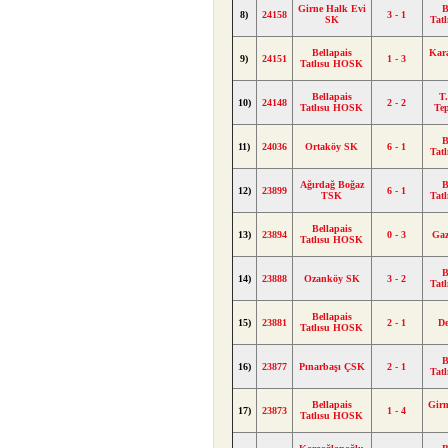
Girne Halk Evi
B
8)
24158
3 - 1
SK
Tat
Bellapais
Kar
9)
24151
1 - 3
Tatlısu HOSK
Bellapais
T.
10)
24148
2 - 2
Tatlısu HOSK
Te
B
11)
24036
Ortaköy SK
6 - 1
Tat
Ağırdağ Boğaz
B
12)
23899
6 - 1
TSK
Tat
Bellapais
13)
23894
0 - 3
Gaz
Tatlısu HOSK
B
14)
23888
Ozanköy SK
3 - 2
Tat
Bellapais
15)
23881
2 - 1
De
Tatlısu HOSK
B
16)
23877
Pınarbaşı ÇSK
2 - 1
Tat
Bellapais
Girn
17)
23873
1 - 4
Tatlısu HOSK