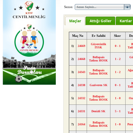
Sezon:
Maçlar
Attığı Goller
Kartlar
Maç No
Ev Sahibi
Skor
De
Güvercinlik
B
1)
24669
0 - 1
İYSK
Tat
Bellapais
Gü
2)
24668
1 - 2
Tatlısu HOSK
Bellapais
Ağı
3)
24343
1 - 2
Tatlısu HOSK
B
4)
24338
Gaziveren SK
0 - 1
Tat
Bellapais
5)
24332
1 - 0
Oz
Tatlısu HOSK
B
6)
24331
Denizli SK
5 - 1
Tat
Bellapais
7)
24164
1 - 0
Pın
Tatlısu HOSK