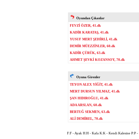
Oyundan Çıkanlar
FEVZİ ÖZER, 41.dk
KADİR KARATAŞ, 41.dk
YUSUF MERT ŞEHİRLİ, 41.dk
DEMİR MÜEZZİNLER, 60.dk
KADİR ÇÜRÜK, 63.dk
AHMET ŞEVKİ KOZANSOY, 70.dk
Oyuna Girenler
TEYON ALEX YİĞİT, 41.dk
MERT DURSUN YILMAZ, 41.dk
ŞAN HIDIROĞLU, 41.dk
ADA ARSLAN, 60.dk
BERTUĞ SEKMEN, 63.dk
ALİ DEMİREL, 70.dk
F:F - Ayak H:H - Kafa K:K - Kendi Kalesine P:P - P