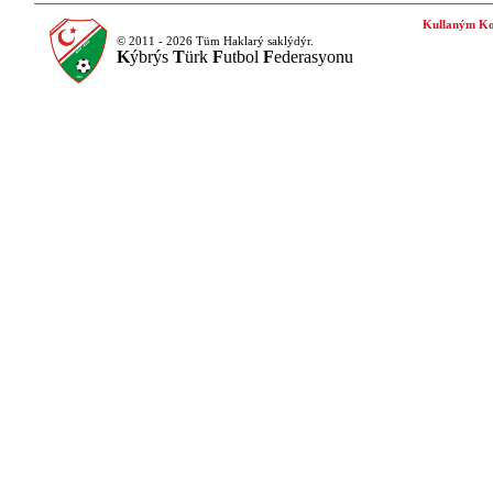
Kullaným Ko
© 2011 - 2026 Tüm Haklarý saklýdýr.
K
ýbrýs
T
ürk
F
utbol
F
ederasyonu