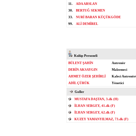
11.
ADA ARSLAN
30.
BERTUĞ SEKMEN
33.
NURİ BARAN KÜÇÜKGÖDE
99.
ALİ DEMİREL
Kulüp Personeli
BÜLENT ŞAHİN
Antrenör
DERİN AKSAYGIN
Malzemeci
AHMET ÖZER ŞEHİRLİ
Kaleci Antrenör
ADİL ÇÜRÜK
Yönetici
Goller
MUSTAFA DAŞTAN, 3.dk (H)
İLHAN SERGEY, 41.dk (F)
İLHAN SERGEY, 62.dk (F)
KUZEY YAMANYILMAZ, 73.dk (F)