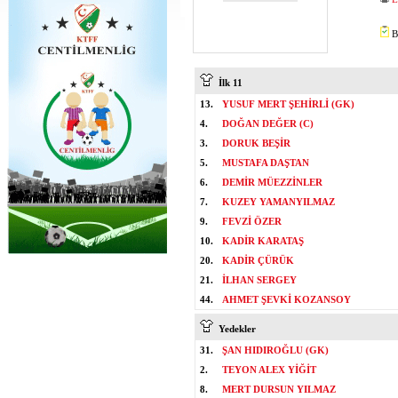
B
İlk 11
13.
YUSUF MERT ŞEHİRLİ (GK)
4.
DOĞAN DEĞER (C)
3.
DORUK BEŞİR
5.
MUSTAFA DAŞTAN
6.
DEMİR MÜEZZİNLER
7.
KUZEY YAMANYILMAZ
9.
FEVZİ ÖZER
10.
KADİR KARATAŞ
20.
KADİR ÇÜRÜK
21.
İLHAN SERGEY
44.
AHMET ŞEVKİ KOZANSOY
Yedekler
31.
ŞAN HIDIROĞLU (GK)
2.
TEYON ALEX YİĞİT
8.
MERT DURSUN YILMAZ