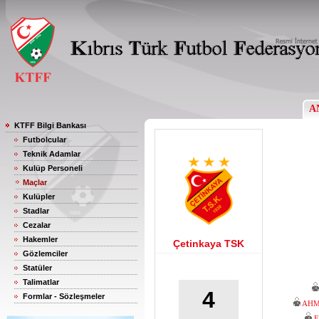
A
KTFF Bilgi Bankası
Futbolcular
Teknik Adamlar
Kulüp Personeli
Maçlar
Kulüpler
Stadlar
Cezalar
Hakemler
Çetinkaya TSK
Gözlemciler
Statüler
Talimatlar
4
Formlar - Sözleşmeler
AHM
E