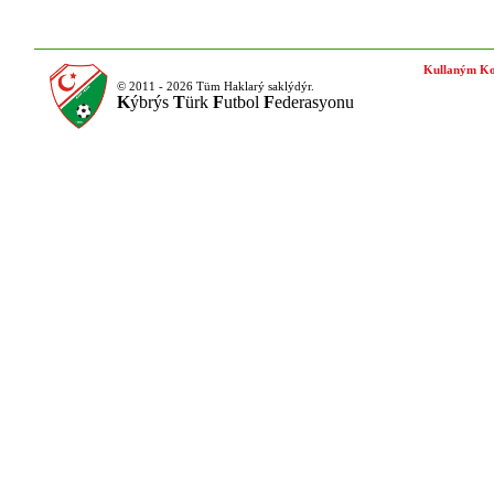
Kullaným Ko
© 2011 - 2026 Tüm Haklarý saklýdýr.
K
ýbrýs
T
ürk
F
utbol
F
ederasyonu