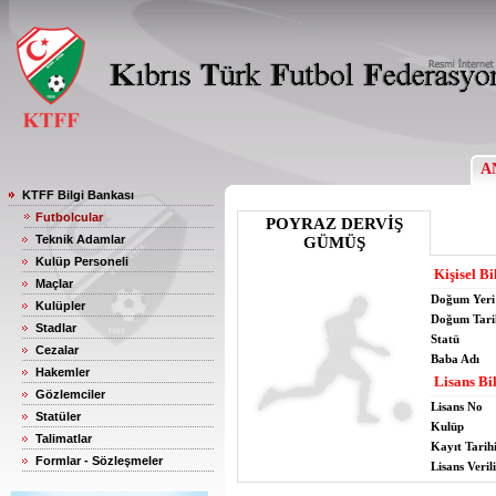
A
KTFF Bilgi Bankası
Futbolcular
POYRAZ DERVİŞ
Teknik Adamlar
GÜMÜŞ
Kulüp Personeli
Kişisel Bi
Maçlar
Doğum Yeri
Kulüpler
Doğum Tari
Stadlar
Statü
Cezalar
Baba Adı
Hakemler
Lisans Bil
Gözlemciler
Lisans No
Statüler
Kulüp
Talimatlar
Kayıt Tarih
Formlar - Sözleşmeler
Lisans Verili