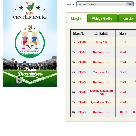
Sezon:
Maçlar
Attığı Goller
Kartlar
Maç No
Ev Sahibi
Skor
1)
24588
Dika SK
1 - 1
2)
24584
Balıkesir SK
0 - 0
3)
24580
Balıkesir SK
2 - 4
D
4)
24575
Yenicami AK
3 - 1
5)
24569
Balıkesir SK
2 - 3
Küçük Kaymaklı
6)
24566
4 - 0
TSK
7)
24560
Çetinkaya TSK
4 - 0
8)
24563
Balıkesir SK
10 - 1
H